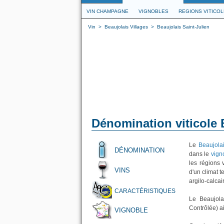
VIN CHAMPAGNE
VIGNOBLES
REGIONS VITICO
Vin
>
Beaujolais Villages
>
Beaujolais Saint-Julien
Dénomination viticole 
Le
Beaujolai
DÉNOMINATION
dans le
vign
les régions 
VINS
d'un climat 
argilo-calcai
CARACTÉRISTIQUES
Le Beaujola
Contrôlée) a
VIGNOBLE