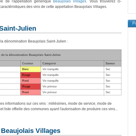
ve de l'appellation générique
Beaujolais Villages
. Vous trouverez ci-
aractéristiques des vins de cette appellation Beaujolais Villages.
Pu
Saint-Julien
nt la dénomination Beaujolais Saint-Julien :
s de la dénomination Beaujolais Saint-Julien
Couleur
Categorie
Saveur
Blanc
Vin tranquille
Sec
Rouge
Vin tranquille
Sec
Rosé
Vin tranquille
Sec
Rouge
Vin primeur
Sec
Rosé
Vin primeur
Sec
es informations sur ces vins : millésimes, mode de service, mode de
et liste offielle des communes ayant l'autorisation de produire ces vins...
 Beaujolais Villages