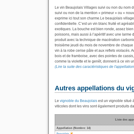
Le vin Beaujolais Villages suivi ou non du nom d
suivi ou non de la mention « primeur » ou « nouv
exprime ici tout son charme.Le beaujolais villag
confidentielle. C’est un vin blanc fruité et agréa
exotiques. La bouche est bien ronde, assez bien 
poissons, mais aussi à l’apéritif avec une larme
produit avec la technique de macération carboni
troisième jeudi du mois de novembre de chaque 
vin à la robe cerise pâle et aux reflets violacés. 
bois et de framboise, avec des pointes de cassis,
comme la violette et le genêt, donnent à ce vin 
(Lire la suite des caractéristiques de l'appellatio
Autres appellations du vi
Le
vignoble du Beaujolais
est un vignoble situé à
viticoles dont les vins sont également produits 
Liste des app
Appellation (Nombre: 14)
Beaujolais