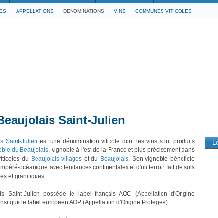
LES
APPELLATIONS
DENOMINATIONS
VINS
COMMUNES VITICOLES
Beaujolais Saint-Julien
s Saint-Julien
est une dénomination viticole dont les vins sont produits
L
oble du Beaujolais
, vignoble à l'est de la France et plus précisément dans
viticoles du
Beaujolais villages
et du
Beaujolais
. Son vignoble bénéficie
tempéré-océanique avec tendances continentales et d'un terroir fait de sols
res et granitiques.
is Saint-Julien possède le label français AOC (Appellation d'Origine
insi que le label européen AOP (Appellation d'Origine Protégée).