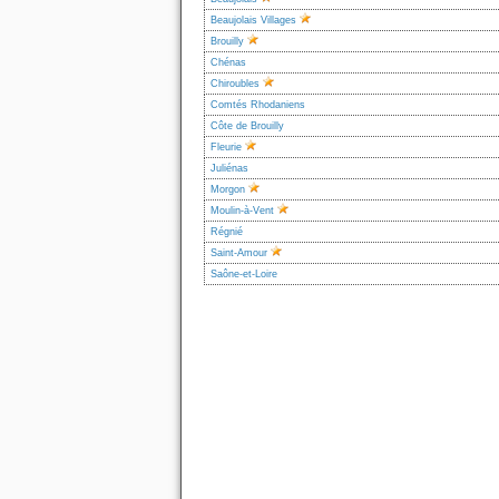
Beaujolais Villages
Brouilly
Chénas
Chiroubles
Comtés Rhodaniens
Côte de Brouilly
Fleurie
Juliénas
Morgon
Moulin-à-Vent
Régnié
Saint-Amour
Saône-et-Loire