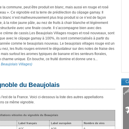
e la commune, peut être produit en blanc, mais aussi en rouge et rosé
eau ». Ce vignoble est la terre de prédilection du cépage gamay. Il
es blanc n’est malheureusement plus trop produit si ce n’est de façon
ble, à la robe jaune pâle, au nez de fruits à chair blanche et légèrement
structurée avec une finale courte. Il s’accompagne bien avec des
 de crème de cassis.Les Beaujolais Villages rouges et rosé nouveaux, sont
que avec le cépage gamay à 100%, ils sont commercialisés à partir du
année comme le beaujolais nouveau. Le beaujolais villages rouge est un
Au nez, les fruits rouges enivrent le dégustateur sur des notes de fraise des
 mais surtout les aromes typiques de banane et les senteurs florales,
un charme unique. En bouche, ce fruité domine et donne une s...
n Beaujolais Villages)
Ca
gnoble du Beaujolais
 l'est de la France. Voici ci-dessous la liste des autres appellations
dans ce même vignoble.
ellations viticoles du vignoble du Beaujolais
Label français
Label européen
Nombre de vins
AOC
AOP
6