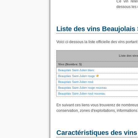
Ce vin relè
dessous les c
Liste des vins Beaujolais 
Voici ci-dessous la liste officielle des vins porta
Liste des vin
Vins (Nombre: 5)
Beaujolais Saint-Julien blanc
Beaujolais Saint-Julien rouge
Beaujolais Saint-Julien rosé
Beaujolais Saint-Julien rouge nouveau
Beaujolais Saint-Julien rosé nouveau
En suivant ces liens vous trouverez de nombreus
conservation, zones d'exploitations, informations 
Caractéristiques des vins