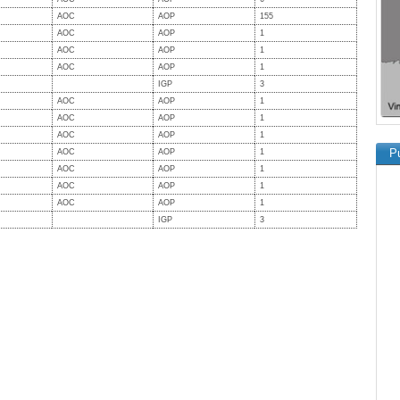
AOC
AOP
155
AOC
AOP
1
AOC
AOP
1
AOC
AOP
1
IGP
3
AOC
AOP
1
AOC
AOP
1
AOC
AOP
1
Pu
AOC
AOP
1
AOC
AOP
1
AOC
AOP
1
AOC
AOP
1
IGP
3