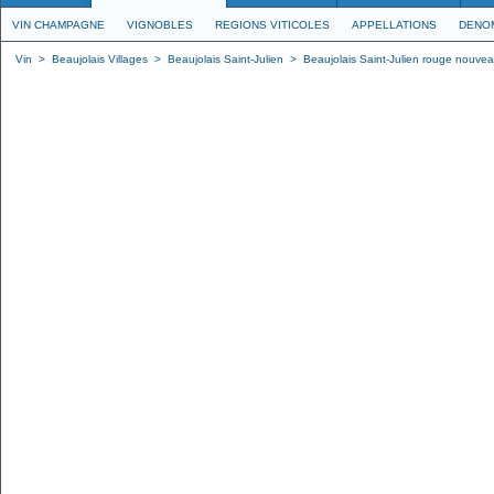
VIN CHAMPAGNE
VIGNOBLES
REGIONS VITICOLES
APPELLATIONS
DENO
Vin
>
Beaujolais Villages
>
Beaujolais Saint-Julien
>
Beaujolais Saint-Julien rouge nouve