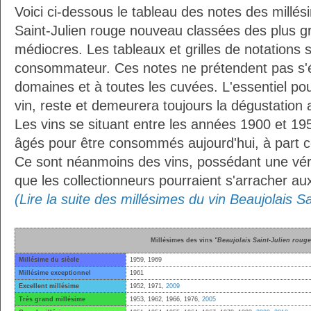
Voici ci-dessous le tableau des notes des millés
Saint-Julien rouge nouveau classées des plus g
médiocres. Les tableaux et grilles de notations 
consommateur. Ces notes ne prétendent pas s'é
domaines et à toutes les cuvées. L'essentiel pour
vin, reste et demeurera toujours la dégustation 
Les vins se situant entre les années 1900 et 19
âgés pour être consommés aujourd'hui, à part ce
Ce sont néanmoins des vins, possédant une vérit
que les collectionneurs pourraient s'arracher a
(Lire la suite des millésimes du vin Beaujolais 
Millésimes des vins
"Beaujolais Saint-Julien roug
Millésime du siècle
1959, 1969
Millésime exceptionnel
1961
Excellent millésime
1952, 1971,
2009
Très grand millésime
1953, 1962, 1966, 1976,
2005