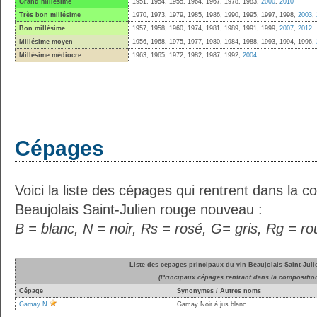
Grand millésime
1951, 1954, 1955, 1964, 1967, 1978, 1983,
2000
,
2010
Très bon millésime
1970, 1973, 1979, 1985, 1986, 1990, 1995, 1997, 1998,
2003
,
Bon millésime
1957, 1958, 1960, 1974, 1981, 1989, 1991, 1999,
2007
,
2012
Millésime moyen
1956, 1968, 1975, 1977, 1980, 1984, 1988, 1993, 1994, 1996,
Millésime médiocre
1963, 1965, 1972, 1982, 1987, 1992,
2004
Cépages
Voici la liste des cépages qui rentrent dans la c
Beaujolais Saint-Julien rouge nouveau :
B = blanc, N = noir, Rs = rosé, G= gris, Rg = r
Liste des cepages principaux du vin Beaujolais Saint-Jul
(Principaux cépages rentrant dans la compositio
Cépage
Synonymes / Autres noms
Gamay N
Gamay Noir à jus blanc