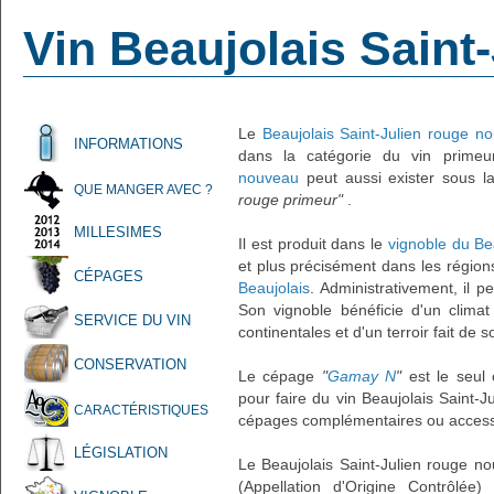
Vin Beaujolais Saint
Le
Beaujolais Saint-Julien rouge n
INFORMATIONS
dans la catégorie du vin prime
nouveau
peut aussi exister sous l
QUE MANGER AVEC ?
rouge primeur"
.
MILLESIMES
Il est produit dans le
vignoble du Be
et plus précisément dans les région
CÉPAGES
Beaujolais
. Administrativement, il 
Son vignoble bénéficie d'un clima
SERVICE DU VIN
continentales et d'un terroir fait de s
CONSERVATION
Le cépage
"
Gamay N
"
est le seul c
pour faire du vin Beaujolais Saint-
CARACTÉRISTIQUES
cépages complémentaires ou accessoi
LÉGISLATION
Le Beaujolais Saint-Julien rouge n
(Appellation d'Origine Contrôlée