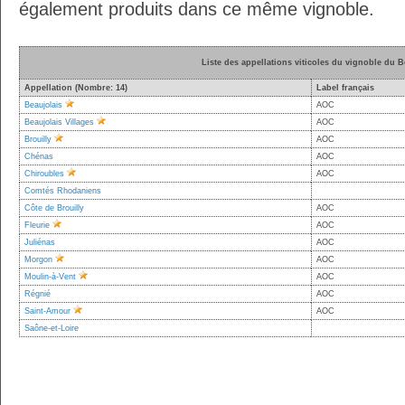
également produits dans ce même vignoble.
Liste des appellations viticoles du vignoble du B
Appellation (Nombre: 14)
Label français
Beaujolais
AOC
Beaujolais Villages
AOC
Brouilly
AOC
Chénas
AOC
Chiroubles
AOC
Comtés Rhodaniens
Côte de Brouilly
AOC
Fleurie
AOC
Juliénas
AOC
Morgon
AOC
Moulin-à-Vent
AOC
Régnié
AOC
Saint-Amour
AOC
Saône-et-Loire