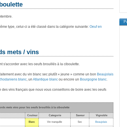
iboulette
ptembre.
Pu
 même type, celui-ci a été classé dans la catégorie suivante:
Oeuf en
ds mets / vins
t s'accorder avec les oeufs brouillés à la ciboulette.
arfaitement avec du vin blanc sec plutôt « jeune » comme un bon
Beaujolais
hodaniens blanc
, un
Atlantique blanc
ou encore un
Bourgogne blanc
.
te des vins français que nous vous conseillons de boire avec les oeufs
ords mets vins pour les oeufs brouillés à la ciboulette
Couleur
Categorie
Saveur
Vignoble
Blanc
Vin tranquille
Sec
Beaujolais