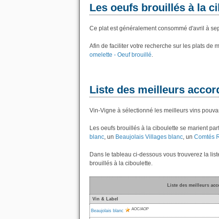
Les oeufs brouillés à la c
Ce plat est généralement consommé d'avril à se
Afin de faciliter votre recherche sur les plats de
omelette - Oeuf brouillé
.
Liste des meilleurs accor
Vin-Vigne à sélectionné les meilleurs vins pouvan
Les oeufs brouillés à la ciboulette se marient p
blanc
, un
Beaujolais Villages blanc
, un
Comtés R
Dans le tableau ci-dessous vous trouverez la lis
brouillés à la ciboulette.
Liste des meilleurs acc
Vin & Label
AOC/AOP
Beaujolais blanc