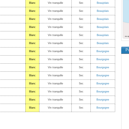
Blanc
Vin tranquille
Sec
Beaujolais
Blanc
Vin tranquille
Sec
Beaujolais
Blanc
Vin tranquille
Sec
Beaujolais
Blanc
Vin tranquille
Sec
Beaujolais
Blanc
Vin tranquille
Sec
Beaujolais
Blanc
Vin tranquille
Sec
Beaujolais
Pu
Blanc
Vin tranquille
Sec
Bourgogne
Blanc
Vin tranquille
Sec
Bourgogne
Blanc
Vin tranquille
Sec
Bourgogne
Blanc
Vin tranquille
Sec
Bourgogne
Blanc
Vin tranquille
Sec
Bourgogne
Blanc
Vin tranquille
Sec
Bourgogne
Blanc
Vin tranquille
Sec
Bourgogne
Blanc
Vin tranquille
Sec
Bourgogne