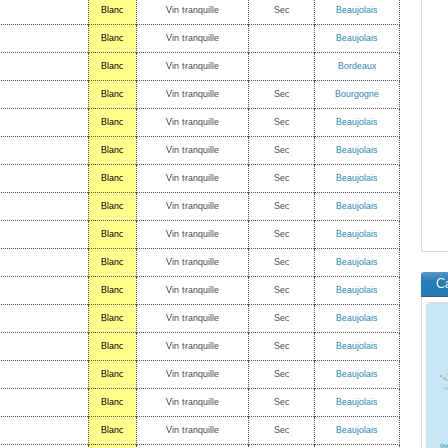
Blanc
Vin tranquille
Sec
Beaujolais
Blanc
Vin tranquille
Beaujolais
Blanc
Vin tranquille
Bordeaux
Blanc
Vin tranquille
Sec
Bourgogne
Blanc
Vin tranquille
Sec
Beaujolais
Blanc
Vin tranquille
Sec
Beaujolais
Blanc
Vin tranquille
Sec
Beaujolais
Blanc
Vin tranquille
Sec
Beaujolais
Blanc
Vin tranquille
Sec
Beaujolais
Blanc
Vin tranquille
Sec
Beaujolais
C
Blanc
Vin tranquille
Sec
Beaujolais
Blanc
Vin tranquille
Sec
Beaujolais
Blanc
Vin tranquille
Sec
Beaujolais
Blanc
Vin tranquille
Sec
Beaujolais
Blanc
Vin tranquille
Sec
Beaujolais
Blanc
Vin tranquille
Sec
Beaujolais