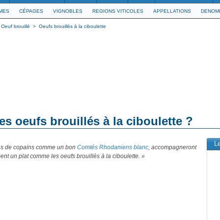
IMES
CÉPAGES
VIGNOBLES
REGIONS VITICOLES
APPELLATIONS
DENOMI
 Oeuf brouillé
>
Oeufs brouillés à la ciboulette
es oeufs brouillés à la ciboulette ?
L
ns de copains comme un bon
Comtés Rhodaniens blanc
, accompagneront
ent un plat comme les oeufs brouillés à la ciboulette. »