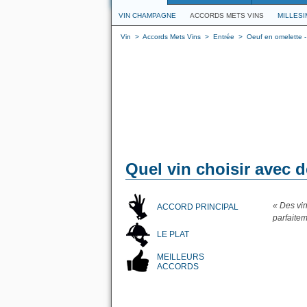
VIN CHAMPAGNE
ACCORDS METS VINS
MILLES
Vin
>
Accords Mets Vins
>
Entrée
>
Oeuf en omelette -
Quel vin choisir avec d
« Des vi
ACCORD PRINCIPAL
parfaitem
LE PLAT
MEILLEURS
ACCORDS