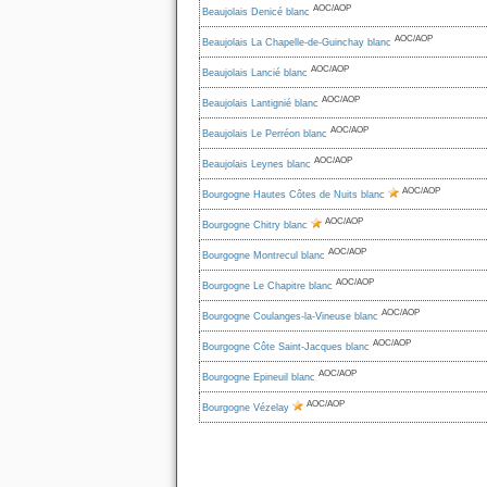
AOC/AOP
Beaujolais Denicé blanc
AOC/AOP
Beaujolais La Chapelle-de-Guinchay blanc
AOC/AOP
Beaujolais Lancié blanc
AOC/AOP
Beaujolais Lantignié blanc
AOC/AOP
Beaujolais Le Perréon blanc
AOC/AOP
Beaujolais Leynes blanc
AOC/AOP
Bourgogne Hautes Côtes de Nuits blanc
AOC/AOP
Bourgogne Chitry blanc
AOC/AOP
Bourgogne Montrecul blanc
AOC/AOP
Bourgogne Le Chapitre blanc
AOC/AOP
Bourgogne Coulanges-la-Vineuse blanc
AOC/AOP
Bourgogne Côte Saint-Jacques blanc
AOC/AOP
Bourgogne Epineuil blanc
AOC/AOP
Bourgogne Vézelay