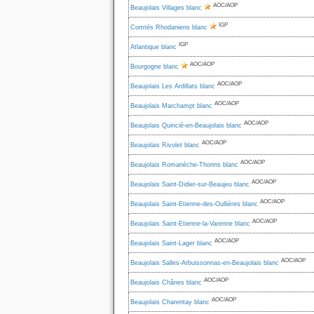
AOC/AOP
Beaujolais Villages blanc
IGP
Comtés Rhodaniens blanc
IGP
Atlantique blanc
AOC/AOP
Bourgogne blanc
AOC/AOP
Beaujolais Les Ardillats blanc
AOC/AOP
Beaujolais Marchampt blanc
AOC/AOP
Beaujolais Quincié-en-Beaujolais blanc
AOC/AOP
Beaujolais Rivolet blanc
AOC/AOP
Beaujolais Romanèche-Thorins blanc
AOC/AOP
Beaujolais Saint-Didier-sur-Beaujeu blanc
AOC/AOP
Beaujolais Saint-Etienne-des-Oullières blanc
AOC/AOP
Beaujolais Saint-Etienne-la-Varenne blanc
AOC/AOP
Beaujolais Saint-Lager blanc
AOC/AOP
Beaujolais Salles-Arbuissonnas-en-Beaujolais blanc
AOC/AOP
Beaujolais Chânes blanc
AOC/AOP
Beaujolais Charentay blanc