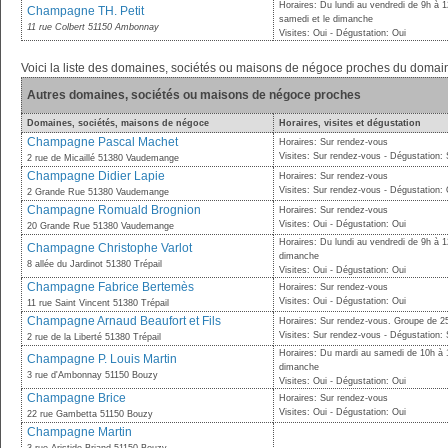
Horaires: Du lundi au vendredi de 9h à 
Champagne TH. Petit
samedi et le dimanche
11 rue Colbert 51150 Ambonnay
Visites: Oui - Dégustation: Oui
Voici la liste des domaines, sociétés ou maisons de négoce proches du dom
Autres domaines, sociétés ou maisons de négoce proches
Domaines, sociétés, maisons de négoce
Horaires, visites et dégustation
Champagne Pascal Machet
Horaires: Sur rendez-vous
Visites: Sur rendez-vous - Dégustation:
2 rue de Micaillé 51380 Vaudemange
Champagne Didier Lapie
Horaires: Sur rendez-vous
Visites: Sur rendez-vous - Dégustation: 
2 Grande Rue 51380 Vaudemange
Champagne Romuald Brognion
Horaires: Sur rendez-vous
Visites: Oui - Dégustation: Oui
20 Grande Rue 51380 Vaudemange
Horaires: Du lundi au vendredi de 9h à 1
Champagne Christophe Varlot
dimanche
8 allée du Jardinot 51380 Trépail
Visites: Oui - Dégustation: Oui
Champagne Fabrice Bertemès
Horaires: Sur rendez-vous
Visites: Oui - Dégustation: Oui
11 rue Saint Vincent 51380 Trépail
Champagne Arnaud Beaufort et Fils
Horaires: Sur rendez-vous. Groupe de 
Visites: Sur rendez-vous - Dégustation:
2 rue de la Liberté 51380 Trépail
Horaires: Du mardi au samedi de 10h à 13
Champagne P. Louis Martin
dimanche
3 rue d'Ambonnay 51150 Bouzy
Visites: Oui - Dégustation: Oui
Champagne Brice
Horaires: Sur rendez-vous
Visites: Oui - Dégustation: Oui
22 rue Gambetta 51150 Bouzy
Champagne Martin