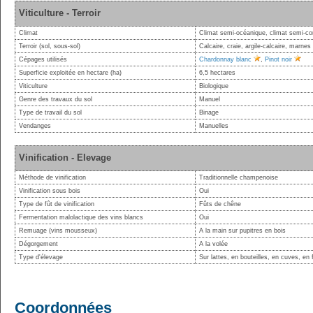
Viticulture - Terroir
Climat
Climat semi-océanique, climat semi-con
Terroir (sol, sous-sol)
Calcaire, craie, argile-calcaire, marnes
Cépages utilisés
Chardonnay blanc
,
Pinot noir
Superficie exploitée en hectare (ha)
6,5 hectares
Viticulture
Biologique
Genre des travaux du sol
Manuel
Type de travail du sol
Binage
Vendanges
Manuelles
Vinification - Elevage
Méthode de vinification
Traditionnelle champenoise
Vinification sous bois
Oui
Type de fût de vinification
Fûts de chêne
Fermentation malolactique des vins blancs
Oui
Remuage (vins mousseux)
A la main sur pupitres en bois
Dégorgement
A la volée
Type d'élevage
Sur lattes, en bouteilles, en cuves, en 
Coordonnées