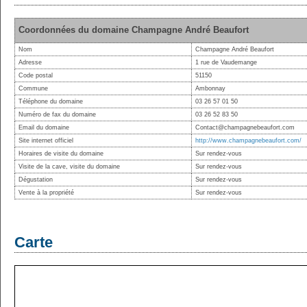
Coordonnées du domaine Champagne André Beaufort
Nom
Champagne André Beaufort
Adresse
1 rue de Vaudemange
Code postal
51150
Commune
Ambonnay
Téléphone du domaine
03 26 57 01 50
Numéro de fax du domaine
03 26 52 83 50
Email du domaine
Contact@champagnebeaufort.com
Site internet officiel
http://www.champagnebeaufort.com/
Horaires de visite du domaine
Sur rendez-vous
Visite de la cave, visite du domaine
Sur rendez-vous
Dégustation
Sur rendez-vous
Vente à la propriété
Sur rendez-vous
Carte