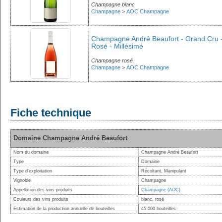
Champagne blanc
Champagne
>
AOC Champagne
Champagne André Beaufort - Grand Cru - 
Rosé - Millésimé
Champagne rosé
Champagne
>
AOC Champagne
Fiche technique
Domaine Champagne André Beaufort
Nom du domaine
Champagne André Beaufort
Type
Domaine
Type d'exploitation
Récoltant, Manipulant
Vignoble
Champagne
Appellation des vins produits
Champagne (AOC)
Couleurs des vins produits
blanc, rosé
Estimation de la production annuelle de bouteilles
45 000 bouteilles