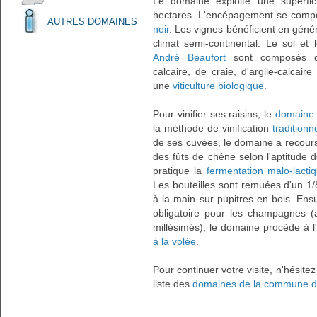
Le domaine exploite une superfic
hectares. L'encépagement se com
AUTRES DOMAINES
noir
. Les vignes bénéficient en géné
climat semi-continental. Le sol e
André Beaufort
sont composés da
calcaire, de craie, d'argile-calcai
une
viticulture biologique
.
Pour vinifier ses raisins, le
domaine
la méthode de vinification
tradition
de ses cuvées, le domaine a recours à
des fûts de chêne selon l'aptitude 
pratique la
fermentation malo-lacti
Les bouteilles sont remuées d'un 1
à la main sur pupitres en bois. Ensui
obligatoire pour les champagnes (a
millésimés), le domaine procède à 
à la volée
.
Pour continuer votre visite, n'hésite
liste des
domaines de la commune 