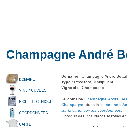
Champagne André Be
Domaine
: Champagne André Beauf
DOMAINE
Type
: Récoltant, Manipulant
Vignoble
: Champagne
VINS / CUVÉES
Le domaine
Champagne André Bea
FICHE TECHNIQUE
Champagne
, dans la
commune d'A
sur la carte
,
voir les coordonnées
.
COORDONNÉES
Il produit des vins blancs et rosés e
CARTE