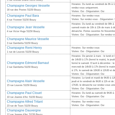
3 rue Aristide Briand 51150 Bouzy
Horaires: Du lundi au vendredi de 8h à 
Champagne Georges Vesselle
rendez-vous uniquement.
16 rue des Postes 51150 Bouzy
Visites: Oui - Dégustation: Oui
Champagne Paul Bara
Horaires: Sur rendez-vous
Visites: Sur rendez-vous - Dégustation:
4 rue Yvonnet 51150 Bouzy
Horaires: Du lundi au vendredi de 08h à
Champagne Jean Vesselle
samedi matin de 10h à 13h de mars à d
dimanche. Portes ouvertes fin Novembre
4 rue Victor Hugo 51150 Bouzy
Visites: Oui - Dégustation: Sur rendez-v
Champagne Maurice Vesselle
3 rue Gambetta 51150 Bouzy
Champagne Remi Henry
Horaires: Sur rendez-vous
Visites: Oui - Dégustation: Oui
1 rue de Louvois 51150 Bouzy
Horaires: De janvier à mars : le lundi e
de 14h30 à 17h (fermé le matin), le jeud
Champagne Edmond Barnaut
fermé le samedi. D'avril à décembre : le
mercredi de 14h30 à 17h (fermé le matin)
2 rue Gambetta 51150 Bouzy
à 17h, le samedi de 10h30 à 12h30 et d
Visites: Oui - Dégustation: Oui
Horaires: Le lundi et mardi de 9h30 à 12
Champagne Alain Vesselle
jeudi et le vendredi de 9h30 à 12h et d
17h30, le dimanche sur rendez-vous un
15 rue Louvois 51150 Bouzy
Visites: Oui - Dégustation: Oui
Champagne Paul Clouet
Horaires: Du lundi au samedi de 9h30 à 
Visites: Oui - Dégustation: Oui
10 rue Jeanne d'Arc 51150 Bouzy
Champagne Alfred Tritant
Horaires: Sur rendez-vous
Visites: Oui - Dégustation: Oui
23 rue de Tours 51150 Bouzy
Champagne Dauvergne
12 rue Jeanne d'Arc 51150 Bouzy