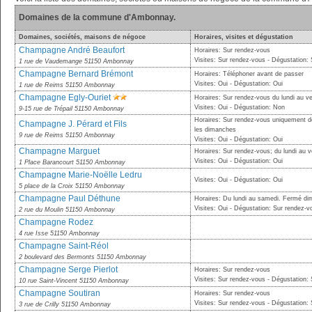
Domaines de la commune d'Ambonnay.
Domaines, sociétés, maisons de négoce
Horaires, visites et dégustation
Champagne André Beaufort
Horaires: Sur rendez-vous
Visites: Sur rendez-vous - Dégustation:
1 rue de Vaudemange 51150 Ambonnay
Champagne Bernard Brémont
Horaires: Téléphoner avant de passer
Visites: Oui - Dégustation: Oui
1 rue de Reims 51150 Ambonnay
Champagne Egly-Ouriet
Horaires: Sur rendez-vous du lundi au v
Visites: Oui - Dégustation: Non
9-15 rue de Trépail 51150 Ambonnay
Horaires: Sur rendez-vous uniquement de
Champagne J. Pérard et Fils
les dimanches
9 rue de Reims 51150 Ambonnay
Visites: Oui - Dégustation: Oui
Champagne Marguet
Horaires: Sur rendez-vous; du lundi au 
Visites: Oui - Dégustation: Oui
1 Place Barancourt 51150 Ambonnay
Champagne Marie-Noëlle Ledru
Visites: Oui - Dégustation: Oui
5 place de la Croix 51150 Ambonnay
Champagne Paul Déthune
Horaires: Du lundi au samedi. Fermé dim
Visites: Oui - Dégustation: Sur rendez-
2 rue du Moulin 51150 Ambonnay
Champagne Rodez
4 rue Isse 51150 Ambonnay
Champagne Saint-Réol
2 boulevard des Bermonts 51150 Ambonnay
Champagne Serge Pierlot
Horaires: Sur rendez-vous
Visites: Sur rendez-vous - Dégustation:
10 rue Saint-Vincent 51150 Ambonnay
Champagne Soutiran
Horaires: Sur rendez-vous
Visites: Sur rendez-vous - Dégustation:
3 rue de Crilly 51150 Ambonnay