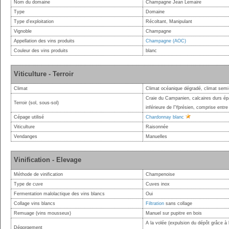
Nom du domaine
Champagne Jean Lemaire
Type
Domaine
Type d'exploitation
Récoltant, Manipulant
Vignoble
Champagne
Appellation des vins produits
Champagne (AOC)
Couleur des vins produits
blanc
Viticulture - Terroir
Climat
Climat océanique dégradé, climat semi-
Craie du Campanien, calcaires durs épai
Terroir (sol, sous-sol)
inférieure de l'Yprésien, comprise entre
Cépage utilisé
Chardonnay blanc
Viticulture
Raisonnée
Vendanges
Manuelles
Vinification - Elevage
Méthode de vinification
Champenoise
Type de cuve
Cuves inox
Fermentation malolactique des vins blancs
Oui
Collage vins blancs
Filtration
sans collage
Remuage (vins mousseux)
Manuel sur pupitre en bois
A la volée (expulsion du dépôt grâce à l
Dégorgement