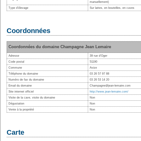
manuellement)
Type d'élevage
Sur lattes, en bouteilles, en cuves
Coordonnées
Coordonnées du domaine Champagne Jean Lemaire
Adresse
39 rue d'Oger
Code postal
51190
Commune
Avize
Téléphone du domaine
03 26 57 97 88
Numéro de fax du domaine
03 26 53 14 20
Email du domaine
Champagne@jean-lemaire.com
Site internet officiel
http://www.jean-lemaire.com/
Visite de la cave, visite du domaine
Non
Dégustation
Non
Vente à la propriété
Non
Carte