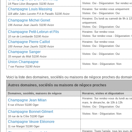
Visites: Oui - Dégustation: Sur rendez-v
14 Place Léon Bourgeois 51190 Avize
Champagne Louis Massing
Horaires: Sur rendez-vous uniquement
Visites: Oui - Dégustation: Oui
118 allée Jules Lucotte P.A le Paradis 51190 Avize
Horaires: Du lundi au samedi de 9h à 1
Champagne Michel Gonet
uniquement.
196 Avenue Jean Jaurés 51190 Avize
Visites: Oui - Dégustation: Oui
Champagne Petit-Lebrun et Fils
Horaires: Sur rendez-vous
Visites: Sur rendez-vous - Dégustation: 
10 rue de Lombardie 51190 Avize
Champagne Pierre Caillot
Horaires: Sur rendez-vous
Visites: Oui - Dégustation: Oui
100 Avenue Jean Jaurés 51190 Avize
Champagne Sanger
Visites: Oui - Dégustation: Oui
33 rempart du Midi 51190 Avize
Union Champagne
Visites: Non - Dégustation: Non
7 rue Pasteur 51190 Avize
Voici la liste des domaines, sociétés ou maisons de négoce proches du do
Autres domaines, sociétés ou maisons de négoce proches
Domaines, sociétés, maisons de négoce
Horaires, visites et dégustation
Horaires: Sur rendez-vous du lundi au s
Champagne Jean Milan
mars, le dimanche, de 10h à 13h
6 rue d'Avize 51190 Oger
Visites: Oui - Dégustation: Oui
Champagne Bonnet-Gilmert
Visites: Non - Dégustation: Non
16 rue de la Côte 51190 Oger
Champagne Veuve Eléonore
11 rue Margot 51190 Oger
Horaires: Toute l'année, tous les jours 