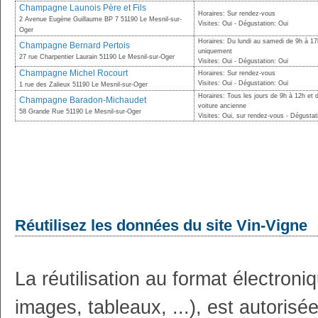
Champagne Launois Père et Fils
Horaires: Sur rendez-vous
2 Avenue Eugène Guillaume BP 7 51190 Le Mesnil-sur-
Visites: Oui - Dégustation: Oui
Oger
Horaires: Du lundi au samedi de 9h à 1
Champagne Bernard Pertois
uniquement
27 rue Charpentier Laurain 51190 Le Mesnil-sur-Oger
Visites: Oui - Dégustation: Oui
Champagne Michel Rocourt
Horaires: Sur rendez-vous
Visites: Oui - Dégustation: Oui
1 rue des Zalieux 51190 Le Mesnil-sur-Oger
Horaires: Tous les jours de 9h à 12h et 
Champagne Baradon-Michaudet
voiture ancienne
58 Grande Rue 51190 Le Mesnil-sur-Oger
Visites: Oui, sur rendez-vous - Dégustat
Réutilisez les données du site Vin-Vigne
La réutilisation au format électron
images, tableaux, ...), est autoris