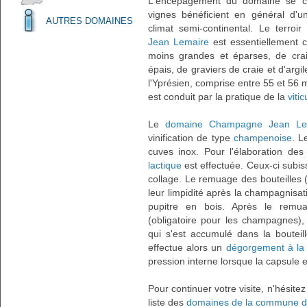
L'encépagement du domaine se
vignes bénéficient en général d'u
AUTRES DOMAINES
climat semi-continental. Le terroi
Jean Lemaire
est essentiellement 
moins grandes et éparses, de cra
épais, de graviers de craie et d'argi
l'Yprésien, comprise entre 55 et 56 m
est conduit par la pratique de la
viti
Le
domaine Champagne Jean Le
vinification de type
champenoise
. L
cuves inox. Pour l'élaboration de
lactique
est effectuée. Ceux-ci subi
collage. Le remuage des bouteilles 
leur limpidité après la champagnisat
pupitre en bois. Après le remuag
(obligatoire pour les champagnes), 
qui s'est accumulé dans la boutei
effectue alors un
dégorgement à la
pression interne lorsque la capsule 
Pour continuer votre visite, n'hésite
liste des
domaines de la commune d