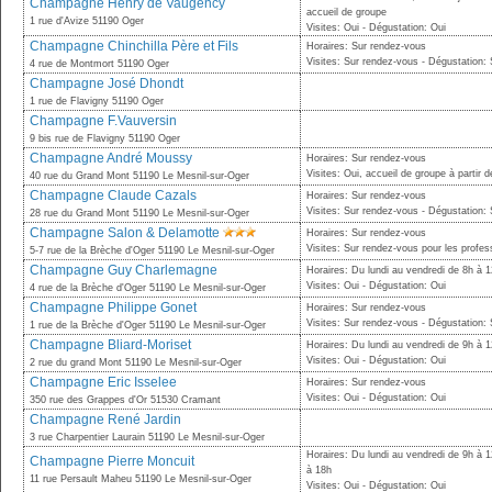
Champagne Henry de Vaugency
accueil de groupe
1 rue d'Avize 51190 Oger
Visites: Oui - Dégustation: Oui
Champagne Chinchilla Père et Fils
Horaires: Sur rendez-vous
Visites: Sur rendez-vous - Dégustation:
4 rue de Montmort 51190 Oger
Champagne José Dhondt
1 rue de Flavigny 51190 Oger
Champagne F.Vauversin
9 bis rue de Flavigny 51190 Oger
Champagne André Moussy
Horaires: Sur rendez-vous
Visites: Oui, accueil de groupe à partir
40 rue du Grand Mont 51190 Le Mesnil-sur-Oger
Champagne Claude Cazals
Horaires: Sur rendez-vous
Visites: Sur rendez-vous - Dégustation:
28 rue du Grand Mont 51190 Le Mesnil-sur-Oger
Champagne Salon & Delamotte
Horaires: Sur rendez-vous
Visites: Sur rendez-vous pour les profe
5-7 rue de la Brèche d'Oger 51190 Le Mesnil-sur-Oger
Champagne Guy Charlemagne
Horaires: Du lundi au vendredi de 8h à 
Visites: Oui - Dégustation: Oui
4 rue de la Brèche d'Oger 51190 Le Mesnil-sur-Oger
Champagne Philippe Gonet
Horaires: Sur rendez-vous
Visites: Sur rendez-vous - Dégustation:
1 rue de la Brèche d'Oger 51190 Le Mesnil-sur-Oger
Champagne Bliard-Moriset
Horaires: Du lundi au vendredi de 9h à 
Visites: Oui - Dégustation: Oui
2 rue du grand Mont 51190 Le Mesnil-sur-Oger
Champagne Eric Isselee
Horaires: Sur rendez-vous
Visites: Oui - Dégustation: Oui
350 rue des Grappes d'Or 51530 Cramant
Champagne René Jardin
3 rue Charpentier Laurain 51190 Le Mesnil-sur-Oger
Horaires: Du lundi au vendredi de 9h à 
Champagne Pierre Moncuit
à 18h
11 rue Persault Maheu 51190 Le Mesnil-sur-Oger
Visites: Oui - Dégustation: Oui