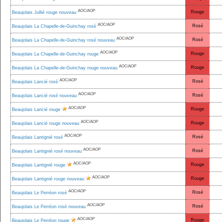
AOC/AOP
Rouge
Beaujolais Jullié rouge nouveau
AOC/AOP
Rosé
Beaujolais La Chapelle-de-Guinchay rosé
AOC/AOP
Rosé
Beaujolais La Chapelle-de-Guinchay rosé nouveau
AOC/AOP
Rouge
Beaujolais La Chapelle-de-Guinchay rouge
AOC/AOP
Rouge
Beaujolais La Chapelle-de-Guinchay rouge nouveau
AOC/AOP
Rosé
Beaujolais Lancié rosé
AOC/AOP
Rosé
Beaujolais Lancié rosé nouveau
AOC/AOP
Rouge
Beaujolais Lancié rouge
AOC/AOP
Rouge
Beaujolais Lancié rouge nouveau
AOC/AOP
Rosé
Beaujolais Lantignié rosé
AOC/AOP
Rosé
Beaujolais Lantignié rosé nouveau
AOC/AOP
Rouge
Beaujolais Lantignié rouge
AOC/AOP
Rouge
Beaujolais Lantignié rouge nouveau
AOC/AOP
Rosé
Beaujolais Le Perréon rosé
AOC/AOP
Rosé
Beaujolais Le Perréon rosé nouveau
AOC/AOP
Rouge
Beaujolais Le Perréon rouge