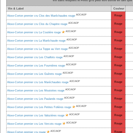
Vin dans lesquels le Pinot gris peut être utilisé en tant qu
Vin & Label
Couleur
AOC/AOP
Rouge
Aloxe-Corton premier cru Clos des Maréchaudes rouge
AOC/AOP
Rouge
Aloxe-Corton premier cru Clos du Chapitre rouge
AOC/AOP
Rouge
Aloxe-Corton premier cru La Coutière rouge
AOC/AOP
Rouge
Aloxe-Corton premier cru La Maréchaude rouge
AOC/AOP
Rouge
Aloxe-Corton premier cru La Toppe au Vert rouge
AOC/AOP
Rouge
Aloxe-Corton premier cru Les Chaillots rouge
AOC/AOP
Rouge
Aloxe-Corton premier cru Les Fournières rouge
AOC/AOP
Rouge
Aloxe-Corton premier cru Les Guérets rouge
AOC/AOP
Rouge
Aloxe-Corton premier cru Les Maréchaudes rouge
AOC/AOP
Rouge
Aloxe-Corton premier cru Les Moutottes rouge
AOC/AOP
Rouge
Aloxe-Corton premier cru Les Paulands rouge
AOC/AOP
Rouge
Aloxe-Corton premier cru Les Petites Folières rouge
AOC/AOP
Rouge
Aloxe-Corton premier cru Les Valozières rouge
AOC/AOP
Rouge
Aloxe-Corton premier cru Les Vercots rouge
AOC/AOP
Rouge
Aloxe-Corton premier cru rouge