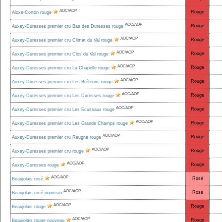
AOC/AOP
Rouge
Aloxe-Corton rouge
AOC/AOP
Rouge
Auxey-Duresses premier cru Bas des Duresses rouge
AOC/AOP
Rouge
Auxey-Duresses premier cru Climat du Val rouge
AOC/AOP
Rouge
Auxey-Duresses premier cru Clos du Val rouge
AOC/AOP
Rouge
Auxey-Duresses premier cru La Chapelle rouge
AOC/AOP
Rouge
Auxey-Duresses premier cru Les Bréterins rouge
AOC/AOP
Rouge
Auxey-Duresses premier cru Les Duresses rouge
AOC/AOP
Rouge
Auxey-Duresses premier cru Les Ecussaux rouge
AOC/AOP
Rouge
Auxey-Duresses premier cru Les Grands Champs rouge
AOC/AOP
Rouge
Auxey-Duresses premier cru Reugne rouge
AOC/AOP
Rouge
Auxey-Duresses premier cru rouge
AOC/AOP
Rouge
Auxey-Duresses rouge
AOC/AOP
Rosé
Beaujolais rosé
AOC/AOP
Rosé
Beaujolais rosé nouveau
AOC/AOP
Rouge
Beaujolais rouge
AOC/AOP
Rouge
Beaujolais rouge nouveau