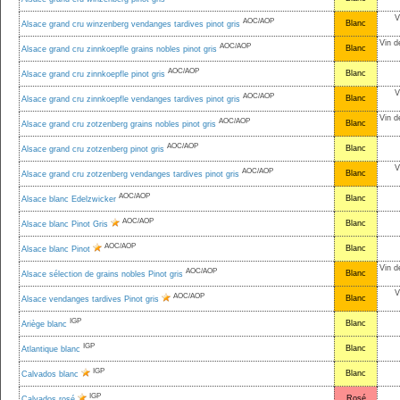
V
AOC/AOP
Blanc
Alsace grand cru winzenberg vendanges tardives pinot gris
Vin d
AOC/AOP
Blanc
Alsace grand cru zinnkoepfle grains nobles pinot gris
AOC/AOP
Blanc
Alsace grand cru zinnkoepfle pinot gris
V
AOC/AOP
Blanc
Alsace grand cru zinnkoepfle vendanges tardives pinot gris
Vin d
AOC/AOP
Blanc
Alsace grand cru zotzenberg grains nobles pinot gris
AOC/AOP
Blanc
Alsace grand cru zotzenberg pinot gris
V
AOC/AOP
Blanc
Alsace grand cru zotzenberg vendanges tardives pinot gris
AOC/AOP
Blanc
Alsace blanc Edelzwicker
AOC/AOP
Blanc
Alsace blanc Pinot Gris
AOC/AOP
Blanc
Alsace blanc Pinot
Vin d
AOC/AOP
Blanc
Alsace sélection de grains nobles Pinot gris
V
AOC/AOP
Blanc
Alsace vendanges tardives Pinot gris
IGP
Blanc
Ariège blanc
IGP
Blanc
Atlantique blanc
IGP
Blanc
Calvados blanc
IGP
Rosé
Calvados rosé