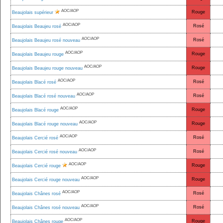
AOC/AOP
Rouge
Beaujolais supérieur
AOC/AOP
Rosé
Beaujolais Beaujeu rosé
AOC/AOP
Rosé
Beaujolais Beaujeu rosé nouveau
AOC/AOP
Rouge
Beaujolais Beaujeu rouge
AOC/AOP
Rouge
Beaujolais Beaujeu rouge nouveau
AOC/AOP
Rosé
Beaujolais Blacé rosé
AOC/AOP
Rosé
Beaujolais Blacé rosé nouveau
AOC/AOP
Rouge
Beaujolais Blacé rouge
AOC/AOP
Rouge
Beaujolais Blacé rouge nouveau
AOC/AOP
Rosé
Beaujolais Cercié rosé
AOC/AOP
Rosé
Beaujolais Cercié rosé nouveau
AOC/AOP
Rouge
Beaujolais Cercié rouge
AOC/AOP
Rouge
Beaujolais Cercié rouge nouveau
AOC/AOP
Rosé
Beaujolais Chânes rosé
AOC/AOP
Rosé
Beaujolais Chânes rosé nouveau
AOC/AOP
Rouge
Beaujolais Chânes rouge