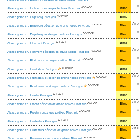
V
AOC/AOP
Blanc
Alsace grand cru Eichberg vendanges tardives Pinot gris
AOC/AOP
Blanc
Alsace grand cru Engelberg Pinot gris
Vin d
AOC/AOP
Blanc
Alsace grand cru Engelberg sélection de grains nobles Pinot gris
V
AOC/AOP
Blanc
Alsace grand cru Engelberg vendanges tardives Pinot gris
AOC/AOP
Blanc
Alsace grand cru Florimont Pinot gris
Vin d
AOC/AOP
Blanc
Alsace grand cru Florimont sélection de grains nobles Pinot gris
V
AOC/AOP
Blanc
Alsace grand cru Florimont vendanges tardives Pinot gris
AOC/AOP
Blanc
Alsace grand cru Frankstein Pinot gris
Vin d
AOC/AOP
Blanc
Alsace grand cru Frankstein sélection de grains nobles Pinot gris
V
AOC/AOP
Blanc
Alsace grand cru Frankstein vendanges tardives Pinot gris
AOC/AOP
Blanc
Alsace grand cru Froehn Pinot gris
Vin d
AOC/AOP
Blanc
Alsace grand cru Froehn sélection de grains nobles Pinot gris
V
AOC/AOP
Blanc
Alsace grand cru Froehn vendanges tardives Pinot gris
AOC/AOP
Blanc
Alsace grand cru Fustentum Pinot gris
Vin d
AOC/AOP
Blanc
Alsace grand cru Fustentum sélection de grains nobles Pinot gris
V
AOC/AOP
Blanc
Alsace grand cru Fustentum vendanges tardives Pinot gris