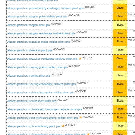
V
AOC/AOP
Blanc
Alsace grand cru praelatenberg vendanges tardives pinot gris
Vin d
AOC/AOP
Blanc
Alsace grand cru rangen grains nobles pinot gris
AOC/AOP
Blanc
Alsace grand cru rangen pinot gris
V
AOC/AOP
Blanc
Alsace grand cru rangen vendanges tardives pinot gris
Vin d
AOC/AOP
Blanc
Alsace grand cru rosacker grains nobles pinot gris
AOC/AOP
Blanc
Alsace grand cru rosacker pinot gris
V
AOC/AOP
Blanc
Alsace grand cru rosacker vendanges tardives pinot gris
Vin d
AOC/AOP
Blanc
Alsace grand cru saering grains nobles pinot gris
AOC/AOP
Blanc
Alsace grand cru saering pinot gris
V
AOC/AOP
Blanc
Alsace grand cru saering vendanges tardives pinot gris
Vin d
AOC/AOP
Blanc
Alsace grand cru schlossberg grains nobles pinot gris
AOC/AOP
Blanc
Alsace grand cru schlossberg pinot gris
V
AOC/AOP
Blanc
Alsace grand cru schlossberg vendanges tardives pinot gris
Vin d
AOC/AOP
Blanc
Alsace grand cru schoenenbourg grains nobles pinot gris
AOC/AOP
Blanc
Alsace grand cru schoenenbourg pinot gris
V
AOC/AOP
Blanc
Alsace grand cru schoenenbourg vendanges tardives pinot gris