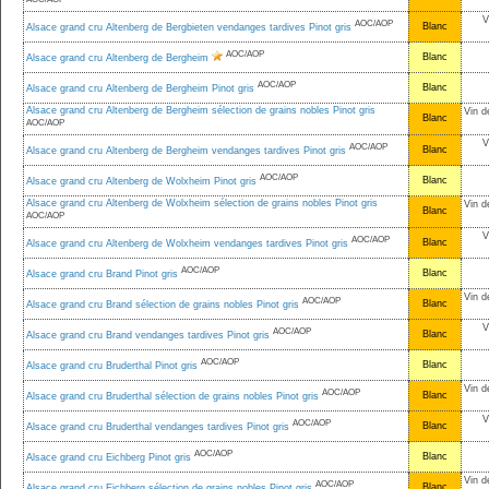
V
AOC/AOP
Blanc
Alsace grand cru Altenberg de Bergbieten vendanges tardives Pinot gris
AOC/AOP
Blanc
Alsace grand cru Altenberg de Bergheim
AOC/AOP
Blanc
Alsace grand cru Altenberg de Bergheim Pinot gris
Alsace grand cru Altenberg de Bergheim sélection de grains nobles Pinot gris
Vin d
Blanc
AOC/AOP
V
AOC/AOP
Blanc
Alsace grand cru Altenberg de Bergheim vendanges tardives Pinot gris
AOC/AOP
Blanc
Alsace grand cru Altenberg de Wolxheim Pinot gris
Alsace grand cru Altenberg de Wolxheim sélection de grains nobles Pinot gris
Vin d
Blanc
AOC/AOP
V
AOC/AOP
Blanc
Alsace grand cru Altenberg de Wolxheim vendanges tardives Pinot gris
AOC/AOP
Blanc
Alsace grand cru Brand Pinot gris
Vin d
AOC/AOP
Blanc
Alsace grand cru Brand sélection de grains nobles Pinot gris
V
AOC/AOP
Blanc
Alsace grand cru Brand vendanges tardives Pinot gris
AOC/AOP
Blanc
Alsace grand cru Bruderthal Pinot gris
Vin d
AOC/AOP
Blanc
Alsace grand cru Bruderthal sélection de grains nobles Pinot gris
V
AOC/AOP
Blanc
Alsace grand cru Bruderthal vendanges tardives Pinot gris
AOC/AOP
Blanc
Alsace grand cru Eichberg Pinot gris
Vin d
AOC/AOP
Blanc
Alsace grand cru Eichberg sélection de grains nobles Pinot gris