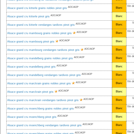
Vin d
AOC/AOP
Blanc
Alsace grand cru kitterle grains nobles pinot gris
AOC/AOP
Blanc
Alsace grand cru kitterle pinot gris
V
AOC/AOP
Blanc
Alsace grand cru kitterle vendanges tardives pinot gris
Vin d
AOC/AOP
Blanc
Alsace grand cru mambourg grains nobles pinot gris
AOC/AOP
Blanc
Alsace grand cru mambourg pinot gris
V
AOC/AOP
Blanc
Alsace grand cru mambourg vendanges tardives pinot gris
Vin d
AOC/AOP
Blanc
Alsace grand cru mandelberg grains nobles pinot gris
AOC/AOP
Blanc
Alsace grand cru mandelberg pinot gris
V
AOC/AOP
Blanc
Alsace grand cru mandelberg vendanges tardives pinot gris
Vin d
AOC/AOP
Blanc
Alsace grand cru marckrain grains nobles pinot gris
AOC/AOP
Blanc
Alsace grand cru marckrain pinot gris
V
AOC/AOP
Blanc
Alsace grand cru marckrain vendanges tardives pinot gris
Vin d
AOC/AOP
Blanc
Alsace grand cru moenchberg grains nobles pinot gris
AOC/AOP
Blanc
Alsace grand cru moenchberg pinot gris
V
AOC/AOP
Blanc
Alsace grand cru moenchberg vendanges tardives pinot gris
Vin d
AOC/AOP
Blanc
Alsace grand cru muenchberg grains nobles pinot gris