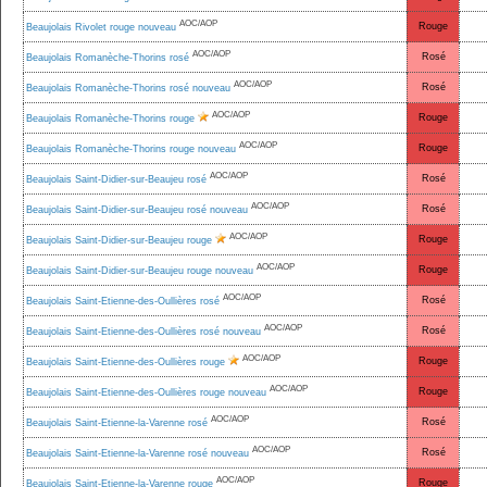
AOC/AOP
Rouge
Beaujolais Rivolet rouge nouveau
AOC/AOP
Rosé
Beaujolais Romanèche-Thorins rosé
AOC/AOP
Rosé
Beaujolais Romanèche-Thorins rosé nouveau
AOC/AOP
Rouge
Beaujolais Romanèche-Thorins rouge
AOC/AOP
Rouge
Beaujolais Romanèche-Thorins rouge nouveau
AOC/AOP
Rosé
Beaujolais Saint-Didier-sur-Beaujeu rosé
AOC/AOP
Rosé
Beaujolais Saint-Didier-sur-Beaujeu rosé nouveau
AOC/AOP
Rouge
Beaujolais Saint-Didier-sur-Beaujeu rouge
AOC/AOP
Rouge
Beaujolais Saint-Didier-sur-Beaujeu rouge nouveau
AOC/AOP
Rosé
Beaujolais Saint-Etienne-des-Oullières rosé
AOC/AOP
Rosé
Beaujolais Saint-Etienne-des-Oullières rosé nouveau
AOC/AOP
Rouge
Beaujolais Saint-Etienne-des-Oullières rouge
AOC/AOP
Rouge
Beaujolais Saint-Etienne-des-Oullières rouge nouveau
AOC/AOP
Rosé
Beaujolais Saint-Etienne-la-Varenne rosé
AOC/AOP
Rosé
Beaujolais Saint-Etienne-la-Varenne rosé nouveau
AOC/AOP
Rouge
Beaujolais Saint-Etienne-la-Varenne rouge