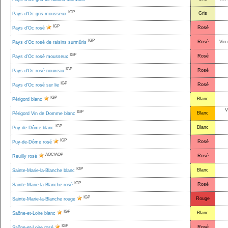
IGP
Gris
Pays d'Oc gris mousseux
IGP
Rosé
Pays d'Oc rosé
IGP
Rosé
Vin 
Pays d'Oc rosé de raisins surmûris
IGP
Rosé
Pays d'Oc rosé mousseux
IGP
Rosé
Pays d'Oc rosé nouveau
IGP
Rosé
Pays d'Oc rosé sur lie
IGP
Blanc
Périgord blanc
V
IGP
Blanc
Périgord Vin de Domme blanc
IGP
Blanc
Puy-de-Dôme blanc
IGP
Rosé
Puy-de-Dôme rosé
AOC/AOP
Rosé
Reuilly rosé
IGP
Blanc
Sainte-Marie-la-Blanche blanc
IGP
Rosé
Sainte-Marie-la-Blanche rosé
IGP
Rouge
Sainte-Marie-la-Blanche rouge
IGP
Blanc
Saône-et-Loire blanc
IGP
Rosé
Saône-et-Loire rosé