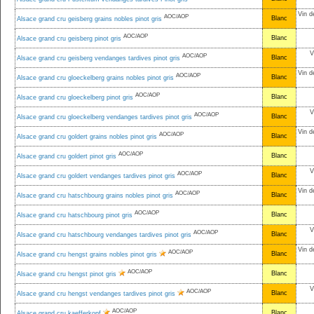
Vin d
AOC/AOP
Blanc
Alsace grand cru geisberg grains nobles pinot gris
AOC/AOP
Blanc
Alsace grand cru geisberg pinot gris
V
AOC/AOP
Blanc
Alsace grand cru geisberg vendanges tardives pinot gris
Vin d
AOC/AOP
Blanc
Alsace grand cru gloeckelberg grains nobles pinot gris
AOC/AOP
Blanc
Alsace grand cru gloeckelberg pinot gris
V
AOC/AOP
Blanc
Alsace grand cru gloeckelberg vendanges tardives pinot gris
Vin d
AOC/AOP
Blanc
Alsace grand cru goldert grains nobles pinot gris
AOC/AOP
Blanc
Alsace grand cru goldert pinot gris
V
AOC/AOP
Blanc
Alsace grand cru goldert vendanges tardives pinot gris
Vin d
AOC/AOP
Blanc
Alsace grand cru hatschbourg grains nobles pinot gris
AOC/AOP
Blanc
Alsace grand cru hatschbourg pinot gris
V
AOC/AOP
Blanc
Alsace grand cru hatschbourg vendanges tardives pinot gris
Vin d
AOC/AOP
Blanc
Alsace grand cru hengst grains nobles pinot gris
AOC/AOP
Blanc
Alsace grand cru hengst pinot gris
V
AOC/AOP
Blanc
Alsace grand cru hengst vendanges tardives pinot gris
AOC/AOP
Blanc
Alsace grand cru kaefferkopf