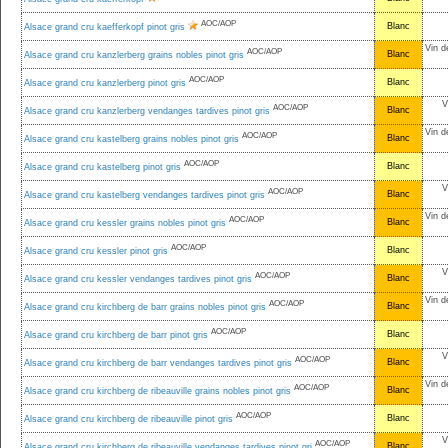
AOC/AOP
Blanc
Alsace grand cru kaefferkopf pinot gris
Vin d
AOC/AOP
Blanc
Alsace grand cru kanzlerberg grains nobles pinot gris
AOC/AOP
Blanc
Alsace grand cru kanzlerberg pinot gris
V
AOC/AOP
Blanc
Alsace grand cru kanzlerberg vendanges tardives pinot gris
Vin d
AOC/AOP
Blanc
Alsace grand cru kastelberg grains nobles pinot gris
AOC/AOP
Blanc
Alsace grand cru kastelberg pinot gris
V
AOC/AOP
Blanc
Alsace grand cru kastelberg vendanges tardives pinot gris
Vin d
AOC/AOP
Blanc
Alsace grand cru kessler grains nobles pinot gris
AOC/AOP
Blanc
Alsace grand cru kessler pinot gris
V
AOC/AOP
Blanc
Alsace grand cru kessler vendanges tardives pinot gris
Vin d
AOC/AOP
Blanc
Alsace grand cru kirchberg de barr grains nobles pinot gris
AOC/AOP
Blanc
Alsace grand cru kirchberg de barr pinot gris
V
AOC/AOP
Blanc
Alsace grand cru kirchberg de barr vendanges tardives pinot gris
Vin d
AOC/AOP
Blanc
Alsace grand cru kirchberg de ribeauville grains nobles pinot gris
AOC/AOP
Blanc
Alsace grand cru kirchberg de ribeauville pinot gris
V
AOC/AOP
Blanc
Alsace grand cru kirchberg de ribeauville vendanges tardives pinot gri