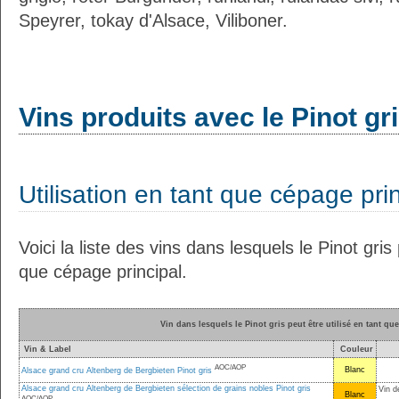
Speyrer, tokay d'Alsace, Viliboner.
Vins produits avec le Pinot gr
Utilisation en tant que cépage pri
Voici la liste des vins dans lesquels le Pinot gris 
que cépage principal.
Vin dans lesquels le Pinot gris peut être utilisé en tant qu
Vin & Label
Couleur
AOC/AOP
Blanc
Alsace grand cru Altenberg de Bergbieten Pinot gris
Alsace grand cru Altenberg de Bergbieten sélection de grains nobles Pinot gris
Vin d
Blanc
AOC/AOP