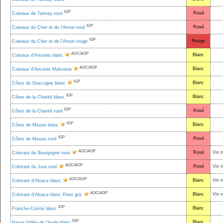
IGP
Rosé
Coteaux de Tannay rosé
IGP
Rosé
Coteaux du Cher et de l'Arnon rosé
IGP
Rouge
Coteaux du Cher et de l'Arnon rouge
AOC/AOP
Blanc
Coteaux d'Ancenis blanc
AOC/AOP
Blanc
Coteaux d'Ancenis Malvoisie
IGP
Blanc
Côtes de Gascogne blanc
IGP
Blanc
Côtes de la Charité blanc
IGP
Rosé
Côtes de la Charité rosé
IGP
Blanc
Côtes de Meuse blanc
IGP
Rosé
Côtes de Meuse rosé
AOC/AOP
Rosé
Vin 
Crémant de Bourgogne rosé
AOC/AOP
Rosé
Vin 
Crémant du Jura rosé
AOC/AOP
Blanc
Vin 
Crémant d'Alsace blanc
AOC/AOP
Blanc
Vin 
Crémant d'Alsace blanc Pinot gris
IGP
Blanc
Franche-Comté blanc
IGP
Blanc
Haute Vallée de l'Aude blanc