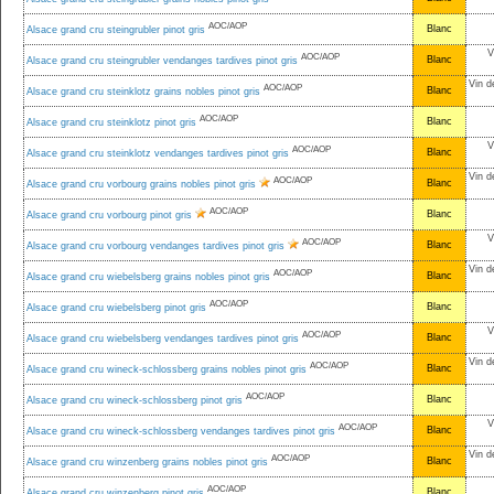
AOC/AOP
Blanc
Alsace grand cru steingrubler pinot gris
V
AOC/AOP
Blanc
Alsace grand cru steingrubler vendanges tardives pinot gris
Vin d
AOC/AOP
Blanc
Alsace grand cru steinklotz grains nobles pinot gris
AOC/AOP
Blanc
Alsace grand cru steinklotz pinot gris
V
AOC/AOP
Blanc
Alsace grand cru steinklotz vendanges tardives pinot gris
Vin d
AOC/AOP
Blanc
Alsace grand cru vorbourg grains nobles pinot gris
AOC/AOP
Blanc
Alsace grand cru vorbourg pinot gris
V
AOC/AOP
Blanc
Alsace grand cru vorbourg vendanges tardives pinot gris
Vin d
AOC/AOP
Blanc
Alsace grand cru wiebelsberg grains nobles pinot gris
AOC/AOP
Blanc
Alsace grand cru wiebelsberg pinot gris
V
AOC/AOP
Blanc
Alsace grand cru wiebelsberg vendanges tardives pinot gris
Vin d
AOC/AOP
Blanc
Alsace grand cru wineck-schlossberg grains nobles pinot gris
AOC/AOP
Blanc
Alsace grand cru wineck-schlossberg pinot gris
V
AOC/AOP
Blanc
Alsace grand cru wineck-schlossberg vendanges tardives pinot gris
Vin d
AOC/AOP
Blanc
Alsace grand cru winzenberg grains nobles pinot gris
AOC/AOP
Blanc
Alsace grand cru winzenberg pinot gris