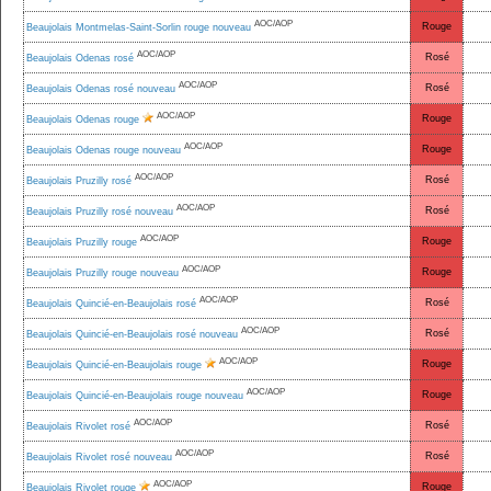
AOC/AOP
Rouge
Beaujolais Montmelas-Saint-Sorlin rouge nouveau
AOC/AOP
Rosé
Beaujolais Odenas rosé
AOC/AOP
Rosé
Beaujolais Odenas rosé nouveau
AOC/AOP
Rouge
Beaujolais Odenas rouge
AOC/AOP
Rouge
Beaujolais Odenas rouge nouveau
AOC/AOP
Rosé
Beaujolais Pruzilly rosé
AOC/AOP
Rosé
Beaujolais Pruzilly rosé nouveau
AOC/AOP
Rouge
Beaujolais Pruzilly rouge
AOC/AOP
Rouge
Beaujolais Pruzilly rouge nouveau
AOC/AOP
Rosé
Beaujolais Quincié-en-Beaujolais rosé
AOC/AOP
Rosé
Beaujolais Quincié-en-Beaujolais rosé nouveau
AOC/AOP
Rouge
Beaujolais Quincié-en-Beaujolais rouge
AOC/AOP
Rouge
Beaujolais Quincié-en-Beaujolais rouge nouveau
AOC/AOP
Rosé
Beaujolais Rivolet rosé
AOC/AOP
Rosé
Beaujolais Rivolet rosé nouveau
AOC/AOP
Rouge
Beaujolais Rivolet rouge