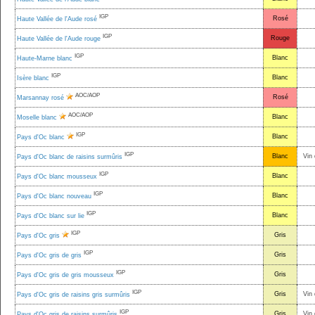
IGP
Rosé
Haute Vallée de l'Aude rosé
IGP
Rouge
Haute Vallée de l'Aude rouge
IGP
Blanc
Haute-Marne blanc
IGP
Blanc
Isère blanc
AOC/AOP
Rosé
Marsannay rosé
AOC/AOP
Blanc
Moselle blanc
IGP
Blanc
Pays d'Oc blanc
IGP
Blanc
Vin 
Pays d'Oc blanc de raisins surmûris
IGP
Blanc
Pays d'Oc blanc mousseux
IGP
Blanc
Pays d'Oc blanc nouveau
IGP
Blanc
Pays d'Oc blanc sur lie
IGP
Gris
Pays d'Oc gris
IGP
Gris
Pays d'Oc gris de gris
IGP
Gris
Pays d'Oc gris de gris mousseux
IGP
Gris
Vin 
Pays d'Oc gris de raisins gris surmûris
IGP
Gris
Vin 
Pays d'Oc gris de raisins surmûris