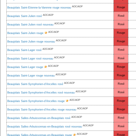
AOC/AOP
Rouge
Beaujolais Saint-Etienne-la-Varenne rouge nouveau
AOC/AOP
Rosé
Beaujolais Saint-Julien rosé
AOC/AOP
Rosé
Beaujolais Saint-Julien rosé nouveau
AOC/AOP
Rouge
Beaujolais Saint-Julien rouge
AOC/AOP
Rouge
Beaujolais Saint-Julien rouge nouveau
AOC/AOP
Rosé
Beaujolais Saint-Lager rosé
AOC/AOP
Rosé
Beaujolais Saint-Lager rosé nouveau
AOC/AOP
Rouge
Beaujolais Saint-Lager rouge
AOC/AOP
Rouge
Beaujolais Saint-Lager rouge nouveau
AOC/AOP
Rosé
Beaujolais Saint-Symphorien-d'Ancelles rosé
AOC/AOP
Rosé
Beaujolais Saint-Symphorien-d'Ancelles rosé nouveau
AOC/AOP
Rouge
Beaujolais Saint-Symphorien-d'Ancelles rouge
AOC/AOP
Rouge
Beaujolais Saint-Symphorien-d'Ancelles rouge nouveau
AOC/AOP
Rosé
Beaujolais Salles-Arbuissonnas-en-Beaujolais rosé
AOC/AOP
Rosé
Beaujolais Salles-Arbuissonnas-en-Beaujolais rosé nouveau
AOC/AOP
Rouge
Beaujolais Salles-Arbuissonnas-en-Beaujolais rouge