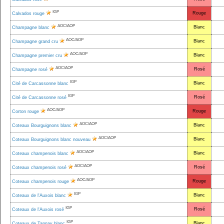
IGP
Rouge
Calvados rouge
AOC/AOP
Blanc
Champagne blanc
AOC/AOP
Blanc
Champagne grand cru
AOC/AOP
Blanc
Champagne premier cru
AOC/AOP
Rosé
Champagne rosé
IGP
Blanc
Cité de Carcassonne blanc
IGP
Rosé
Cité de Carcassonne rosé
AOC/AOP
Rouge
Corton rouge
AOC/AOP
Blanc
Coteaux Bourguignons blanc
AOC/AOP
Blanc
Coteaux Bourguignons blanc nouveau
AOC/AOP
Blanc
Coteaux champenois blanc
AOC/AOP
Rosé
Coteaux champenois rosé
AOC/AOP
Rouge
Coteaux champenois rouge
IGP
Blanc
Coteaux de l'Auxois blanc
IGP
Rosé
Coteaux de l'Auxois rosé
IGP
Blanc
Coteaux de Tannay blanc