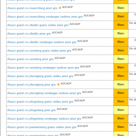
AOC/AOP
Blanc
Alsace grand cru muenchberg pinot gris
V
AOC/AOP
Blanc
Alsace grand cru muenchberg vendanges tardives pinot gris
Vin d
AOC/AOP
Blanc
Alsace grand cru ollwiller grains nobles pinot gris
AOC/AOP
Blanc
Alsace grand cru ollwiller pinot gris
V
AOC/AOP
Blanc
Alsace grand cru ollwiller vendanges tardives pinot gris
Vin d
AOC/AOP
Blanc
Alsace grand cru osterberg grains nobles pinot gris
AOC/AOP
Blanc
Alsace grand cru osterberg pinot gris
V
AOC/AOP
Blanc
Alsace grand cru osterberg vendanges tardives pinot gris
Vin d
AOC/AOP
Blanc
Alsace grand cru pfersigberg grains nobles pinot gris
AOC/AOP
Blanc
Alsace grand cru pfersigberg pinot gris
V
AOC/AOP
Blanc
Alsace grand cru pfersigberg vendanges tardives pinot gris
Vin d
AOC/AOP
Blanc
Alsace grand cru pfingstberg grains nobles pinot gris
AOC/AOP
Blanc
Alsace grand cru pfingstberg pinot gris
V
AOC/AOP
Blanc
Alsace grand cru pfingstberg vendanges tardives pinot gris
Vin d
AOC/AOP
Blanc
Alsace grand cru praelatenberg grains nobles pinot gris
AOC/AOP
Blanc
Alsace grand cru praelatenberg pinot gris