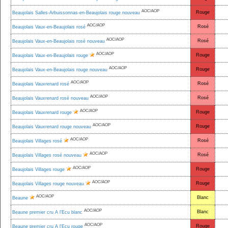
AOC/AOP
Rouge
Beaujolais Salles-Arbuissonnas-en-Beaujolais rouge nouveau
AOC/AOP
Rosé
Beaujolais Vaux-en-Beaujolais rosé
AOC/AOP
Rosé
Beaujolais Vaux-en-Beaujolais rosé nouveau
AOC/AOP
Rouge
Beaujolais Vaux-en-Beaujolais rouge
AOC/AOP
Rouge
Beaujolais Vaux-en-Beaujolais rouge nouveau
AOC/AOP
Rosé
Beaujolais Vauxrenard rosé
AOC/AOP
Rosé
Beaujolais Vauxrenard rosé nouveau
AOC/AOP
Rouge
Beaujolais Vauxrenard rouge
AOC/AOP
Rouge
Beaujolais Vauxrenard rouge nouveau
AOC/AOP
Rosé
Beaujolais Villages rosé
AOC/AOP
Rosé
Beaujolais Villages rosé nouveau
AOC/AOP
Rouge
Beaujolais Villages rouge
AOC/AOP
Rouge
Beaujolais Villages rouge nouveau
AOC/AOP
Blanc
Beaune
AOC/AOP
Blanc
Beaune premier cru A l'Ecu blanc
AOC/AOP
Rouge
Beaune premier cru A l'Ecu rouge