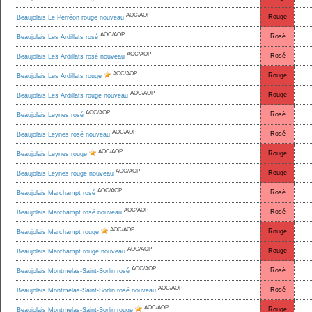
AOC/AOP
Rouge
Beaujolais Le Perréon rouge nouveau
AOC/AOP
Rosé
Beaujolais Les Ardillats rosé
AOC/AOP
Rosé
Beaujolais Les Ardillats rosé nouveau
AOC/AOP
Rouge
Beaujolais Les Ardillats rouge
AOC/AOP
Rouge
Beaujolais Les Ardillats rouge nouveau
AOC/AOP
Rosé
Beaujolais Leynes rosé
AOC/AOP
Rosé
Beaujolais Leynes rosé nouveau
AOC/AOP
Rouge
Beaujolais Leynes rouge
AOC/AOP
Rouge
Beaujolais Leynes rouge nouveau
AOC/AOP
Rosé
Beaujolais Marchampt rosé
AOC/AOP
Rosé
Beaujolais Marchampt rosé nouveau
AOC/AOP
Rouge
Beaujolais Marchampt rouge
AOC/AOP
Rouge
Beaujolais Marchampt rouge nouveau
AOC/AOP
Rosé
Beaujolais Montmelas-Saint-Sorlin rosé
AOC/AOP
Rosé
Beaujolais Montmelas-Saint-Sorlin rosé nouveau
AOC/AOP
Rouge
Beaujolais Montmelas-Saint-Sorlin rouge