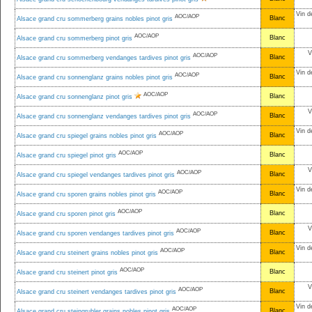
Vin d
AOC/AOP
Blanc
Alsace grand cru sommerberg grains nobles pinot gris
AOC/AOP
Blanc
Alsace grand cru sommerberg pinot gris
V
AOC/AOP
Blanc
Alsace grand cru sommerberg vendanges tardives pinot gris
Vin d
AOC/AOP
Blanc
Alsace grand cru sonnenglanz grains nobles pinot gris
AOC/AOP
Blanc
Alsace grand cru sonnenglanz pinot gris
V
AOC/AOP
Blanc
Alsace grand cru sonnenglanz vendanges tardives pinot gris
Vin d
AOC/AOP
Blanc
Alsace grand cru spiegel grains nobles pinot gris
AOC/AOP
Blanc
Alsace grand cru spiegel pinot gris
V
AOC/AOP
Blanc
Alsace grand cru spiegel vendanges tardives pinot gris
Vin d
AOC/AOP
Blanc
Alsace grand cru sporen grains nobles pinot gris
AOC/AOP
Blanc
Alsace grand cru sporen pinot gris
V
AOC/AOP
Blanc
Alsace grand cru sporen vendanges tardives pinot gris
Vin d
AOC/AOP
Blanc
Alsace grand cru steinert grains nobles pinot gris
AOC/AOP
Blanc
Alsace grand cru steinert pinot gris
V
AOC/AOP
Blanc
Alsace grand cru steinert vendanges tardives pinot gris
Vin d
AOC/AOP
Blanc
Alsace grand cru steingrubler grains nobles pinot gris