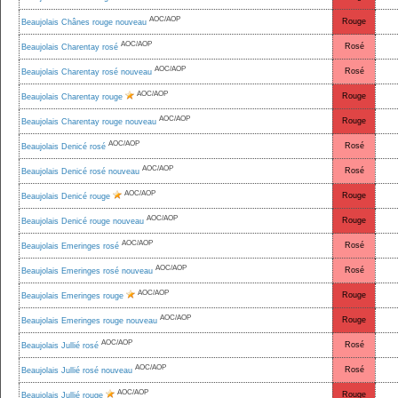
AOC/AOP
Rouge
Beaujolais Chânes rouge nouveau
AOC/AOP
Rosé
Beaujolais Charentay rosé
AOC/AOP
Rosé
Beaujolais Charentay rosé nouveau
AOC/AOP
Rouge
Beaujolais Charentay rouge
AOC/AOP
Rouge
Beaujolais Charentay rouge nouveau
AOC/AOP
Rosé
Beaujolais Denicé rosé
AOC/AOP
Rosé
Beaujolais Denicé rosé nouveau
AOC/AOP
Rouge
Beaujolais Denicé rouge
AOC/AOP
Rouge
Beaujolais Denicé rouge nouveau
AOC/AOP
Rosé
Beaujolais Emeringes rosé
AOC/AOP
Rosé
Beaujolais Emeringes rosé nouveau
AOC/AOP
Rouge
Beaujolais Emeringes rouge
AOC/AOP
Rouge
Beaujolais Emeringes rouge nouveau
AOC/AOP
Rosé
Beaujolais Jullié rosé
AOC/AOP
Rosé
Beaujolais Jullié rosé nouveau
AOC/AOP
Rouge
Beaujolais Jullié rouge