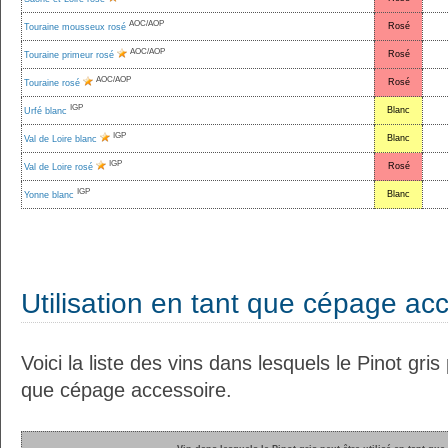
AOC/AOP
Rosé
Touraine mousseux rosé
AOC/AOP
Rosé
Touraine primeur rosé
AOC/AOP
Rosé
Touraine rosé
IGP
Blanc
Urfé blanc
IGP
Blanc
Val de Loire blanc
IGP
Rosé
Val de Loire rosé
IGP
Blanc
Yonne blanc
Utilisation en tant que cépage ac
Voici la liste des vins dans lesquels le Pinot gris 
que cépage accessoire.