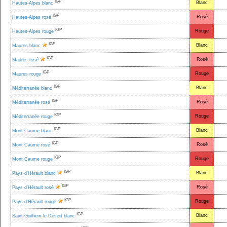
IGP
Blanc
Hautes-Alpes blanc
IGP
Rosé
Hautes-Alpes rosé
IGP
Rouge
Hautes-Alpes rouge
IGP
Blanc
Maures blanc
IGP
Rosé
Maures rosé
IGP
Rouge
Maures rouge
IGP
Blanc
Méditerranée blanc
IGP
Rosé
Méditerranée rosé
IGP
Rouge
Méditerranée rouge
IGP
Blanc
Mont Caume blanc
IGP
Rosé
Mont Caume rosé
IGP
Rouge
Mont Caume rouge
IGP
Blanc
Pays d'Hérault blanc
IGP
Rosé
Pays d'Hérault rosé
IGP
Rouge
Pays d'Hérault rouge
IGP
Blanc
Saint-Guilhem-le-Désert blanc