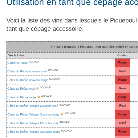
Utilisation en tant que cépage ac
Voici la liste des vins dans lesquels le Piquepoul 
tant que cépage accessoire.
Vin dans lesquels le Piquepoul noir peut être utilisé en tant 
Vin & Label
Couleur
AOC/AOP
Rouge
Corbières rouge
AOC/AOP
Rosé
Côtes du Rhône nouveau rosé
AOC/AOP
Rouge
Côtes du Rhône nouveau rouge
AOC/AOP
Rosé
Côtes du Rhône rosé
AOC/AOP
Rouge
Côtes du Rhône rouge
AOC/AOP
Rosé
Côtes du Rhône Villages Cairanne rosé
AOC/AOP
Rouge
Côtes du Rhône Villages Cairanne rouge
AOC/AOP
Rosé
Côtes du Rhône Villages Chusclan rosé
AOC/AOP
Rouge
Côtes du Rhône Villages Chusclan rouge