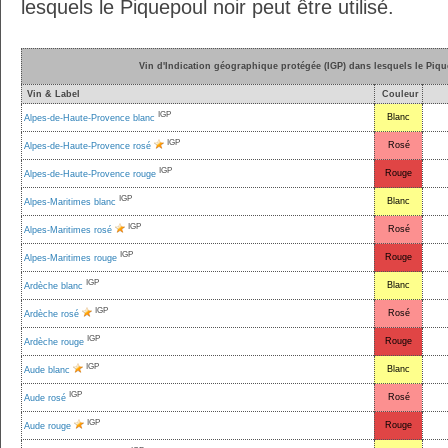
lesquels le Piquepoul noir peut être utilisé.
Vin d'Indication géographique protégée (IGP) dans lesquels le Pique
Vin & Label
Couleur
IGP
Blanc
Alpes-de-Haute-Provence blanc
IGP
Rosé
Alpes-de-Haute-Provence rosé
IGP
Rouge
Alpes-de-Haute-Provence rouge
IGP
Blanc
Alpes-Maritimes blanc
IGP
Rosé
Alpes-Maritimes rosé
IGP
Rouge
Alpes-Maritimes rouge
IGP
Blanc
Ardèche blanc
IGP
Rosé
Ardèche rosé
IGP
Rouge
Ardèche rouge
IGP
Blanc
Aude blanc
IGP
Rosé
Aude rosé
IGP
Rouge
Aude rouge