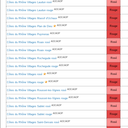
AOC/AOP
Rosé
Côtes du Rhône Villages Laudun rosé
AOC/AOP
Rouge
Côtes du Rhône Villages Laudun rouge
AOC/AOP
Rouge
Côtes du Rhône Villages Massif d'Uchaux
AOC/AOP
Rouge
Côtes du Rhône Villages Plan de Dieu
AOC/AOP
Rouge
Côtes du Rhône Villages Puymeras
AOC/AOP
Rosé
Côtes du Rhône Villages Roaix rosé
AOC/AOP
Rouge
Côtes du Rhône Villages Roaix rouge
AOC/AOP
Rosé
Côtes du Rhône Villages Rochegude rosé
AOC/AOP
Rouge
Côtes du Rhône Villages Rochegude rouge
AOC/AOP
Rosé
Côtes du Rhône Villages rosé
AOC/AOP
Rouge
Côtes du Rhône Villages rouge
AOC/AOP
Rosé
Côtes du Rhône Villages Rousset-les-Vignes rosé
AOC/AOP
Rouge
Côtes du Rhône Villages Rousset-les-Vignes rouge
AOC/AOP
Rosé
Côtes du Rhône Villages Sablet rosé
AOC/AOP
Rouge
Côtes du Rhône Villages Sablet rouge
AOC/AOP
Rosé
Côtes du Rhône Villages Saint-Gervais rosé