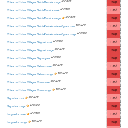
AOC/AOP
Rouge
Côtes du Rhône Villages Saint-Gervais rouge
AOC/AOP
Rosé
Côtes du Rhône Villages Saint-Maurice rosé
AOC/AOP
Rouge
Côtes du Rhône Villages Saint-Maurice rouge
AOC/AOP
Rosé
Côtes du Rhône Villages Saint-Pantaléon-les-Vignes rosé
AOC/AOP
Rouge
Côtes du Rhône Villages Saint-Pantaléon-les-Vignes rouge
AOC/AOP
Rosé
Côtes du Rhône Villages Séguret rosé
AOC/AOP
Rouge
Côtes du Rhône Villages Séguret rouge
AOC/AOP
Rouge
Côtes du Rhône Villages Signargues
AOC/AOP
Rosé
Côtes du Rhône Villages Valréas rosé
AOC/AOP
Rouge
Côtes du Rhône Villages Valréas rouge
AOC/AOP
Rosé
Côtes du Rhône Villages Visan rosé
AOC/AOP
Rouge
Côtes du Rhône Villages Visan rouge
AOC/AOP
Rosé
Gigondas rosé
AOC/AOP
Rouge
Gigondas rouge
AOC/AOP
Rosé
Languedoc rosé
AOC/AOP
Rouge
Languedoc rouge