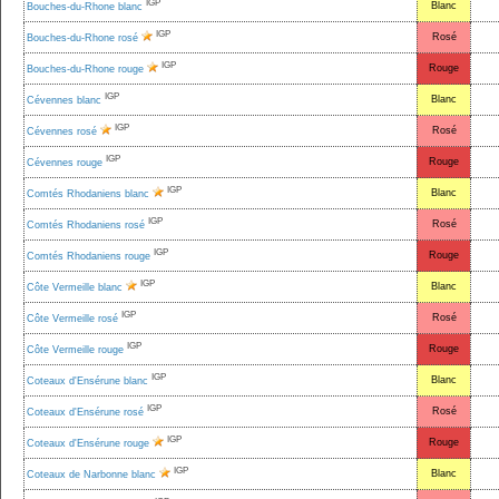
IGP
Blanc
Bouches-du-Rhone blanc
IGP
Rosé
Bouches-du-Rhone rosé
IGP
Rouge
Bouches-du-Rhone rouge
IGP
Blanc
Cévennes blanc
IGP
Rosé
Cévennes rosé
IGP
Rouge
Cévennes rouge
IGP
Blanc
Comtés Rhodaniens blanc
IGP
Rosé
Comtés Rhodaniens rosé
IGP
Rouge
Comtés Rhodaniens rouge
IGP
Blanc
Côte Vermeille blanc
IGP
Rosé
Côte Vermeille rosé
IGP
Rouge
Côte Vermeille rouge
IGP
Blanc
Coteaux d'Ensérune blanc
IGP
Rosé
Coteaux d'Ensérune rosé
IGP
Rouge
Coteaux d'Ensérune rouge
IGP
Blanc
Coteaux de Narbonne blanc