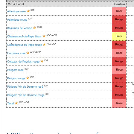
Vin & Label
Couleur
IGP
Rosé
Atlantique rosé
IGP
Rouge
Atlantique rouge
AOC
Rouge
Beaumes de Venise
AOC/AOP
Blanc
Châteauneuf-du-Pape blanc
AOC/AOP
Rouge
Châteauneuf-du-Pape rouge
AOC/AOP
Rosé
Corbières rosé
IGP
Rouge
Coteaux de Peyriac rouge
IGP
Rosé
Périgord rosé
IGP
Rouge
Périgord rouge
V
IGP
Rouge
Périgord Vin de Domme rosé
V
IGP
Rouge
Périgord Vin de Domme rouge
AOC/AOP
Rosé
Tavel