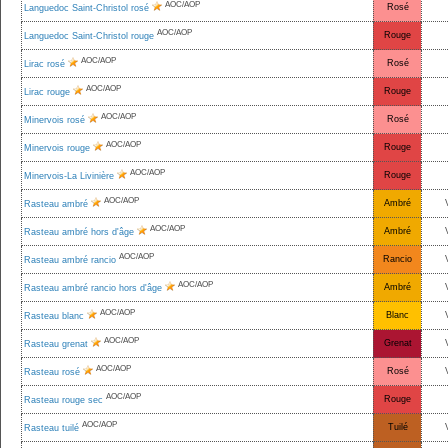
AOC/AOP
Rosé
Languedoc Saint-Christol rosé
AOC/AOP
Rouge
Languedoc Saint-Christol rouge
AOC/AOP
Rosé
Lirac rosé
AOC/AOP
Rouge
Lirac rouge
AOC/AOP
Rosé
Minervois rosé
AOC/AOP
Rouge
Minervois rouge
AOC/AOP
Rouge
Minervois-La Livinière
AOC/AOP
Ambré
Rasteau ambré
AOC/AOP
Ambré
Rasteau ambré hors d'âge
AOC/AOP
Rancio
Rasteau ambré rancio
AOC/AOP
Ambré
Rasteau ambré rancio hors d'âge
AOC/AOP
Blanc
Rasteau blanc
AOC/AOP
Grenat
Rasteau grenat
AOC/AOP
Rosé
Rasteau rosé
AOC/AOP
Rouge
Rasteau rouge sec
AOC/AOP
Tuilé
Rasteau tuilé