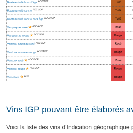
AOC/AOP
Tuilé
Rasteau tuilé hors d'âge
AOC/AOP
Tuilé
Rasteau tuilé rancio
AOC/AOP
Tuilé
Rasteau tuilé rancio hors âge
AOC/AOP
Rosé
Vacqueyras rosé
AOC/AOP
Rouge
Vacqueyras rouge
AOC/AOP
Rosé
Ventoux nouveau rosé
AOC/AOP
Rouge
Ventoux nouveau rouge
AOC/AOP
Rosé
Ventoux rosé
AOC/AOP
Rouge
Ventoux rouge
AOC
Rouge
Vinsobres
Vins IGP pouvant être élaborés 
Voici la liste des vins d'Indication géographiqu