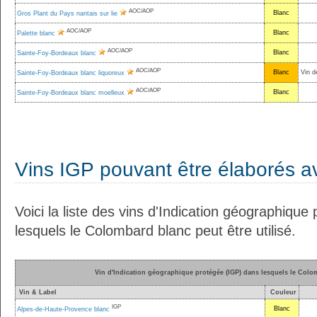
AOC/AOP
Blanc
Gros Plant du Pays nantais sur lie
AOC/AOP
Blanc
Palette blanc
AOC/AOP
Blanc
Sainte-Foy-Bordeaux blanc
AOC/AOP
Blanc
Vin d
Sainte-Foy-Bordeaux blanc liquoreux
AOC/AOP
Blanc
Sainte-Foy-Bordeaux blanc moelleux
Vins IGP pouvant être élaborés 
Voici la liste des vins d'Indication géographiqu
lesquels le Colombard blanc peut être utilisé.
Vin d'Indication géographique protégée (IGP) dans lesquels le Colomb
Vin & Label
Couleur
IGP
Blanc
Alpes-de-Haute-Provence blanc