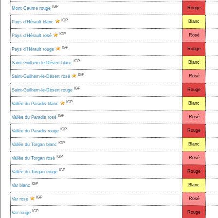
IGP
Rouge
Mont Caume rouge
IGP
Blanc
Pays d'Hérault blanc
IGP
Rosé
Pays d'Hérault rosé
IGP
Rouge
Pays d'Hérault rouge
IGP
Blanc
Saint-Guilhem-le-Désert blanc
IGP
Rosé
Saint-Guilhem-le-Désert rosé
IGP
Rouge
Saint-Guilhem-le-Désert rouge
IGP
Blanc
Vallée du Paradis blanc
IGP
Rosé
Vallée du Paradis rosé
IGP
Rouge
Vallée du Paradis rouge
IGP
Blanc
Vallée du Torgan blanc
IGP
Rosé
Vallée du Torgan rosé
IGP
Rouge
Vallée du Torgan rouge
IGP
Blanc
Var blanc
IGP
Rosé
Var rosé
IGP
Rouge
Var rouge