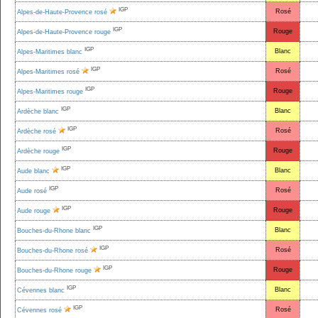
IGP
Rosé
Alpes-de-Haute-Provence rosé
IGP
Rouge
Alpes-de-Haute-Provence rouge
IGP
Blanc
Alpes-Maritimes blanc
IGP
Rosé
Alpes-Maritimes rosé
IGP
Rouge
Alpes-Maritimes rouge
IGP
Blanc
Ardèche blanc
IGP
Rosé
Ardèche rosé
IGP
Rouge
Ardèche rouge
IGP
Blanc
Aude blanc
IGP
Rosé
Aude rosé
IGP
Rouge
Aude rouge
IGP
Blanc
Bouches-du-Rhone blanc
IGP
Rosé
Bouches-du-Rhone rosé
IGP
Rouge
Bouches-du-Rhone rouge
IGP
Blanc
Cévennes blanc
IGP
Rosé
Cévennes rosé