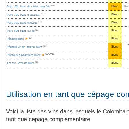
IGP
Blanc
Vin 
Pays d'Oc blanc de raisins surmûris
IGP
Blanc
Pays d'Oc blanc mousseux
IGP
Blanc
Pays d'Oc blanc nouveau
IGP
Blanc
Pays d'Oc blanc sur lie
IGP
Blanc
Périgord blanc
V
IGP
Blanc
Périgord Vin de Domme blanc
AOC/AOP
Blanc
Pineau des Charentes blanc
IGP
Blanc
Thézac-Perricard blanc
Utilisation en tant que cépage c
Voici la liste des vins dans lesquels le Colombard
tant que cépage complémentaire.