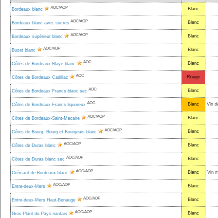
AOC/AOP
Blanc
Bordeaux blanc
AOC/AOP
Blanc
Bordeaux blanc avec sucres
AOC/AOP
Blanc
Bordeaux supérieur blanc
AOC/AOP
Blanc
Buzet blanc
AOC
Blanc
Côtes de Bordeaux Blaye blanc
AOC
Rouge
Côtes de Bordeaux Cadillac
AOC
Blanc
Côtes de Bordeaux Francs blanc sec
AOC
Blanc
Vin d
Côtes de Bordeaux Francs liquoreux
AOC/AOP
Blanc
Côtes de Bordeaux-Saint-Macaire
AOC/AOP
Blanc
Côtes de Bourg, Bourg et Bourgeais blanc
AOC/AOP
Blanc
Côtes de Duras blanc
AOC/AOP
Blanc
Côtes de Duras blanc sec
AOC/AOP
Blanc
Vin 
Crémant de Bordeaux blanc
AOC/AOP
Blanc
Entre-deux-Mers
AOC/AOP
Blanc
Entre-deux-Mers Haut-Benauge
AOC/AOP
Blanc
Gros Plant du Pays nantais