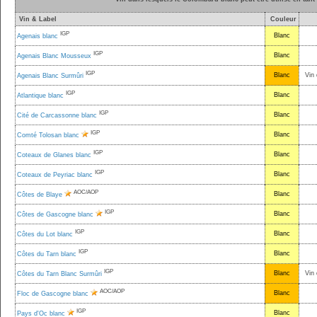
Vin & Label
Couleur
IGP
Blanc
Agenais blanc
IGP
Blanc
Agenais Blanc Mousseux
IGP
Blanc
Vin 
Agenais Blanc Surmûri
IGP
Blanc
Atlantique blanc
IGP
Blanc
Cité de Carcassonne blanc
IGP
Blanc
Comté Tolosan blanc
IGP
Blanc
Coteaux de Glanes blanc
IGP
Blanc
Coteaux de Peyriac blanc
AOC/AOP
Blanc
Côtes de Blaye
IGP
Blanc
Côtes de Gascogne blanc
IGP
Blanc
Côtes du Lot blanc
IGP
Blanc
Côtes du Tarn blanc
IGP
Blanc
Vin 
Côtes du Tarn Blanc Surmûri
AOC/AOP
Blanc
Floc de Gascogne blanc
IGP
Blanc
Pays d'Oc blanc