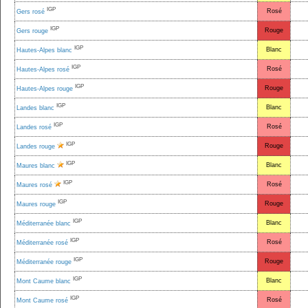
IGP
Rosé
Gers rosé
IGP
Rouge
Gers rouge
IGP
Blanc
Hautes-Alpes blanc
IGP
Rosé
Hautes-Alpes rosé
IGP
Rouge
Hautes-Alpes rouge
IGP
Blanc
Landes blanc
IGP
Rosé
Landes rosé
IGP
Rouge
Landes rouge
IGP
Blanc
Maures blanc
IGP
Rosé
Maures rosé
IGP
Rouge
Maures rouge
IGP
Blanc
Méditerranée blanc
IGP
Rosé
Méditerranée rosé
IGP
Rouge
Méditerranée rouge
IGP
Blanc
Mont Caume blanc
IGP
Rosé
Mont Caume rosé