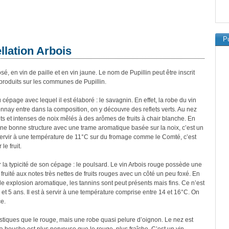
Pu
llation Arbois
sé, en vin de paille et en vin jaune. Le nom de Pupillin peut être inscrit
produits sur les communes de Pupillin.
du cépage avec lequel il est élaboré : le savagnin. En effet, la robe du vin
onnay entre dans la composition, on y découvre des reflets verts. Au nez
ts et intenses de noix mêlés à des arômes de fruits à chair blanche. En
une bonne structure avec une trame aromatique basée sur la noix, c’est un
à servir à une température de 11°C sur du fromage comme le Comté, c’est
le fruit.
r la typicité de son cépage : le poulsard. Le vin Arbois rouge possède une
in fruité aux notes très nettes de fruits rouges avec un côté un peu foxé. En
e explosion aromatique, les tannins sont peut présents mais fins. Ce n’est
 et 5 ans. Il est à servir à une température comprise entre 14 et 16°C. On
e.
tiques que le rouge, mais une robe quasi pelure d’oignon. Le nez est