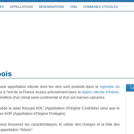
LES
APPELLATIONS
DENOMINATIONS
VINS
COMMUNES VITICOLES
bois
une appellation viticole dont les vins sont produits dans le
vignoble du
L
le à l'est de la France et plus précisément dans la
région viticole d'Arbois
.
énéficie d'un climat semi-continental et d'un sol marnes-calcaires.
sède le label français AOC (Appellation d'Origine Contrôlée) ainsi que le
en AOP (Appellation d'Origine Protégée).
ous trouverez les caractéristiques, le cahier des charges et la liste des
e appellation
"Arbois"
.