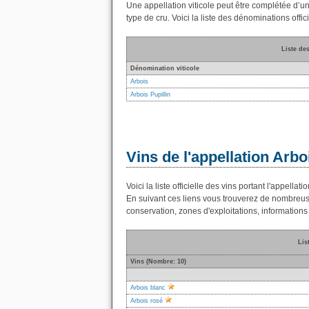
Une appellation viticole peut être complétée d’une 
type de cru. Voici la liste des dénominations offici
Liste de
Dénomination viticole
Arbois
Arbois Pupillin
Vins de l'appellation Arbo
Voici la liste officielle des vins portant l'appell
En suivant ces liens vous trouverez de nombreus
conservation, zones d'exploitations, informations 
Lis
Vins (Nombre: 10)
Arbois blanc
Arbois rosé