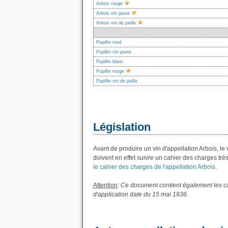
Arbois rouge
Arbois vin jaune
Arbois vin de paille
Pupillin rosé
Pupillin vin jaune
Pupillin blanc
Pupillin rouge
Pupillin vin de paille
Législation
Avant de produire un vin d'appellation Arbois, le 
doivent en effet suivre un cahier des charges très 
le cahier des charges de l'appellation Arbois
.
Attention
:
Ce document contient également les cah
d'application date du 15 mai 1936.