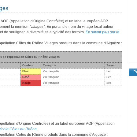
ages
s AOC (Appellation d'Origine Contrôlée) et un label européen AOP
alement la mention
"villages"
. En portant le nom du village local autour
 de souligner la diversité et la typicité des terroirs.
En savoir plus sur le
'appellation Côtes du Rhône Villages produits dans la commune d'Aiguèze :
ns de l'appellation Côtes du Rhône Villages
Couleur
Categorie
Saveur
Blanc
Vin tranquille
Sec
Pu
Rosé
Vin tranquille
Sec
Rouge
Vin tranquille
Sec
pellation d'Origine Contrôlée) et un label européen AOP (Appellation
iticole Côtes du Rhône...
'appellation Côtes du Rhône produits dans la commune d'Aiguèze :