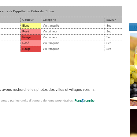
s vins de l'appellation Côtes du Rhône
Couleur
Categorie
Saveur
Blanc
Vin tranquille
Sec
L
Rosé
Vin primeur
Sec
Rouge
Vin primeur
Sec
Rosé
Vin tranquille
Sec
Rouge
Vin tranquille
Sec
avons recherché les photos des villes et villages voisins.
vertes par les droits d'auteurs de leurs propriétaires.