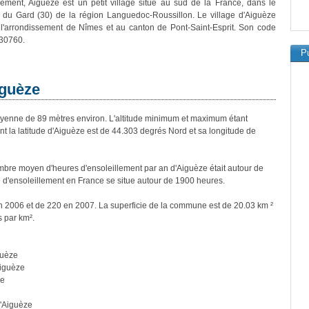
vement, Aiguèze est un petit village situé au sud de la France, dans le
 du Gard (30) de la région Languedoc-Roussillon. Le village d'Aiguèze
 l'arrondissement de Nîmes et au canton de Pont-Saint-Esprit. Son code
 30760.
Pu
iguèze
enne de 89 mètres environ. L'altitude minimum et maximum étant
la latitude d'Aiguèze est de 44.303 degrés Nord et sa longitude de
bre moyen d'heures d'ensoleillement par an d'Aiguèze était autour de
d'ensoleillement en France se situe autour de 1900 heures.
en 2006 et de 220 en 2007. La superficie de la commune est de 20.03 km ²
s par km².
guèze
Aiguèze
ze
'Aiguèze