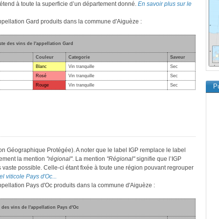
 s’étend à toute la superficie d’un département donné.
En savoir plus sur le
'appellation Gard produits dans la commune d'Aiguèze :
ste des vins de l'appellation Gard
Couleur
Categorie
Saveur
Blanc
Vin tranquille
Sec
Rosé
Vin tranquille
Sec
Rouge
Vin tranquille
Sec
Pu
on Géographique Protégée). A noter que le label IGP remplace le label
lement la mention
"régional"
. La mention
"Régional"
signifie que l’IGP
s vaste possible. Celle-ci étant fixée à toute une région pouvant regrouper
el viticole Pays d'Oc...
'appellation Pays d'Oc produits dans la commune d'Aiguèze :
 des vins de l'appellation Pays d'Oc