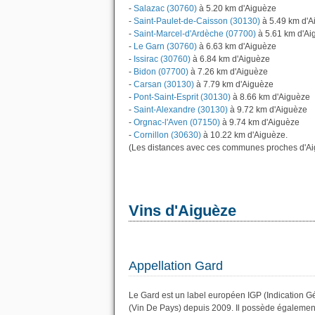
-
Salazac (30760)
à 5.20 km d'Aiguèze
-
Saint-Paulet-de-Caisson (30130)
à 5.49 km d'A
-
Saint-Marcel-d'Ardèche (07700)
à 5.61 km d'Ai
-
Le Garn (30760)
à 6.63 km d'Aiguèze
-
Issirac (30760)
à 6.84 km d'Aiguèze
-
Bidon (07700)
à 7.26 km d'Aiguèze
-
Carsan (30130)
à 7.79 km d'Aiguèze
-
Pont-Saint-Esprit (30130)
à 8.66 km d'Aiguèze
-
Saint-Alexandre (30130)
à 9.72 km d'Aiguèze
-
Orgnac-l'Aven (07150)
à 9.74 km d'Aiguèze
-
Cornillon (30630)
à 10.22 km d'Aiguèze.
(Les distances avec ces communes proches d'Ai
Vins d'Aiguèze
Appellation Gard
Le Gard est un label européen IGP (Indication G
(Vin De Pays) depuis 2009. Il possède égalemen