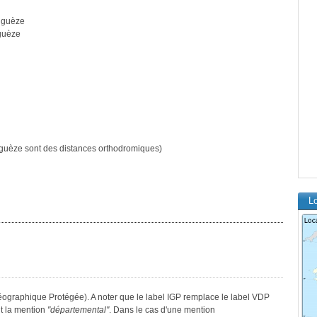
iguèze
guèze
guèze sont des distances orthodromiques)
Lo
éographique Protégée). A noter que le label IGP remplace le label VDP
t la mention
"départemental"
. Dans le cas d'une mention