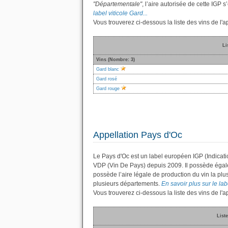
"Départementale"
, l’aire autorisée de cette IGP
label viticole Gard...
Vous trouverez ci-dessous la liste des vins de l
Li
Vins (Nombre: 3)
Gard blanc
Gard rosé
Gard rouge
Appellation Pays d'Oc
Le Pays d'Oc est un label européen IGP (Indicati
VDP (Vin De Pays) depuis 2009. Il possède éga
possède l’aire légale de production du vin la plu
plusieurs départements.
En savoir plus sur le lab
Vous trouverez ci-dessous la liste des vins de l
Liste