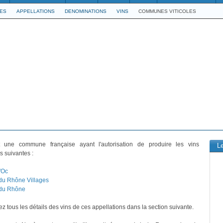
LES
APPELLATIONS
DENOMINATIONS
VINS
COMMUNES VITICOLES
 une commune française ayant l'autorisation de produire les vins
L
s suivantes :
'Oc
du Rhône Villages
 du Rhône
z tous les détails des vins de ces appellations dans la section suivante.