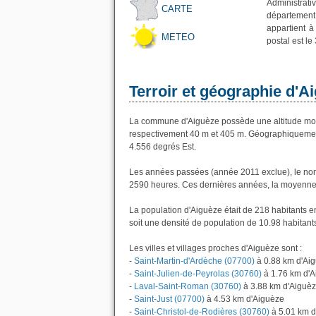
Administrati
CARTE
département
appartient à
METEO
postal est le
Terroir et géographie d'A
La commune d'Aiguèze possède une altitude moy
respectivement 40 m et 405 m. Géographiquement 
4.556 degrés Est.
Les années passées (année 2011 exclue), le nom
2590 heures. Ces dernières années, la moyenne 
La population d'Aiguèze était de 218 habitants 
soit une densité de population de 10.98 habitant
Les villes et villages proches d'Aiguèze sont :
-
Saint-Martin-d'Ardèche (07700)
à 0.88 km d'Ai
-
Saint-Julien-de-Peyrolas (30760)
à 1.76 km d'
-
Laval-Saint-Roman (30760)
à 3.88 km d'Aiguè
-
Saint-Just (07700)
à 4.53 km d'Aiguèze
-
Saint-Christol-de-Rodières (30760)
à 5.01 km d