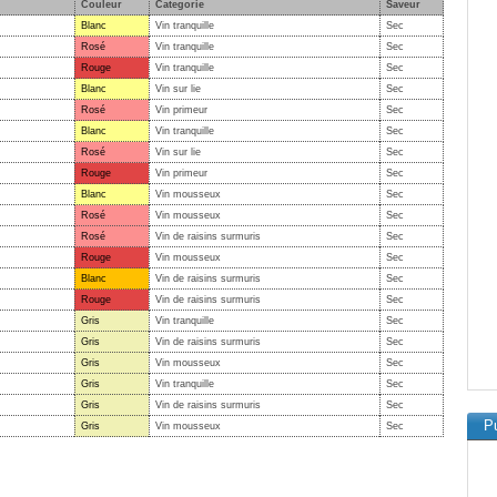
Couleur
Categorie
Saveur
Blanc
Vin tranquille
Sec
Rosé
Vin tranquille
Sec
Rouge
Vin tranquille
Sec
Blanc
Vin sur lie
Sec
Rosé
Vin primeur
Sec
Blanc
Vin tranquille
Sec
Rosé
Vin sur lie
Sec
Rouge
Vin primeur
Sec
Blanc
Vin mousseux
Sec
Rosé
Vin mousseux
Sec
Rosé
Vin de raisins surmuris
Sec
Rouge
Vin mousseux
Sec
Blanc
Vin de raisins surmuris
Sec
Rouge
Vin de raisins surmuris
Sec
Gris
Vin tranquille
Sec
Gris
Vin de raisins surmuris
Sec
Gris
Vin mousseux
Sec
Gris
Vin tranquille
Sec
Gris
Vin de raisins surmuris
Sec
Pu
Gris
Vin mousseux
Sec