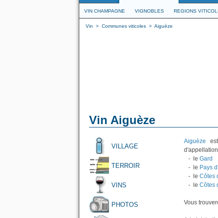
VIN CHAMPAGNE
VIGNOBLES
REGIONS VITICO
Vin
>
Communes viticoles
>
Aiguèze
Vin Aiguèze
Aiguèze
est
VILLAGE
d'appellation
- le
Gard
TERROIR
- le
Pays d
- le
Côtes 
VINS
- le
Côtes
Vous trouvere
PHOTOS