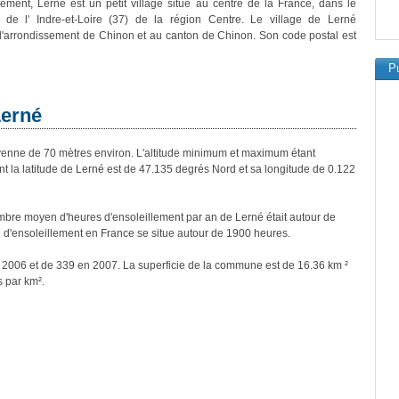
vement, Lerné est un petit village situé au centre de la France, dans le
 de l' Indre-et-Loire (37) de la région Centre. Le village de Lerné
 l'arrondissement de Chinon et au canton de Chinon. Son code postal est
Pu
Lerné
nne de 70 mètres environ. L'altitude minimum et maximum étant
la latitude de Lerné est de 47.135 degrés Nord et sa longitude de 0.122
bre moyen d'heures d'ensoleillement par an de Lerné était autour de
d'ensoleillement en France se situe autour de 1900 heures.
n 2006 et de 339 en 2007. La superficie de la commune est de 16.36 km ²
s par km².