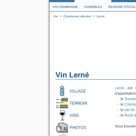
VIN CHAMPAGNE
VIGNOBLES
REGIONS VITICO
Vin
>
Communes viticoles
>
Lerné
Vin Lerné
Lerné
est u
VILLAGE
d'appellation
- le
Tourai
TERROIR
- le
Créman
- le
Val de 
VINS
- le
Rosé d
Vous trouvere
PHOTOS