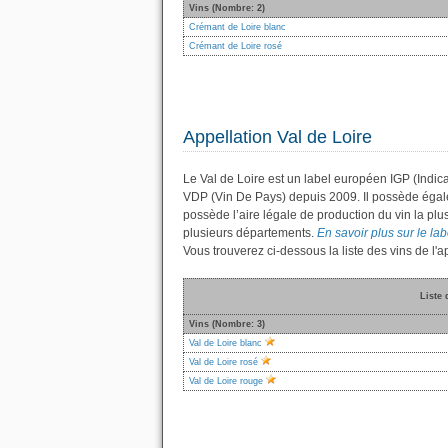
Vins (Nombre: 2)
Crémant de Loire blanc
Crémant de Loire rosé
Appellation Val de Loire
Le Val de Loire est un label européen IGP (Indic
VDP (Vin De Pays) depuis 2009. Il possède éga
possède l’aire légale de production du vin la plu
plusieurs départements.
En savoir plus sur le labe
Vous trouverez ci-dessous la liste des vins de l'
Liste 
Vins (Nombre: 3)
Val de Loire blanc
Val de Loire rosé
Val de Loire rouge