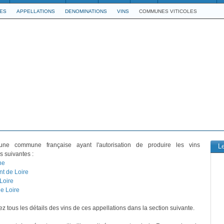
LES
APPELLATIONS
DENOMINATIONS
VINS
COMMUNES VITICOLES
ne commune française ayant l'autorisation de produire les vins
L
s suivantes :
ne
t de Loire
Loire
e Loire
z tous les détails des vins de ces appellations dans la section suivante.