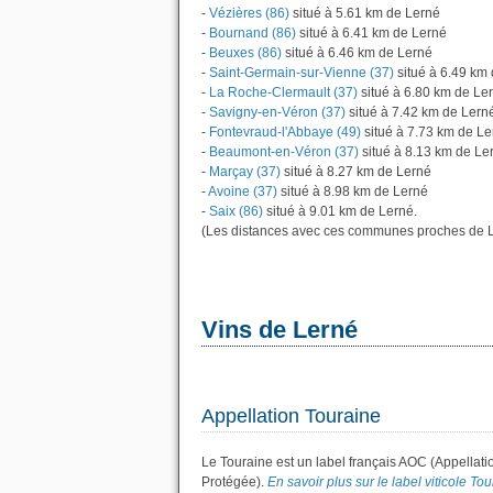
-
Vézières (86)
situé à 5.61 km de Lerné
-
Bournand (86)
situé à 6.41 km de Lerné
-
Beuxes (86)
situé à 6.46 km de Lerné
-
Saint-Germain-sur-Vienne (37)
situé à 6.49 km
-
La Roche-Clermault (37)
situé à 6.80 km de Le
-
Savigny-en-Véron (37)
situé à 7.42 km de Lern
-
Fontevraud-l'Abbaye (49)
situé à 7.73 km de Le
-
Beaumont-en-Véron (37)
situé à 8.13 km de Le
-
Marçay (37)
situé à 8.27 km de Lerné
-
Avoine (37)
situé à 8.98 km de Lerné
-
Saix (86)
situé à 9.01 km de Lerné.
(Les distances avec ces communes proches de L
Vins de Lerné
Appellation Touraine
Le Touraine est un label français AOC (Appellati
Protégée).
En savoir plus sur le label viticole Tou