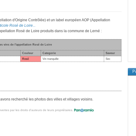
llation d'Origine Contrôlée) et un label européen AOP (Appellation
ticole Rosé de Loire...
'appellation Rosé de Loire produits dans la commune de Lerné :
es vins de l'appellation Rosé de Loire
Couleur
Categorie
Saveur
Rosé
Vin tranquille
Sec
Pu
vons recherché les photos des villes et villages voisins.
vertes par les droits d'auteurs de leurs propriétaires.