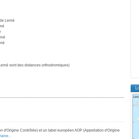
 de Lerné
rné
é
rné
rné
erné sont des distances orthodromiques)
Lo
on d'Origine Contrôlée) et un label européen AOP (Appellation d'Origine
raine...