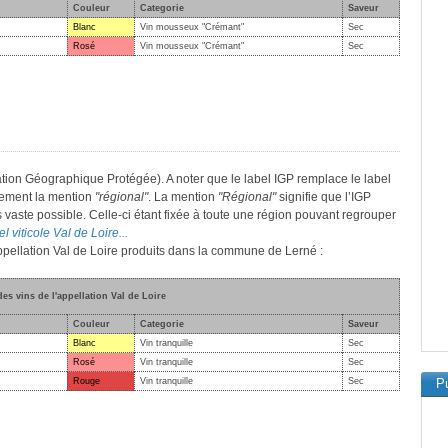
Couleur
Categorie
Saveur
Blanc
Vin mousseux "Crémant"
Sec
Rosé
Vin mousseux "Crémant"
Sec
ation Géographique Protégée). A noter que le label IGP remplace le label
lement la mention
"régional"
. La mention
"Régional"
signifie que l’IGP
s vaste possible. Celle-ci étant fixée à toute une région pouvant regrouper
l viticole Val de Loire...
appellation Val de Loire produits dans la commune de Lerné :
des vins de l'appellation Val de Loire
Couleur
Categorie
Saveur
Blanc
Vin tranquille
Sec
Rosé
Vin tranquille
Sec
Rouge
Vin tranquille
Sec
Pu