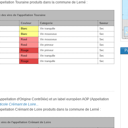
'appellation Touraine produits dans la commune de Lerné :
e des vins de l'appellation Touraine
Couleur
Categorie
Saveur
Blanc
Vin tranquille
Sec
Blanc
Vin mousseux
Sec
Rosé
Vin mousseux
Sec
Rosé
Vin primeur
Sec
Pu
Rouge
Vin primeur
Sec
Rosé
Vin tranquille
Sec
Rouge
Vin tranquille
Sec
Appellation d'Origine Contrôlée) et un label européen AOP (Appellation
iticole Crémant de Loire...
'appellation Crémant de Loire produits dans la commune de Lerné :
s vins de l'appellation Crémant de Loire