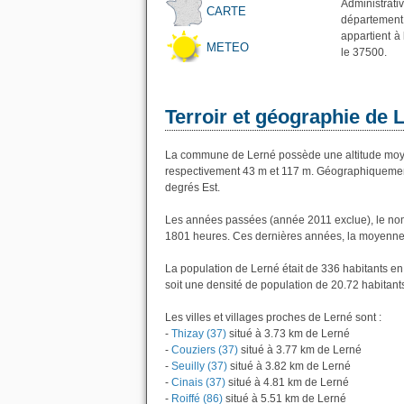
Administrati
CARTE
département
appartient à
METEO
le 37500.
Terroir et géographie de 
La commune de Lerné possède une altitude moye
respectivement 43 m et 117 m. Géographiquement 
degrés Est.
Les années passées (année 2011 exclue), le nom
1801 heures. Ces dernières années, la moyenne 
La population de Lerné était de 336 habitants e
soit une densité de population de 20.72 habitant
Les villes et villages proches de Lerné sont :
-
Thizay (37)
situé à 3.73 km de Lerné
-
Couziers (37)
situé à 3.77 km de Lerné
-
Seuilly (37)
situé à 3.82 km de Lerné
-
Cinais (37)
situé à 4.81 km de Lerné
-
Roiffé (86)
situé à 5.51 km de Lerné