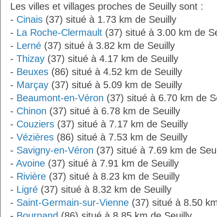
Les villes et villages proches de Seuilly sont :
-
Cinais
(37) situé à 1.73 km de Seuilly
-
La Roche-Clermault
(37) situé à 3.00 km de Se
-
Lerné
(37) situé à 3.82 km de Seuilly
-
Thizay
(37) situé à 4.17 km de Seuilly
-
Beuxes
(86) situé à 4.52 km de Seuilly
-
Marçay
(37) situé à 5.09 km de Seuilly
-
Beaumont-en-Véron
(37) situé à 6.70 km de Se
-
Chinon
(37) situé à 6.78 km de Seuilly
-
Couziers
(37) situé à 7.17 km de Seuilly
-
Vézières
(86) situé à 7.53 km de Seuilly
-
Savigny-en-Véron
(37) situé à 7.69 km de Seui
-
Avoine
(37) situé à 7.91 km de Seuilly
-
Rivière
(37) situé à 8.23 km de Seuilly
-
Ligré
(37) situé à 8.32 km de Seuilly
-
Saint-Germain-sur-Vienne
(37) situé à 8.50 km
-
Bournand
(86) situé à 8.85 km de Seuilly.