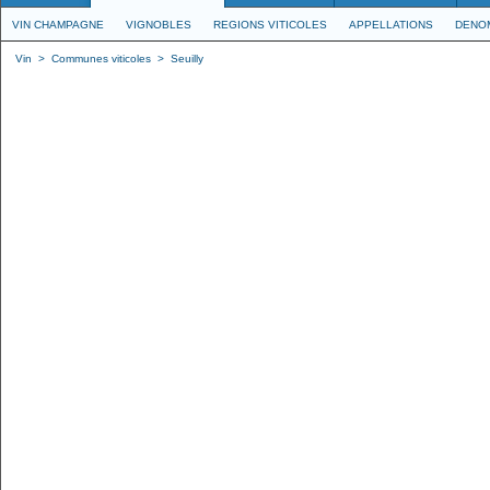
VIN CHAMPAGNE
VIGNOBLES
REGIONS VITICOLES
APPELLATIONS
DENO
Vin
>
Communes viticoles
>
Seuilly