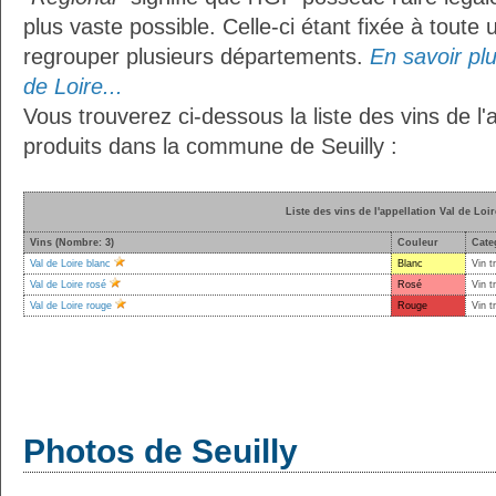
plus vaste possible. Celle-ci étant fixée à toute
regrouper plusieurs départements.
En savoir plu
de Loire...
Vous trouverez ci-dessous la liste des vins de l'
produits dans la commune de Seuilly :
Liste des vins de l'appellation Val de Loir
Vins (Nombre: 3)
Couleur
Cate
Val de Loire blanc
Blanc
Vin t
Val de Loire rosé
Rosé
Vin t
Val de Loire rouge
Rouge
Vin t
Photos de Seuilly