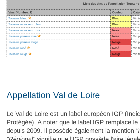
Liste des vins de l'appellation Touraine
Vins (Nombre: 7)
Couleur
Cate
Touraine blanc
Blanc
Vin t
Touraine mousseux blanc
Blanc
Vin 
Touraine mousseux rosé
Rosé
Vin 
Touraine primeur rosé
Rosé
Vin p
Touraine primeur rouge
Rouge
Vin p
Touraine rosé
Rosé
Vin t
Touraine rouge
Rouge
Vin t
Appellation Val de Loire
Le Val de Loire est un label européen IGP (Ind
Protégée). A noter que le label IGP remplace le
depuis 2009. Il possède également la mention
"
"Régional"
signifie que l’IGP possède l’aire légal