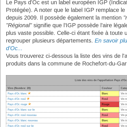
Le Pays d'Oc est un label européen IGP (Indic
Protégée). A noter que le label IGP remplace le
depuis 2009. Il possède également la mention
"
"Régional"
signifie que l’IGP possède l’aire légal
plus vaste possible. Celle-ci étant fixée à toute
regrouper plusieurs départements.
En savoir plu
d'Oc...
Vous trouverez ci-dessous la liste des vins de l'
produits dans la commune de Rochefort-du-Gar
Liste des vins de l'appellation Pays d'Oc
Vins (Nombre: 20)
Couleur
Cate
Pays d'Oc blanc
Blanc
Vin t
Pays d'Oc rosé
Rosé
Vin t
Pays d'Oc rouge
Rouge
Vin t
Pays d'Oc blanc sur lie
Blanc
Vin s
Pays d'Oc rosé nouveau
Rosé
Vin p
Pays d'Oc blanc nouveau
Blanc
Vin t
Pays d'Oc rosé sur lie
Rosé
Vin s