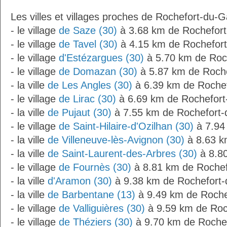
Les villes et villages proches de Rochefort-du-G
- le village
de Saze (30)
à 3.68 km de Rochefor
- le village
de Tavel (30)
à 4.15 km de Rochefor
- le village
d'Estézargues (30)
à 5.70 km de Roc
- le village
de Domazan (30)
à 5.87 km de Roch
- la ville
de Les Angles (30)
à 6.39 km de Roche
- le village
de Lirac (30)
à 6.69 km de Rochefort
- la ville
de Pujaut (30)
à 7.55 km de Rochefort-
- le village
de Saint-Hilaire-d'Ozilhan (30)
à 7.94
- la ville
de Villeneuve-lès-Avignon (30)
à 8.63 k
- la ville
de Saint-Laurent-des-Arbres (30)
à 8.8
- le village
de Fournès (30)
à 8.81 km de Rochef
- la ville
d'Aramon (30)
à 9.38 km de Rochefort
- la ville
de Barbentane (13)
à 9.49 km de Roche
- le village
de Valliguières (30)
à 9.59 km de Roc
- le village
de Théziers (30)
à 9.70 km de Roche