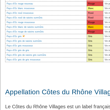
Pays d'Oc rouge nouveau
Rouge
Vin p
Pays d'Oc blanc mousseux
Blanc
Vin 
Pays d'Oc rosé mousseux
Rosé
Vin 
Pays d'Oc rosé de raisins surmûris
Rosé
Vin d
Pays d'Oc rouge mousseux
Rouge
Vin 
Pays d'Oc blanc de raisins surmûris
Blanc
Vin d
Pays d'Oc rouge de raisins surmûris
Rouge
Vin d
Pays d'Oc gris
Gris
Vin t
Pays d'Oc gris de raisins surmûris
Gris
Vin d
Pays d'Oc gris mousseux
Gris
Vin 
Pays d'Oc gris de gris
Gris
Vin t
Pays d'Oc gris de raisins gris surmûris
Gris
Vin d
Pays d'Oc gris de gris mousseux
Gris
Vin 
Appellation Côtes du Rhône Villa
Le Côtes du Rhône Villages est un label françai