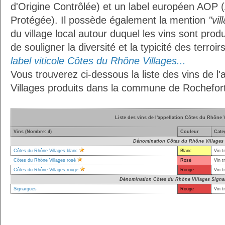
d'Origine Contrôlée) et un label européen AOP (
Protégée). Il possède également la mention
"vil
du village local autour duquel les vins sont prod
de souligner la diversité et la typicité des terroir
label viticole Côtes du Rhône Villages...
Vous trouverez ci-dessous la liste des vins de l
Villages produits dans la commune de Rochefor
Liste des vins de l'appellation Côtes du Rhône 
Vins (Nombre: 4)
Couleur
Cate
Dénomination Côtes du Rhône Villages
Côtes du Rhône Villages blanc
Blanc
Vin t
Côtes du Rhône Villages rosé
Rosé
Vin t
Côtes du Rhône Villages rouge
Rouge
Vin t
Dénomination Côtes du Rhône Villages Signa
Signargues
Rouge
Vin t