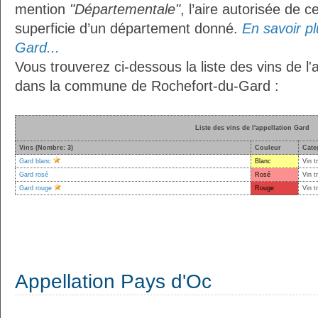
mention
"Départementale"
, l’aire autorisée de c
superficie d’un département donné.
En savoir plu
Gard...
Vous trouverez ci-dessous la liste des vins de l'
dans la commune de Rochefort-du-Gard :
Liste des vins de l'appellation Gard
Vins (Nombre: 3)
Couleur
Cate
Gard blanc
Blanc
Vin t
Gard rosé
Rosé
Vin t
Gard rouge
Rouge
Vin t
Appellation Pays d'Oc