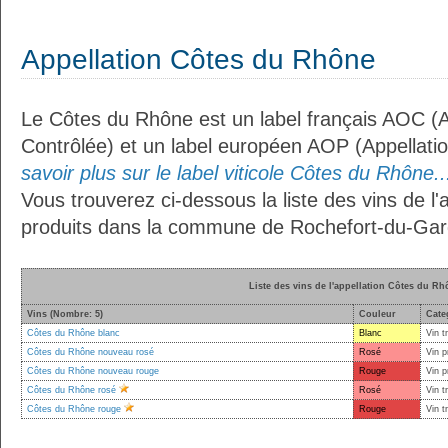
Appellation Côtes du Rhône
Le Côtes du Rhône est un label français AOC (Ap
Contrôlée) et un label européen AOP (Appellati
savoir plus sur le label viticole Côtes du Rhône..
Vous trouverez ci-dessous la liste des vins de l
produits dans la commune de Rochefort-du-Gar
Liste des vins de l'appellation Côtes du Rh
Vins (Nombre: 5)
Couleur
Cate
Côtes du Rhône blanc
Blanc
Vin t
Côtes du Rhône nouveau rosé
Rosé
Vin p
Côtes du Rhône nouveau rouge
Rouge
Vin p
Côtes du Rhône rosé
Rosé
Vin t
Côtes du Rhône rouge
Rouge
Vin t