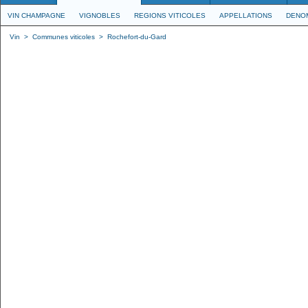
VIN CHAMPAGNE
VIGNOBLES
REGIONS VITICOLES
APPELLATIONS
DENO
Vin
>
Communes viticoles
>
Rochefort-du-Gard