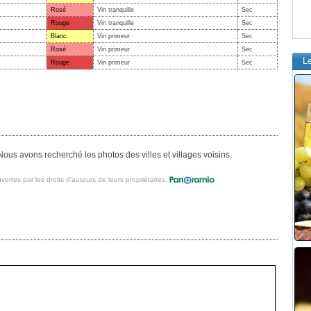
Rosé
Vin tranquille
Sec
Rouge
Vin tranquille
Sec
Blanc
Vin primeur
Sec
Rosé
Vin primeur
Sec
L
Rouge
Vin primeur
Sec
ous avons recherché les photos des villes et villages voisins.
vertes par les droits d'auteurs de leurs propriétaires.