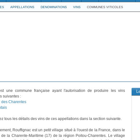
LES
APPELLATIONS
DENOMINATIONS
VINS
COMMUNES VITICOLES
st une commune française ayant l'autorisation de produire les vins
L
s suivantes :
 des Charentes
tais
z tous les détails des vins de ces appellations dans la section suivante.
ement, Rouffignac est un petit village situé à l'ouest de la France, dans le
de la Charente-Maritime (17) de la région Poitou-Charentes. Le village