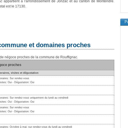
ac appartient à l'arrondissement de Jonzac et au canton de Montendre.
tal est le 17130.
Pu
a commune et domaines proches
ns de négoce proches de la commune de Rouffignac.
égoce proches
oraires, visites et dégustation
oraires: Sur rendez-vous
isites: Oui - Dégustation: Oui
oraires: Sur rendez-vous uniquement du lundi au vendredi
isites: Oui - Dégustation: Oui
oraires: Sur rendez-vous
isites: Oui - Dégustation: Oui
oraires: Octobre à mai: sur rendez-vous du lundi au vendredi