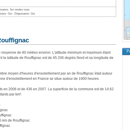
oraires: Sur rendez-vous
isites: Oui - Dégustation: Oui
Rouffignac
Pu
 moyenne de 80 mètres environ. L'altitude minimum et maximum étant
la latitude de Rouffignac est de 45.336 degrés Nord et sa longitude de
bre moyen d'heures d'ensoleillement par an de Rouffignac était autour
ne d'ensoleillement en France se situe autour de 1900 heures.
nts en 2006 et de 436 en 2007. La superficie de la commune est de 14.62
itants par km².
:
ignac
ffignac
5 km de Rouffignac
fignac