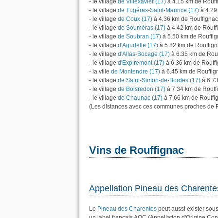
- le village
de Villexavier (17)
à 4.15 km de Rouff
- le village
de Tugéras-Saint-Maurice (17)
à 4.29
- le village
de Coux (17)
à 4.36 km de Rouffignac
- le village
de Souméras (17)
à 4.42 km de Rouff
- le village
de Soubran (17)
à 5.50 km de Rouffi
- le village
d'Agudelle (17)
à 5.82 km de Rouffig
- le village
d'Allas-Bocage (17)
à 6.35 km de Rou
- le village
d'Expiremont (17)
à 6.36 km de Rouff
- la ville
de Montendre (17)
à 6.45 km de Rouffig
- le village
de Saint-Simon-de-Bordes (17)
à 6.73
- le village
de Boisredon (17)
à 7.34 km de Rouff
- le village
de Chaunac (17)
à 7.66 km de Rouffi
(Les distances avec ces communes proches de R
Vins de Rouffignac
Appellation Pineau des Charente
Le
Pineau des Charentes
peut aussi exister sous 
un label français AOC (Appellation d'Origine Con