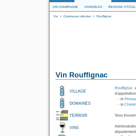
VIN CHAMPAGNE
VIGNOBLES
REGIONS VITICO
Vin
>
Communes viticoles
>
Rouffignac
Vin Rouffignac
Rouffignac
e
VILLAGE
d'appellation
- le
Pineau
DOMAINES
- le
Charen
TERROIR
Vous trouvere
Administrativ
VINS
département 