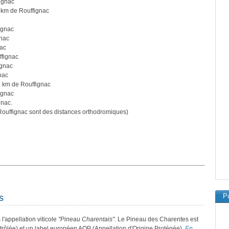
ignac
 km de Rouffignac
ignac
gnac
nac
ffignac
ignac
nac
 km de Rouffignac
ignac
gnac.
ouffignac sont des distances orthodromiques)
Pu
s
l'appellation viticole
"Pineau Charentais".
Le Pineau des Charentes est
trôlée) et un label européen AOP (Appellation d'Origine Protégée).
En