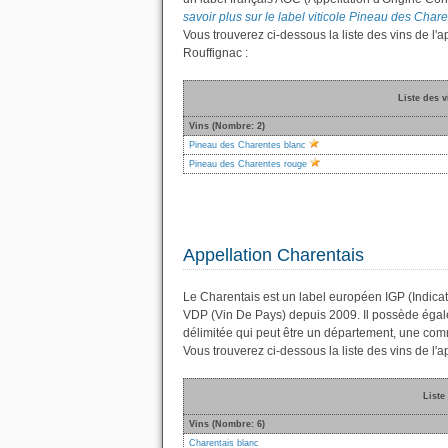
savoir plus sur le label viticole Pineau des Chare
Vous trouverez ci-dessous la liste des vins de 
Rouffignac :
Liste des 
Vins (Nombre: 2)
Pineau des Charentes blanc
Pineau des Charentes rouge
Appellation Charentais
Le Charentais est un label européen IGP (Indicat
VDP (Vin De Pays) depuis 2009. Il possède éga
délimitée qui peut être un département, une co
Vous trouverez ci-dessous la liste des vins de l
Liste
Vins (Nombre: 6)
Charentais blanc