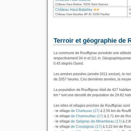
Château Haut-Madrac 33250 Saint-Sauveur
Château Haut-Batailley
H
V
Château Haut-Batailley BP 82 33250 Pauillac
Terroir et géographie de 
La commune de Rouffignac possède une altitude
respectivement 34 m et 111 m. Géographiquement 
0.45 degrés Ouest.
Les années passées (année 2011 exclue), le nom
de 2057 heures. Ces dernières années, la moyen
La population de Rouffignac était de 427 habita
km ² soit une densité de population de 29.82 hab
Les villes et villages proches de Rouffignac sont 
- le village
de Chartuzac (17)
à 2.55 km de Rouff
- le village
de Chamouillac (17)
à 2.71 km de Rou
- le village
de Salignac-de-Mirambeau (17)
à 2.8
- le village
de Courpignac (17)
à 3.22 km de Rouf