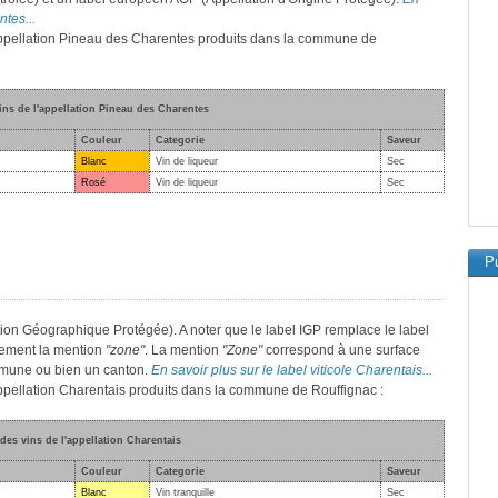
ntes...
l'appellation Pineau des Charentes produits dans la commune de
vins de l'appellation Pineau des Charentes
Couleur
Categorie
Saveur
Blanc
Vin de liqueur
Sec
Rosé
Vin de liqueur
Sec
Pu
ion Géographique Protégée). A noter que le label IGP remplace le label
lement la mention
"zone"
. La mention
"Zone"
correspond à une surface
mmune ou bien un canton.
En savoir plus sur le label viticole Charentais...
'appellation Charentais produits dans la commune de Rouffignac :
 des vins de l'appellation Charentais
Couleur
Categorie
Saveur
Blanc
Vin tranquille
Sec