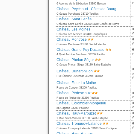
V
6 Avenue de la Libération 33390 Berson
Château Peychaud - Côtes de Bourg
Château Peychaud 33710 Teuillac
Château Saint Genès
Château Saint Genès 33390 Saint-Genès-de-Blaye
Château Les Moines
H
V
Château Les Moines 33340 Couquèques
Château Montrose
H
V
Château Montrose 33180 Saint-Estèphe
Château Grand-Puy Ducasse
H
V
4 Quai Antoine Ferchaud 33250 Pauillac
Château Phélan Ségur
Château Phélan Ségur 33180 Saint-Estèphe
H
Château Duhart-Milon
a
Rue Étienne Dieuzede 33250 Pauillac
V
Château Fleur La Mothe
Route du Canyon 33250 Pauillac
Château Pédesclaux
H
V
Route de l'industrie 33250 Pauillac
Château Colombier-Monpelou
H
V
86 Cagnon 33250 Pauillac
Château Haut-Marbuzet
H
V
1 Rue Saint-Vincent 33180 Saint-Estèphe
Château Tronquoy-Lalande
H
V
Château Tronquoy-Lalande 33180 Saint-Estèphe
Château Haut-Madrac