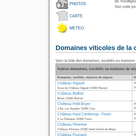
de Rouffign
PHOTOS
Son code pos
CARTE
METEO
Domaines viticoles de l
Voici la liste des domaines, sociétés ou maiso
Autres domaines, sociétés ou maisons de n
Domaines, sociétés, maisons de négoce
H
Château Gigault
H
V
Scea du Château Gigault 33390 Mazion
Château Baffort
Benet 33390 Mazion
Château Petit Boyer
H
V
2 Bis Les Naudes 33390 Cars
Château Haut Canteloup - Fours
H
V
8 La Palanque 33390 Fours
Château Pérenne
Château Pérenne 33390 Saint-Genès-de-Blaye
Château Puynard
H