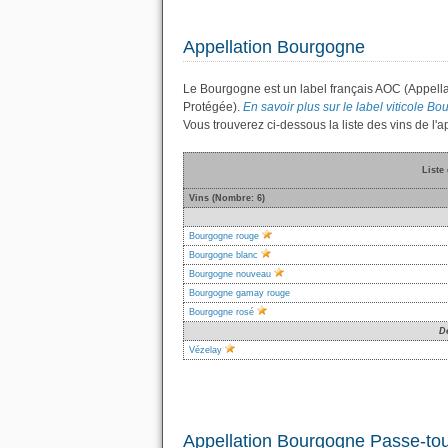
Appellation Bourgogne
Le Bourgogne est un label français AOC (Appella
Protégée).
En savoir plus sur le label viticole Bo
Vous trouverez ci-dessous la liste des vins de l
Liste
Vins (Nombre: 6)
Bourgogne rouge
Bourgogne blanc
Bourgogne nouveau
Bourgogne gamay rouge
Bourgogne rosé
D
Vézelay
Appellation Bourgogne Passe-tou