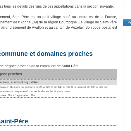
z tous les détails des vins de ces appellations dans la section suivante.
vement, Saint-Père est un petit village situé au centre est de la France,
rtement de l' Yonne (89) de la région Bourgogne. Le village de Saint-Père
Pu
 l'arrondissement de Avallon et au canton de Vézelay. Son code postal est
a commune et domaines proches
ns de négoce proches de la commune de Saint-Père.
égoce proches
oraires, visites et dégustation
oraires: Du lundi au vendredi de 8h à 12h et de 14h à 18h30, le samedi de 10h à 12h sur
endez-vous uniquement. Fermé le dimanche et jours fériés
isites: Oui - Dégustation: Oui
Saint-Père