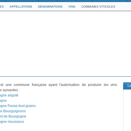
LES
APPELLATIONS
DENOMINATIONS
VINS
COMMUNES VITICOLES
st une commune française ayant l'autorisation de produire les vins
L
s suivantes :
gne aligoté
ogne
gne Passe-tout-grains
x Bourguignons
nt de Bourgogne
ogne mousseux