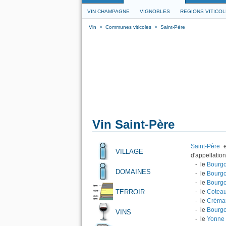
VIN CHAMPAGNE
VIGNOBLES
REGIONS VITICO
Vin
>
Communes viticoles
>
Saint-Père
Vin Saint-Père
Saint-Père
e
VILLAGE
d'appellation
- le
Bourgo
DOMAINES
- le
Bourg
- le
Bourgo
TERROIR
- le
Coteau
- le
Créma
- le
Bourg
VINS
- le
Yonne