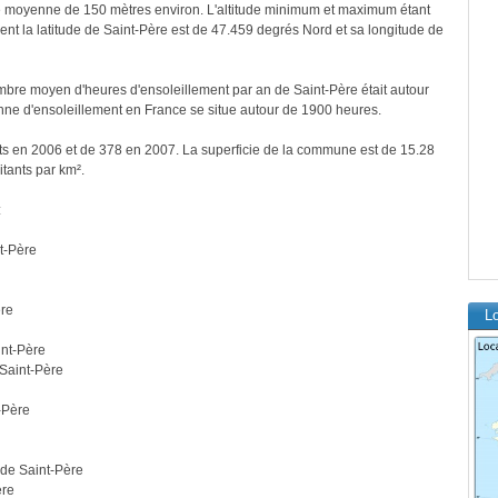
 moyenne de 150 mètres environ. L'altitude minimum et maximum étant
 la latitude de Saint-Père est de 47.459 degrés Nord et sa longitude de
bre moyen d'heures d'ensoleillement par an de Saint-Père était autour
ne d'ensoleillement en France se situe autour de 1900 heures.
nts en 2006 et de 378 en 2007. La superficie de la commune est de 15.28
itants par km².
:
t-Père
ère
Lo
int-Père
 Saint-Père
-Père
 de Saint-Père
ère