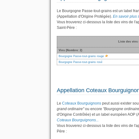
Le Bourgogne Passe-tout-grains est un label fra
(Appellation d'Origine Protégée).
En savoir plus 
Vous trouverez ci-dessous la liste des vins de 
Saint-Père :
Liste des vins
Vins (Nombre: 2)
Bourgogne Passe-tout-grains rouge
Bourgogne Passe-tout-grains rosé
Appellation Coteaux Bourguigno
Le
Coteaux Bourguignons
peut aussi exister sou
grand ordinaire"
ou encore
"Bourgogne ordinaire
d'Origine Contrôlée) et un label européen AOP (
Coteaux Bourguignons...
Vous trouverez ci-dessous la liste des vins de 
Père :