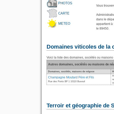
PHOTOS
Vous trouvere
CARTE
Administrati
dans le dépa
METEO
appartient à
le 89450.
Domaines viticoles de l
Voici la liste des domaines, sociétés ou maiso
Autres domaines, sociétés ou maisons de n
Domaines, sociétés, maisons de négoce
H
H
Champagne Moutard Père et Fils
r
Rue des Ponts BP 1 10110 Buxeuil
V
Terroir et géographie de 