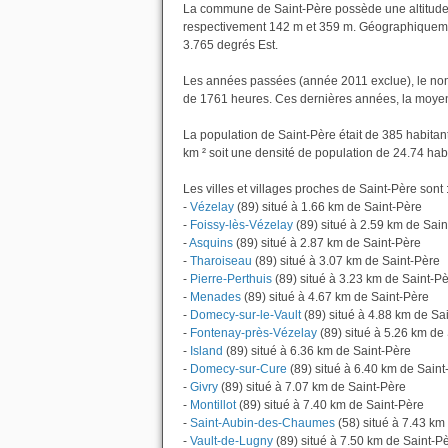
La commune de Saint-Père possède une altitude
respectivement 142 m et 359 m. Géographiquement
3.765 degrés Est.
Les années passées (année 2011 exclue), le nom
de 1761 heures. Ces dernières années, la moyen
La population de Saint-Père était de 385 habita
km ² soit une densité de population de 24.74 hab
Les villes et villages proches de Saint-Père sont 
-
Vézelay
(89) situé à 1.66 km de Saint-Père
-
Foissy-lès-Vézelay
(89) situé à 2.59 km de Sain
-
Asquins
(89) situé à 2.87 km de Saint-Père
-
Tharoiseau
(89) situé à 3.07 km de Saint-Père
-
Pierre-Perthuis
(89) situé à 3.23 km de Saint-P
-
Menades
(89) situé à 4.67 km de Saint-Père
-
Domecy-sur-le-Vault
(89) situé à 4.88 km de Sa
-
Fontenay-près-Vézelay
(89) situé à 5.26 km de
-
Island
(89) situé à 6.36 km de Saint-Père
-
Domecy-sur-Cure
(89) situé à 6.40 km de Saint
-
Givry
(89) situé à 7.07 km de Saint-Père
-
Montillot
(89) situé à 7.40 km de Saint-Père
-
Saint-Aubin-des-Chaumes
(58) situé à 7.43 km
-
Vault-de-Lugny
(89) situé à 7.50 km de Saint-P