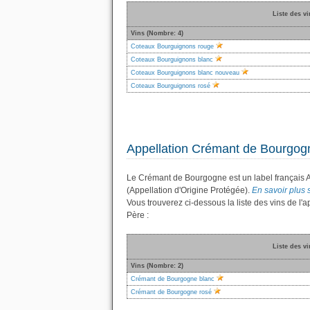
Liste des v
Vins (Nombre: 4)
Coteaux Bourguignons rouge
Coteaux Bourguignons blanc
Coteaux Bourguignons blanc nouveau
Coteaux Bourguignons rosé
Appellation Crémant de Bourgog
Le Crémant de Bourgogne est un label français 
(Appellation d'Origine Protégée).
En savoir plus 
Vous trouverez ci-dessous la liste des vins de 
Père :
Liste des v
Vins (Nombre: 2)
Crémant de Bourgogne blanc
Crémant de Bourgogne rosé