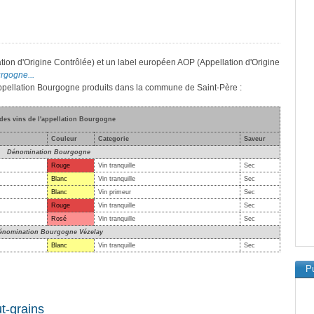
tion d'Origine Contrôlée) et un label européen AOP (Appellation d'Origine
urgogne...
'appellation Bourgogne produits dans la commune de Saint-Père :
 des vins de l'appellation Bourgogne
Couleur
Categorie
Saveur
Dénomination Bourgogne
Rouge
Vin tranquille
Sec
Blanc
Vin tranquille
Sec
Blanc
Vin primeur
Sec
Rouge
Vin tranquille
Sec
Rosé
Vin tranquille
Sec
énomination Bourgogne Vézelay
Blanc
Vin tranquille
Sec
Pu
t-grains