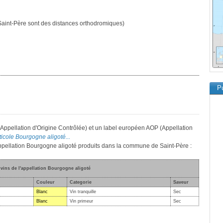
aint-Père sont des distances orthodromiques)
Pu
(Appellation d'Origine Contrôlée) et un label européen AOP (Appellation
iticole Bourgogne aligoté...
'appellation Bourgogne aligoté produits dans la commune de Saint-Père :
 vins de l'appellation Bourgogne aligoté
Couleur
Categorie
Saveur
Blanc
Vin tranquille
Sec
Blanc
Vin primeur
Sec