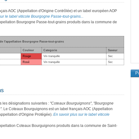
nçais AOC (Appellation d'Origine Contrôlée) et un label européen AOP
sur le label viticole Bourgogne Passe-tout-grains...
l'appellation Bourgogne Passe-tout-grains produits dans la commune de
 de l'appellation Bourgogne Passe-tout-grains
Couleur
Categorie
Saveur
Rouge
Vin tranquille
Sec
Rosé
Vin tranquille
Sec
Pu
ns
s les désignations suivantes :
"Coteaux Bourguignons"
,
"Bourgogne
"
. Le Coteaux Bourguignons est un label français AOC (Appellation
Appellation d'Origine Protégée).
En savoir plus sur le label viticole
l'appellation Coteaux Bourguignons produits dans la commune de Saint-