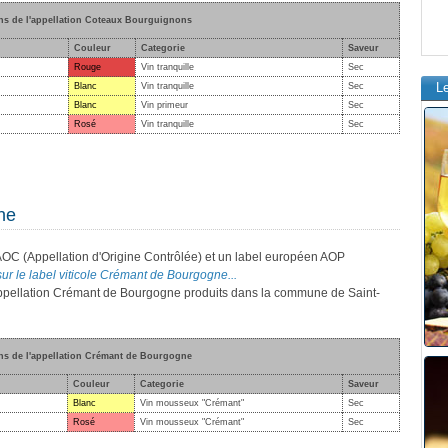
ins de l'appellation Coteaux Bourguignons
Couleur
Categorie
Saveur
Rouge
Vin tranquille
Sec
L
Blanc
Vin tranquille
Sec
Blanc
Vin primeur
Sec
Rosé
Vin tranquille
Sec
ne
AOC (Appellation d'Origine Contrôlée) et un label européen AOP
sur le label viticole Crémant de Bourgogne...
l'appellation Crémant de Bourgogne produits dans la commune de Saint-
ins de l'appellation Crémant de Bourgogne
Couleur
Categorie
Saveur
Blanc
Vin mousseux "Crémant"
Sec
Rosé
Vin mousseux "Crémant"
Sec