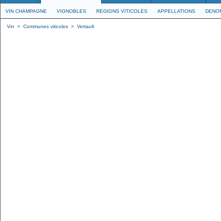
VIN CHAMPAGNE
VIGNOBLES
REGIONS VITICOLES
APPELLATIONS
DENO
Vin
>
Communes viticoles
>
Vertault