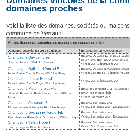
Domaines viticoles de la com
domaines proches
Voici la liste des domaines, sociétés ou maison
commune de Vertault.
Autres domaines, sociétés ou maisons de négoce proches
Domaines, sociétés, maisons de négoce
Horaires, visites et dégustation
Horaires: De 10h à 12h et de 15h à 18h, 
Champagne Guy de Forez
dimanche et mercredi. Uniquement sur r
Route de Tonnerre 10340 Les Riceys
Visites: Oui - Dégustation: Oui
Champagne Gallimard Père et Fils
Horaires: Du lundi au vendredi et le sa
Visites: Compter 5€ - Dégustation: Com
20 rue Gaston Cheq le Magny 10340 Les Riceys
Champagne Pascal Benoist
Visites: Oui - Dégustation: Oui
15 rue Gaston Cheq le Magny 10340 Les Riceys
Champagne Morel Père et Fils
Horaires: Sur rendez-vous, du lundi au 
dimanches et jours fériés
93 rue du Général de Gaulle-Riceys Haut 10340 Les
Visites: Sur rendez-vous
Riceys
Champagne Alexandre Bonnet
Horaires: Sur rendez-vous
Visites: Sur rendez-vous - Dégustation:
138 rue du Général de Gaulle 10340 Les Riceys
Champagne Dechanne Père et Fils
Horaires: Sur rendez-vous
Visites: Sur rendez-vous - Dégustation:
1 bis place des Héros de la Résistance 10340 Les Riceys
Champagne Valéry Robert
Horaires: Sur rendez-vous
Visites: Oui - Dégustation: Oui
8 rue de Bagneux 10340 Les Riceys