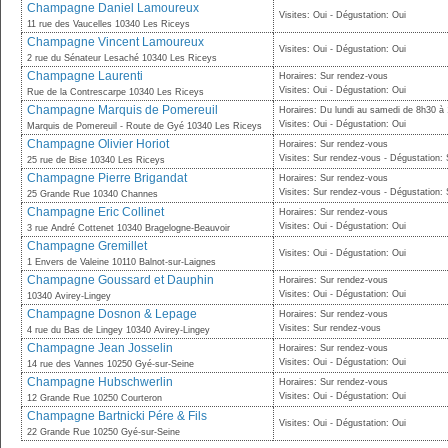
Champagne Daniel Lamoureux
Visites: Oui - Dégustation: Oui
11 rue des Vaucelles 10340 Les Riceys
Champagne Vincent Lamoureux
Visites: Oui - Dégustation: Oui
2 rue du Sénateur Lesaché 10340 Les Riceys
Champagne Laurenti
Horaires: Sur rendez-vous
Visites: Oui - Dégustation: Oui
Rue de la Contrescarpe 10340 Les Riceys
Champagne Marquis de Pomereuil
Horaires: Du lundi au samedi de 8h30 à 
Visites: Oui - Dégustation: Oui
Marquis de Pomereuil - Route de Gyé 10340 Les Riceys
Champagne Olivier Horiot
Horaires: Sur rendez-vous
Visites: Sur rendez-vous - Dégustation:
25 rue de Bise 10340 Les Riceys
Champagne Pierre Brigandat
Horaires: Sur rendez-vous
Visites: Sur rendez-vous - Dégustation:
25 Grande Rue 10340 Channes
Champagne Eric Collinet
Horaires: Sur rendez-vous
Visites: Oui - Dégustation: Oui
3 rue André Cottenet 10340 Bragelogne-Beauvoir
Champagne Gremillet
Visites: Oui - Dégustation: Oui
1 Envers de Valeine 10110 Balnot-sur-Laignes
Champagne Goussard et Dauphin
Horaires: Sur rendez-vous
Visites: Oui - Dégustation: Oui
10340 Avirey-Lingey
Champagne Dosnon & Lepage
Horaires: Sur rendez-vous
Visites: Sur rendez-vous
4 rue du Bas de Lingey 10340 Avirey-Lingey
Champagne Jean Josselin
Horaires: Sur rendez-vous
Visites: Oui - Dégustation: Oui
14 rue des Vannes 10250 Gyé-sur-Seine
Champagne Hubschwerlin
Horaires: Sur rendez-vous
Visites: Oui - Dégustation: Oui
12 Grande Rue 10250 Courteron
Champagne Bartnicki Pére & Fils
Visites: Oui - Dégustation: Oui
22 Grande Rue 10250 Gyé-sur-Seine