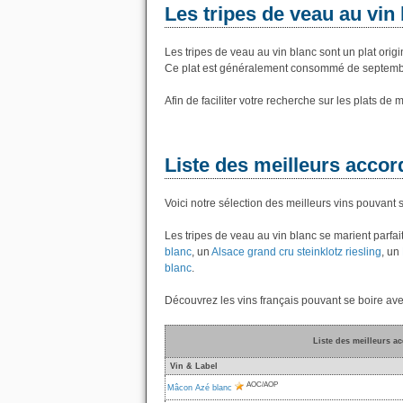
Les tripes de veau au vin
Les tripes de veau au vin blanc sont un plat orig
Ce plat est généralement consommé de septemb
Afin de faciliter votre recherche sur les plats de
Liste des meilleurs accor
Voici notre sélection des meilleurs vins pouvant 
Les tripes de veau au vin blanc se marient parf
blanc
, un
Alsace grand cru steinklotz riesling
, un
blanc
.
Découvrez les vins français pouvant se boire ave
Liste des meilleurs a
Vin & Label
AOC/AOP
Mâcon Azé blanc