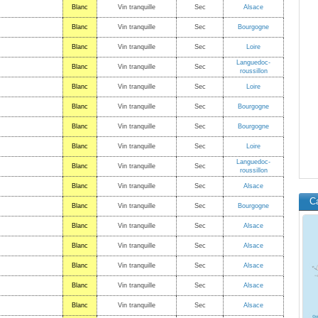
Blanc
Vin tranquille
Sec
Alsace
Blanc
Vin tranquille
Sec
Bourgogne
Blanc
Vin tranquille
Sec
Loire
Languedoc-
Blanc
Vin tranquille
Sec
roussillon
Blanc
Vin tranquille
Sec
Loire
Blanc
Vin tranquille
Sec
Bourgogne
Blanc
Vin tranquille
Sec
Bourgogne
Blanc
Vin tranquille
Sec
Loire
Languedoc-
Blanc
Vin tranquille
Sec
roussillon
Blanc
Vin tranquille
Sec
Alsace
C
Blanc
Vin tranquille
Sec
Bourgogne
Blanc
Vin tranquille
Sec
Alsace
Blanc
Vin tranquille
Sec
Alsace
Blanc
Vin tranquille
Sec
Alsace
Blanc
Vin tranquille
Sec
Alsace
Blanc
Vin tranquille
Sec
Alsace