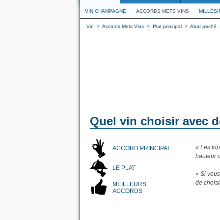
VIN CHAMPAGNE
ACCORDS METS VINS
MILLES
Vin
>
Accords Mets Vins
>
Plat principal
>
Abat poché
Quel vin choisir avec d
« Les tri
ACCORD PRINCIPAL
hauteur 
LE PLAT
« Si vous
de chois
MEILLEURS
ACCORDS