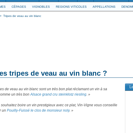
IMES
CÉPAGES
VIGNOBLES
REGIONS VITICOLES
APPELLATIONS
DENOMI
>
Tripes de veau au vin blanc
es tripes de veau au vin blanc ?
L
pes de veau au vin blanc sont un très bon plat réclamant un vin à sa
comme un très bon
Alsace grand cru steinklotz riesling
. »
 souhaitez boire un vin prestigieux avec ce plat, Vin-Vigne vous conseille
ir un
Pouilly-Fuissé le clos de monsieur noly
. »