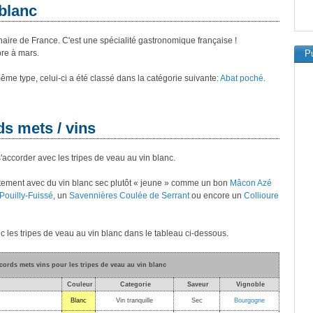
 blanc
inaire de France. C'est une spécialité gastronomique française !
re à mars.
Pu
 même type, celui-ci a été classé dans la catégorie suivante:
Abat poché
.
ds mets / vins
s'accorder avec les tripes de veau au vin blanc.
aitement avec du vin blanc sec plutôt « jeune » comme un bon
Mâcon Azé
Pouilly-Fuissé
, un
Savennières Coulée de Serrant
ou encore un
Collioure
c les tripes de veau au vin blanc dans le tableau ci-dessous.
ccords mets vins pour les tripes de veau au vin blanc
Couleur
Categorie
Saveur
Vignoble
Blanc
Vin tranquille
Sec
Bourgogne