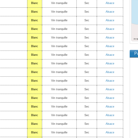
Blanc
Vin tranquille
Sec
Alsace
Blanc
Vin tranquille
Sec
Alsace
Blanc
Vin tranquille
Sec
Alsace
Blanc
Vin tranquille
Sec
Alsace
Blanc
Vin tranquille
Sec
Alsace
Blanc
Vin tranquille
Sec
Alsace
Pu
Blanc
Vin tranquille
Sec
Alsace
Blanc
Vin tranquille
Sec
Alsace
Blanc
Vin tranquille
Sec
Alsace
Blanc
Vin tranquille
Sec
Alsace
Blanc
Vin tranquille
Sec
Alsace
Blanc
Vin tranquille
Sec
Alsace
Blanc
Vin tranquille
Sec
Alsace
Blanc
Vin tranquille
Sec
Alsace
Blanc
Vin tranquille
Sec
Alsace
Blanc
Vin tranquille
Sec
Alsace