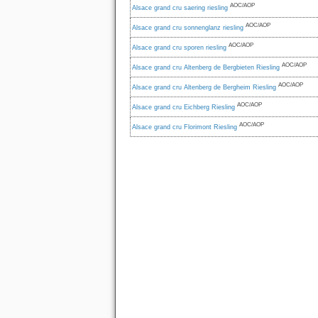
AOC/AOP
Alsace grand cru saering riesling
AOC/AOP
Alsace grand cru sonnenglanz riesling
AOC/AOP
Alsace grand cru sporen riesling
AOC/AOP
Alsace grand cru Altenberg de Bergbieten Riesling
AOC/AOP
Alsace grand cru Altenberg de Bergheim Riesling
AOC/AOP
Alsace grand cru Eichberg Riesling
AOC/AOP
Alsace grand cru Florimont Riesling