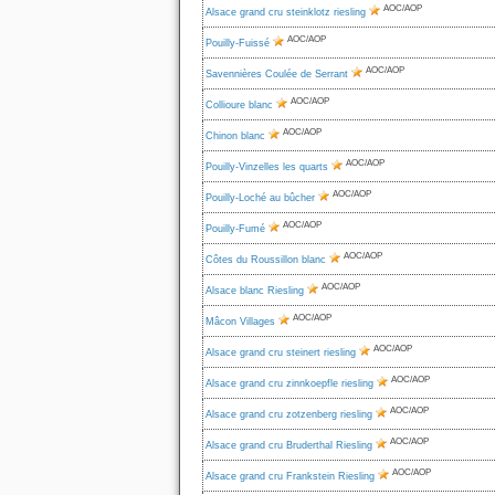
AOC/AOP
Alsace grand cru steinklotz riesling
AOC/AOP
Pouilly-Fuissé
AOC/AOP
Savennières Coulée de Serrant
AOC/AOP
Collioure blanc
AOC/AOP
Chinon blanc
AOC/AOP
Pouilly-Vinzelles les quarts
AOC/AOP
Pouilly-Loché au bûcher
AOC/AOP
Pouilly-Fumé
AOC/AOP
Côtes du Roussillon blanc
AOC/AOP
Alsace blanc Riesling
AOC/AOP
Mâcon Villages
AOC/AOP
Alsace grand cru steinert riesling
AOC/AOP
Alsace grand cru zinnkoepfle riesling
AOC/AOP
Alsace grand cru zotzenberg riesling
AOC/AOP
Alsace grand cru Bruderthal Riesling
AOC/AOP
Alsace grand cru Frankstein Riesling