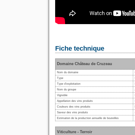
Fiche technique
Domaine Château de Cruzeau
Nom du domaine
Type
Type d'exploitation
Nom du groupe
Vignoble
Appellation des vins produits
Couleurs des vins produits
Saveur des vins produits
Estimation de la production annuelle de bouteilles
Viticulture - Terroir