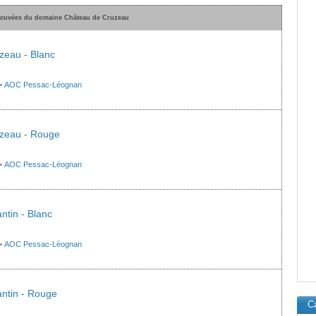
 cuvées du domaine Château de Cruzeau
zeau - Blanc
>
AOC Pessac-Léognan
zeau - Rouge
>
AOC Pessac-Léognan
tin - Blanc
>
AOC Pessac-Léognan
ntin - Rouge
Ca