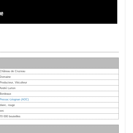
Château de Cruzeau
Domaine
Producteur, Viticulteur
André Lurton
Bordeaux
Pessac-Léognan (AOC)
blanc, rouge
sec
70 000 bouteilles