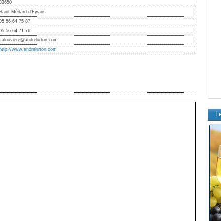
33650
Saint-Médard-d'Eyrans
05 56 64 75 87
05 56 64 71 76
Lalouviere@andrelurton.com
http://www.andrelurton.com
L