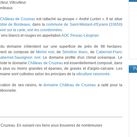
teur, Viticulteur
ordeaux
Château de Cruzeau
est rattaché au groupe
« André Lurton »
. Il se situe
noble de Bordeaux
, dans la
commune de Saint-Médard-d'Eyrans
(
33650
)
voir sur la carte
,
voir les coordonnées
.
s vins blancs et rouges en appellation
AOC Pessac-Léognan
.
du domaine s'étendent sur une superficie de près de 98 hectares.
ment se compose de
Merlot noir
, de
Sémillon blanc
, de
Cabernet-Franc
abernet-Sauvignon noir
. Le domaine profite d'un climat océanique. Le
ploite le domaine
Château de Cruzeau
est essentiellement composé, dans
s plus ou moins grandes et éparses, de graves et d'argilo-calcaire. Les
Pu
maine sont cultivées selon les principes de la
viticulture raisonnée
.
fication de ses raisins, le
domaine Château de Cruzeau
a opté pour la
itionnelle.
e Cruzeau. En suivant ces liens vous trouverez de nombreuses