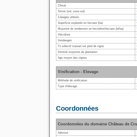
Climat
Terroir (sol, sous-sol)
Cépages utilisés
Superficie exploitée en hectare (ha)
Moyenne de rendement en hectolitre/hectare (hl/ha)
Viticulture
Vendanges
Tri sélectif manuel sur pied de vigne
Densité moyenne de plantation
Age moyen des vignes
Vinification - Elevage
Méthode de vinification
Type d'élevage
Coordonnées
Coordonnées du domaine Château de Cr
Adresse