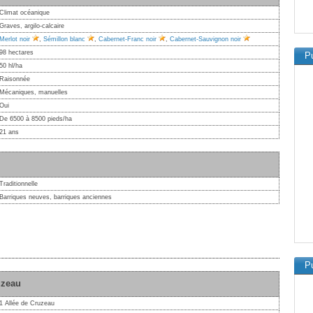
Climat océanique
Graves, argilo-calcaire
Merlot noir
,
Sémillon blanc
,
Cabernet-Franc noir
,
Cabernet-Sauvignon noir
98 hectares
Pu
50 hl/ha
Raisonnée
Mécaniques, manuelles
Oui
De 6500 à 8500 pieds/ha
21 ans
Traditionnelle
Barriques neuves, barriques anciennes
Pu
uzeau
1 Allée de Cruzeau