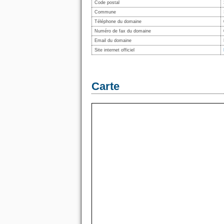
Code postal
Commune
Téléphone du domaine
Numéro de fax du domaine
Email du domaine
Site internet officiel
Carte