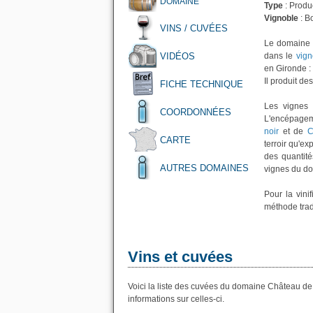
DOMAINE
Type
: Produc
Vignoble
: B
VINS / CUVÉES
Le domaine
VIDÉOS
dans le
vig
en Gironde :
Il produit de
FICHE TECHNIQUE
Les vignes 
COORDONNÉES
L'encépage
noir
et de
C
CARTE
terroir qu'ex
des quantité
AUTRES DOMAINES
vignes du do
Pour la vini
méthode trad
Vins et cuvées
Voici la liste des cuvées du domaine Château d
informations sur celles-ci.