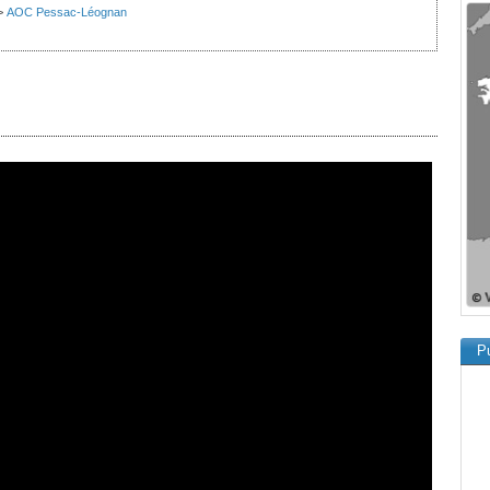
>
AOC Pessac-Léognan
Pu