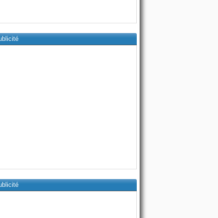
blicité
blicité