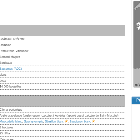
Château Latrézotte
Domaine
Producteur, Viticulteur
Bernard Magrez
Bordeaux
Sauternes (AOC)
blanc
doux
14 000 bouteilles
Pu
Climat océanique
Argile-graveleuse (argile rouge), calcaire à Astéries (appelé aussi calcaire de Saint-Macaire)
Muscadelle blanc
,
Sauvignon gris
,
Sémillon blanc
,
Sauvignon blanc
8 hectares
25 hl/ha
Raisonnée