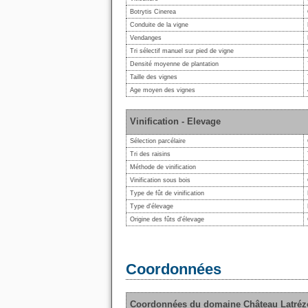
Botrytis Cinerea
Conduite de la vigne
Vendanges
Tri sélectif manuel sur pied de vigne
Densité moyenne de plantation
Taille des vignes
Age moyen des vignes
Vinification - Elevage
Sélection parcélaire
Tri des raisins
Méthode de vinification
Vinification sous bois
Type de fût de vinification
Type d'élevage
Origine des fûts d'élevage
Coordonnées
Coordonnées du domaine Château Latréz