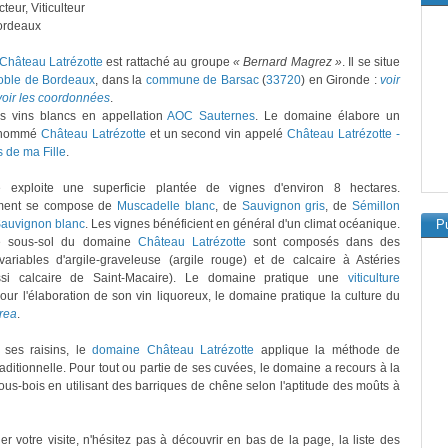
teur, Viticulteur
ordeaux
Château Latrézotte
est rattaché au groupe
« Bernard Magrez »
. Il se situe
oble de Bordeaux
, dans la
commune de Barsac
(
33720
) en Gironde :
voir
voir les coordonnées
.
es vins blancs en appellation
AOC Sauternes
. Le domaine élabore un
n nommé
Château Latrézotte
et un second vin appelé
Château Latrézotte -
 de ma Fille
.
exploite une superficie plantée de vignes d'environ 8 hectares.
ment se compose de
Muscadelle blanc
, de
Sauvignon gris
, de
Sémillon
auvignon blanc
. Les vignes bénéficient en général d'un climat océanique.
Pu
le sous-sol du domaine
Château Latrézotte
sont composés dans des
variables d'argile-graveleuse (argile rouge) et de calcaire à Astéries
ssi calcaire de Saint-Macaire). Le domaine pratique une
viticulture
Pour l'élaboration de son vin liquoreux, le domaine pratique la culture du
erea
.
r ses raisins, le
domaine Château Latrézotte
applique la méthode de
traditionnelle. Pour tout ou partie de ses cuvées, le domaine a recours à la
 sous-bois en utilisant des barriques de chêne selon l'aptitude des moûts à
er votre visite, n'hésitez pas à découvrir en bas de la page, la liste des