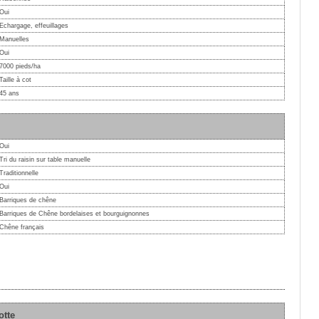
Oui
Echargage, effeuillages
Manuelles
Oui
7000 pieds/ha
Taille à cot
45 ans
Oui
Tri du raisin sur table manuelle
Traditionnelle
Oui
Barriques de chêne
Barriques de Chêne bordelaises et bourguignonnes
Chêne français
otte