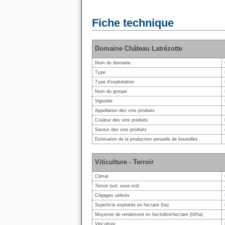
Fiche technique
Domaine Château Latrézotte
Nom du domaine
Type
Type d'exploitation
Nom du groupe
Vignoble
Appellation des vins produits
Couleur des vins produits
Saveur des vins produits
Estimation de la production annuelle de bouteilles
Viticulture - Terroir
Climat
Terroir (sol, sous-sol)
Cépages utilisés
Superficie exploitée en hectare (ha)
Moyenne de rendement en hectolitre/hectare (hl/ha)
Viticulture