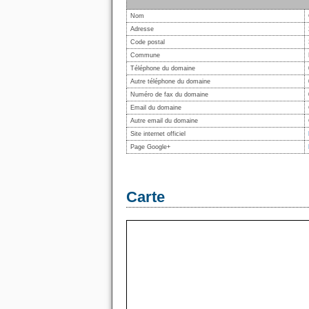
Nom
Adresse
Code postal
Commune
Téléphone du domaine
Autre téléphone du domaine
Numéro de fax du domaine
Email du domaine
Autre email du domaine
Site internet officiel
Page Google+
Carte