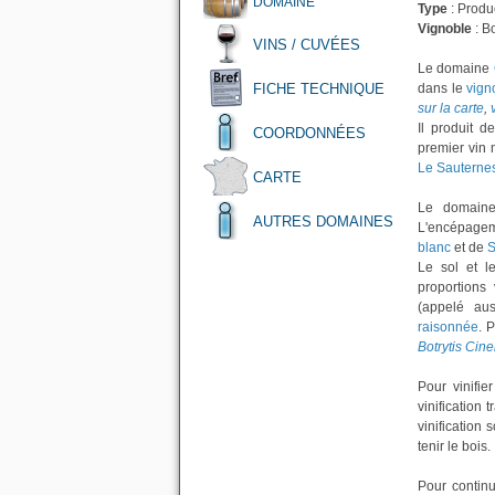
DOMAINE
Type
: Produc
Vignoble
: B
VINS / CUVÉES
Le domaine
FICHE TECHNIQUE
dans le
vign
sur la carte
,
Il produit d
COORDONNÉES
premier vi
Le Sauternes
CARTE
Le domaine 
AUTRES DOMAINES
L'encépage
blanc
et de
S
Le sol et 
proportions 
(appelé au
raisonnée
. 
Botrytis Cin
Pour vinifie
vinification 
vinification
tenir le bois.
Pour continu