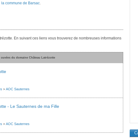
 la commune de Barsac
.
trézotte. En suivant ces liens vous trouverez de nombreuses informations
s cuvées du domaine Château Latrézotte
tte
es
>
AOC Sauternes
tte - Le Sauternes de ma Fille
es
>
AOC Sauternes
Ca