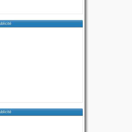
blicité
blicité