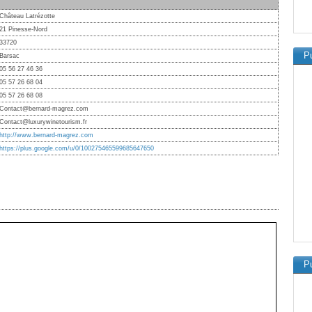
Château Latrézotte
21 Pinesse-Nord
33720
Pu
Barsac
05 56 27 46 36
05 57 26 68 04
05 57 26 68 08
Contact@bernard-magrez.com
Contact@luxurywinetourism.fr
http://www.bernard-magrez.com
https://plus.google.com/u/0/100275465599685647650
Pu