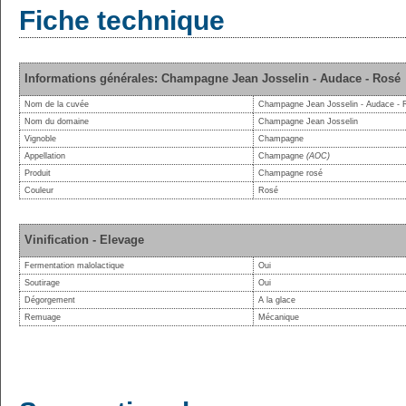
Fiche technique
Informations générales: Champagne Jean Josselin - Audace - Rosé
Nom de la cuvée
Champagne Jean Josselin - Audace - 
Nom du domaine
Champagne Jean Josselin
Vignoble
Champagne
Appellation
Champagne
(AOC)
Produit
Champagne rosé
Couleur
Rosé
Vinification - Elevage
Fermentation malolactique
Oui
Soutirage
Oui
Dégorgement
A la glace
Remuage
Mécanique