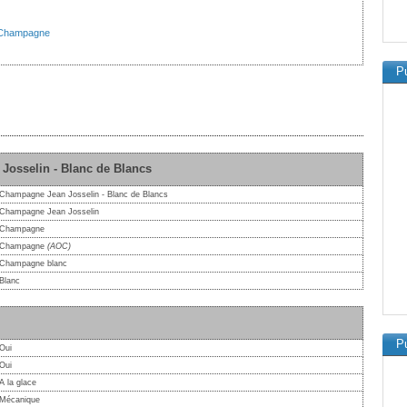
Champagne
Pu
Josselin - Blanc de Blancs
Champagne Jean Josselin - Blanc de Blancs
Champagne Jean Josselin
Champagne
Champagne
(AOC)
Champagne blanc
Blanc
Pu
Oui
Oui
A la glace
Mécanique