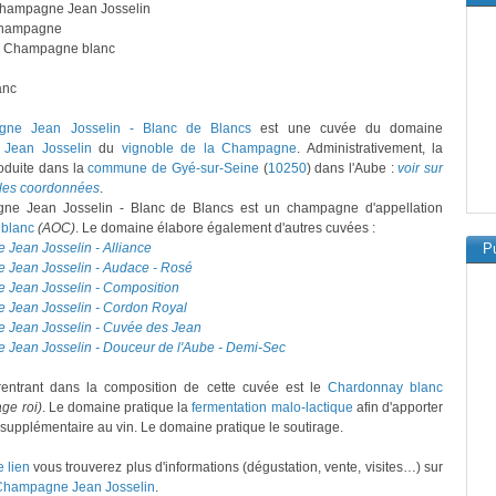
Champagne Jean Josselin
hampagne
: Champagne blanc
anc
ne Jean Josselin - Blanc de Blancs
est une cuvée du domaine
Jean Josselin
du
vignoble de la Champagne
. Administrativement, la
oduite dans la
commune de Gyé-sur-Seine
(
10250
) dans l'Aube :
voir sur
 les coordonnées
.
e Jean Josselin - Blanc de Blancs est un champagne d'appellation
blanc
(AOC)
. Le domaine élabore également d'autres cuvées :
Jean Josselin - Alliance
Pu
Jean Josselin - Audace - Rosé
Jean Josselin - Composition
Jean Josselin - Cordon Royal
Jean Josselin - Cuvée des Jean
Jean Josselin - Douceur de l'Aube - Demi-Sec
entrant dans la composition de cette cuvée est le
Chardonnay blanc
ge roi)
. Le domaine pratique la
fermentation malo-lactique
afin d'apporter
supplémentaire au vin. Le domaine pratique le soutirage.
e lien
vous trouverez plus d'informations (dégustation, vente, visites…) sur
Champagne Jean Josselin
.