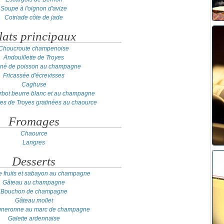
Soupe à l'oignon d'avize
Cotriade côte de jade
lats principaux
Choucroute champenoise
Andouillette de Troyes
iné de poisson au champagne
Fricassée d'écrevisses
Caghuse
turbot beurre blanc et au champagne
tes de Troyes gratinées au chaource
Fromages
Chaource
Langres
Desserts
e fruits et sabayon au champagne
Gâteau au champagne
Bouchon de champagne
Gâteau mollet
igneronne au marc de champagne
Galette ardennaise