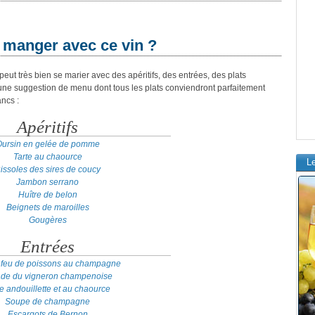
 manger avec ce vin ?
t très bien se marier avec des apéritifs, des entrées, des plats
 une suggestion de menu dont tous les plats conviendront parfaitement
ncs :
Apéritifs
ursin en gelée de pomme
Tarte au chaource
L
issoles des sires de coucy
Jambon serrano
Huître de belon
Beignets de maroilles
Gougères
Entrées
 feu de poissons au champagne
ade du vigneron champenoise
te andouillette et au chaource
Soupe de champagne
Escargots de Bernon