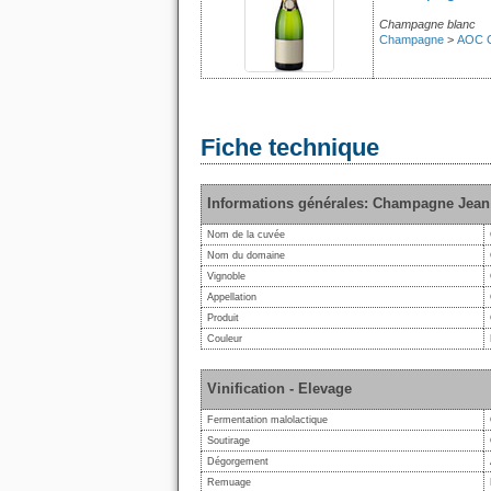
Champagne blanc
Champagne
>
AOC 
Fiche technique
Informations générales: Champagne Jean 
Nom de la cuvée
Nom du domaine
Vignoble
Appellation
Produit
Couleur
Vinification - Elevage
Fermentation malolactique
Soutirage
Dégorgement
Remuage