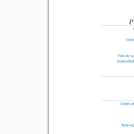
P
Grat
Filet de 
Andouillet
Gratin d
Tarte v