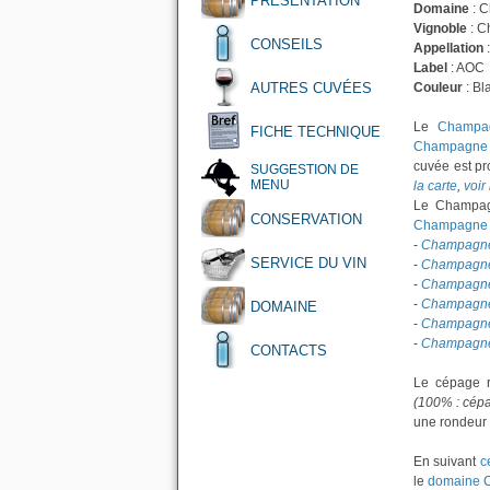
PRÉSENTATION
Domaine
: 
Vignoble
: C
CONSEILS
Appellation
Label
: AOC
AUTRES CUVÉES
Couleur
: Bl
Le
Champag
FICHE TECHNIQUE
Champagne 
cuvée est pr
SUGGESTION DE
MENU
la carte
,
voir
Le Champagn
CONSERVATION
Champagne 
-
Champagne 
SERVICE DU VIN
-
Champagne 
-
Champagne 
-
Champagne 
DOMAINE
-
Champagne 
-
Champagne 
CONTACTS
Le cépage r
(100% : cépa
une rondeur 
En suivant
c
le
domaine 