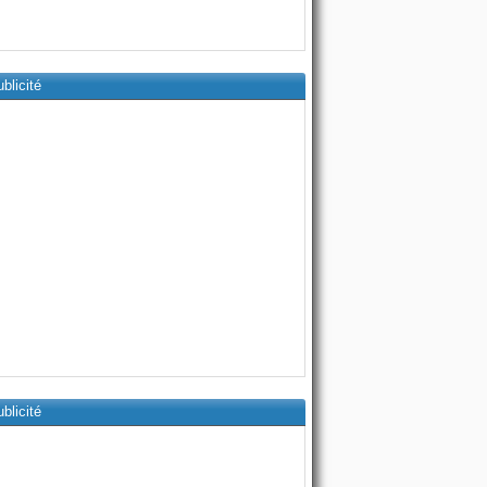
blicité
blicité