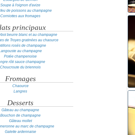
Soupe à l'oignon d'avize
 feu de poissons au champagne
Corniottes aux fromages
lats principaux
turbot beurre blanc et au champagne
tes de Troyes gratinées au chaource
tillons rosés de champagne
Langouste au champagne
Potée champenoise
ngre rôti sauce champagne
Choucroute du briennois
Fromages
Chaource
Langres
Desserts
Gâteau au champagne
Bouchon de champagne
Gâteau mollet
igneronne au marc de champagne
Galette ardennaise