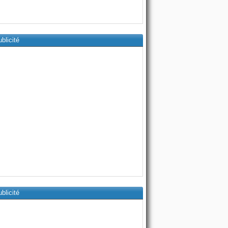
blicité
blicité