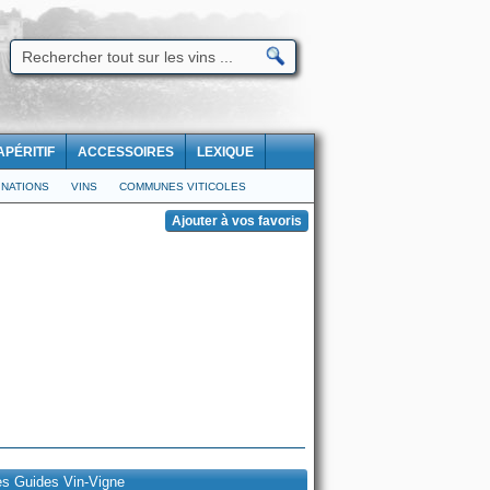
APÉRITIF
ACCESSOIRES
LEXIQUE
NATIONS
VINS
COMMUNES VITICOLES
es Guides Vin-Vigne