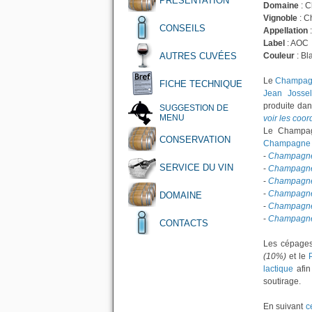
PRÉSENTATION
Domaine
: 
Vignoble
: C
CONSEILS
Appellation
Label
: AOC
AUTRES CUVÉES
Couleur
: Bl
Le
Champagn
FICHE TECHNIQUE
Jean Jossel
produite da
SUGGESTION DE
MENU
voir les coo
Le Champag
CONSERVATION
Champagne 
-
Champagne 
SERVICE DU VIN
-
Champagne 
-
Champagne 
-
Champagne 
DOMAINE
-
Champagne 
-
Champagne 
CONTACTS
Les cépages 
(10%)
et le
lactique
afin
soutirage.
En suivant
c