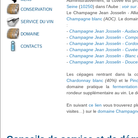
Administrativement, la cuvée est pr
Seine
(
10250
) dans l'Aube :
voir sur 
CONSERVATION
Le Champagne Jean Josselin - Alli
Champagne blanc
(AOC)
. Le domai
SERVICE DU VIN
:
-
Champagne Jean Josselin - Audac
DOMAINE
-
Champagne Jean Josselin - Compo
-
Champagne Jean Josselin - Cordo
CONTACTS
-
Champagne Jean Josselin - Cuvée
-
Champagne Jean Josselin - Blanc 
-
Champagne Jean Josselin - Douceu
Les cépages rentrant dans la co
Chardonnay blanc
(40%)
et le
Pino
domaine pratique la
fermentation
rondeur supplémentaire au vin. Le d
En suivant
ce lien
vous trouverez plu
visites…) sur le
domaine Champagne