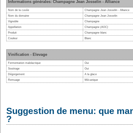
Informations générales: Champagne Jean Josselin - Alliance
Nom de la cuvée
Champagne Jean Josselin - Alliance
Nom du domaine
Champagne Jean Josselin
Vignoble
Champagne
Appellation
Champagne
(AOC)
Produit
Champagne blanc
Couleur
Blanc
Vinification - Elevage
Fermentation malolactique
Oui
Soutirage
Oui
Dégorgement
A la glace
Remuage
Mécanique
Suggestion de menu: que man
?