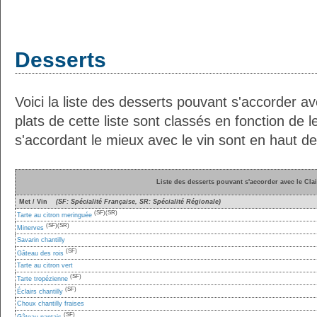
Desserts
Voici la liste des desserts pouvant s'accorder av
plats de cette liste sont classés en fonction de l
s'accordant le mieux avec le vin sont en haut de 
Liste des desserts pouvant s'accorder avec le Clai
Met / Vin
(SF: Spécialité Française, SR: Spécialité Régionale)
(SF)
(SR)
Tarte au citron meringuée
(SF)
(SR)
Minerves
Savarin chantilly
(SF)
Gâteau des rois
Tarte au citron vert
(SF)
Tarte tropézienne
(SF)
Éclairs chantilly
Choux chantilly fraises
(SF)