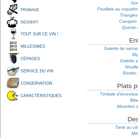
Go
Feuilleté au roquefor
FROMAGE
Triangle
Canapés 
DESSERT
Quiche 
TOUT SUR CE VIN !
En
MILLESIMES
Galette de sarra
Mig
CÉPAGES
Galette 
Nouill
SERVICE DU VIN
Risotto 
CONSERVATION
Plats p
Timbale d'écrevis
CARACTÉRISTIQUES
Bib
Alouettes 
Des
Tarte au ci
Mi