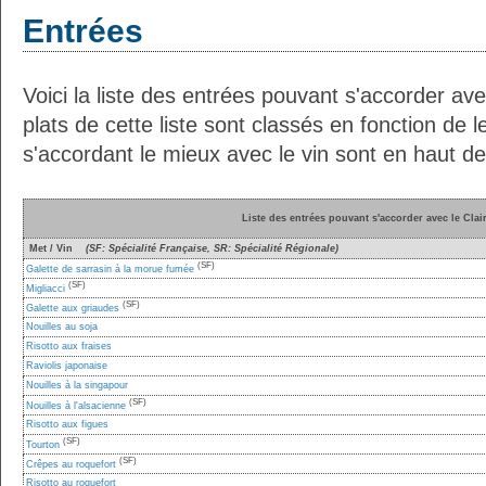
Entrées
Voici la liste des entrées pouvant s'accorder ave
plats de cette liste sont classés en fonction de l
s'accordant le mieux avec le vin sont en haut de 
Liste des entrées pouvant s'accorder avec le Clair
Met / Vin
(SF: Spécialité Française, SR: Spécialité Régionale)
(SF)
Galette de sarrasin à la morue fumée
(SF)
Migliacci
(SF)
Galette aux griaudes
Nouilles au soja
Risotto aux fraises
Raviolis japonaise
Nouilles à la singapour
(SF)
Nouilles à l'alsacienne
Risotto aux figues
(SF)
Tourton
(SF)
Crêpes au roquefort
Risotto au roquefort