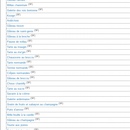
Gâteau nantais
(SF)
Millas charentais
(SF)
Galette des rois bretonne
(SF)
Kouign
Ardéchois
Gâteau tisson
(SF)
Gâteau de saint-genix
(SF)
Gâteau à la broche
(SF)
Flaune de millau
(SF)
Tarte au maugin
(SF)
Tarte au me'gin
(SF)
Chaussons au brocciu
(SF)
Tarte normande
(SF)
Terrine normande
(SF)
Crêpes normandes
(SF)
Gâteau de brocciu
(SF)
Choux chantilly
(SF)
Tarte au sucre
Savarin à la crème
(SF)
Galette ardennaise
(SF)
Gratin de fruits et sabayon au champagne
(SF)
Puits d'amour
(SF)
Mille-feuille à la vanille
(SF)
Gâteau au champagne
Tourte aux poires
(SF)