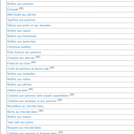
Muffins aux pommes
(SF)
Échaudé
Mille-feuille aux pêches
Suprême aux pommes
Gâteau aux poires et aux amandes
Muffins aux raisins
Muffins aux framboises
Muffins aux quetsches
Christmas pudding
Puits d'amour aux pommes
(SF)
Charlotte aux abricots
(SF)
Financier au citron
(SF)
Confit de pommes au beurre salé
Muffins aux mirabelles
Muffins aux mûres
Muffins aux pêches
(SF)
Galette pacaude
(SF)
Charlotte aux pommes reine-claude caramélisées
(SF)
Charlotte aux pruneaux et aux pommes
Merveilleux au chocolat blanc
(SF)
Bûche au chocolat blanc
Muffins aux fraises
Tarte tatin aux poires
Marquise au chocolat blanc
(SF)
Charlotte aux pommes et fromage blanc