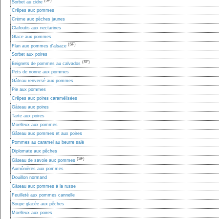
(SF)
Sorbet au cidre
Crêpes aux pommes
Crème aux pêches jaunes
Clafoutis aux nectarines
Glace aux pommes
(SF)
Flan aux pommes d'alsace
Sorbet aux poires
(SF)
Beignets de pommes au calvados
Pets de nonne aux pommes
Gâteau renversé aux pommes
Pie aux pommes
Crêpes aux poires caramélisées
Gâteau aux poires
Tarte aux poires
Moelleux aux pommes
Gâteau aux pommes et aux poires
Pommes au caramel au beurre salé
Diplomate aux pêches
(SF)
Gâteau de savoie aux pommes
Aumônières aux pommes
Douillon normand
Gâteau aux pommes à la russe
Feuilleté aux pommes cannelle
Soupe glacée aux pêches
Moelleux aux poires