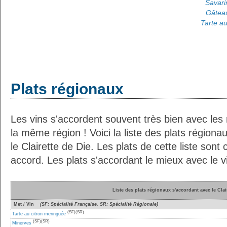
Savarin
Gâteau
Tarte au
Plats régionaux
Les vins s'accordent souvent très bien avec les 
la même région ! Voici la liste des plats région
le Clairette de Die. Les plats de cette liste sont
accord. Les plats s'accordant le mieux avec le vi
Liste des plats régionaux s'accordant avec le Clai
Met / Vin
(SF: Spécialité Française, SR: Spécialité Régionale)
(SF)
(SR)
Tarte au citron meringuée
(SF)
(SR)
Minerves