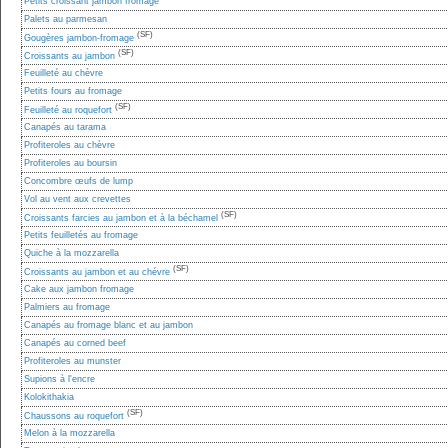
Petits croissant jambon fromage
Palets au parmesan
(SF)
Gougères jambon-fromage
(SF)
Croissants au jambon
Feuilleté au chèvre
Petits fours au fromage
(SF)
Feuilleté au roquefort
Canapés au tarama
Profiteroles au chèvre
Profiteroles au boursin
Concombre œufs de lump
Vol au vent aux crevettes
(SF)
Croissants farcies au jambon et à la béchamel
Petits feuilletés au fromage
Quiche à la mozzarella
(SF)
Croissants au jambon et au chévre
Cake aux jambon fromage
Palmiers au fromage
Canapés au fromage blanc et au jambon
Canapés au corned beef
Profiteroles au munster
Supions à l'encre
Kolokithakia
(SF)
Chaussons au roquefort
Melon à la mozzarella