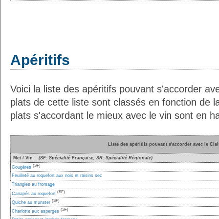
Apéritifs
Voici la liste des apéritifs pouvant s'accorder av
plats de cette liste sont classés en fonction de l
plats s'accordant le mieux avec le vin sont en ha
Liste des apéritifs pouvant s'accorder avec le Clai
Met / Vin
(SF: Spécialité Française, SR: Spécialité Régionale)
(SF)
Gougères
Feuilleté au roquefort aux noix et raisins sec
Triangles au fromage
(SF)
Canapés au roquefort
(SF)
Quiche au munster
(SF)
Charlotte aux asperges