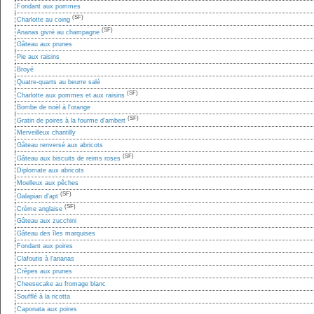
Fondant aux pommes
(SF)
Charlotte au coing
(SF)
Ananas givré au champagne
Gâteau aux prunes
Pie aux raisins
Broyé
Quatre-quarts au beurre salé
(SF)
Charlotte aux pommes et aux raisins
Bombe de noël à l'orange
(SF)
Gratin de poires à la fourme d'ambert
Merveilleux chantilly
Gâteau renversé aux abricots
(SF)
Gâteau aux biscuits de reims roses
Diplomate aux abricots
Moelleux aux pêches
(SF)
Galapian d'apt
(SF)
Crème anglaise
Gâteau aux zucchini
Gâteau des îles marquises
Fondant aux poires
Clafoutis à l'ananas
Crêpes aux prunes
Cheesecake au fromage blanc
Soufflé à la ricotta
Caponata aux poires