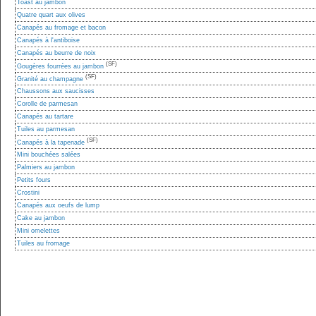
Toast au jambon
Quatre quart aux olives
Canapés au fromage et bacon
Canapés à l'antiboise
Canapés au beurre de noix
(SF)
Gougères fourrées au jambon
(SF)
Granité au champagne
Chaussons aux saucisses
Corolle de parmesan
Canapés au tartare
Tuiles au parmesan
(SF)
Canapés à la tapenade
Mini bouchées salées
Palmiers au jambon
Petits fours
Crostini
Canapés aux oeufs de lump
Cake au jambon
Mini omelettes
Tuiles au fromage