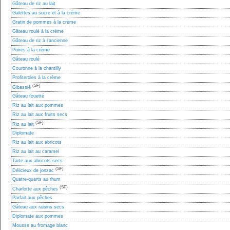
Gâteau de riz au lait
Galettes au sucre et à la crème
Gratin de pommes à la crème
Gâteau roulé à la crème
Gâteau de riz à l'ancienne
Poires à la crème
Gâteau roulé
Couronne à la chantilly
Profiteroles à la crème
(SF)
Gibassié
Gâteau fouetté
Riz au lait aux pommes
Riz au lait aux fruits secs
(SF)
Riz au lait
Diplomate
Riz au lait aux abricots
Riz au lait au caramel
Tarte aux abricots secs
(SF)
Délicieux de jonzac
Quatre-quarts au rhum
(SF)
Charlotte aux pêches
Parfait aux pêches
Gâteau aux raisins secs
Diplomate aux pommes
Mousse au fromage blanc