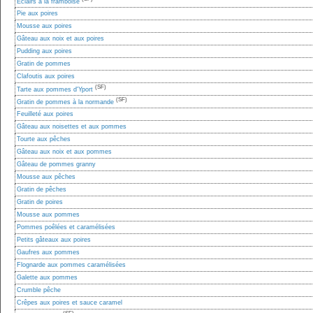
Éclairs à la framboise
Pie aux poires
Mousse aux poires
Gâteau aux noix et aux poires
Pudding aux poires
Gratin de pommes
Clafoutis aux poires
(SF)
Tarte aux pommes d'Yport
(SF)
Gratin de pommes à la normande
Feuilleté aux poires
Gâteau aux noisettes et aux pommes
Tourte aux pêches
Gâteau aux noix et aux pommes
Gâteau de pommes granny
Mousse aux pêches
Gratin de pêches
Gratin de poires
Mousse aux pommes
Pommes poêlées et caramélisées
Petits gâteaux aux poires
Gaufres aux pommes
Flognarde aux pommes caramélisées
Galette aux pommes
Crumble pêche
Crêpes aux poires et sauce caramel