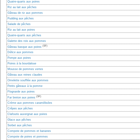
Quatre-quarts aux poires
Riz au lait aux pêches
Gâteau de riz aux pommes
Pudding aux pêches
Salade de pêches
Riz au lait aux poires
Quatre-quarts aux pêches
Galette des rois aux pommes
(SF)
Gâteau basque aux poires
Délice aux pommes
Pompe aux poires
Poires à la bourdaloue
Mousse de pommes vertes
Gâteau aux reines claudes
Omelette soufflée aux pommes
Petits gâteaux à la pomme
Flognarde aux poires
(SF)
Far breton aux poires
Crème aux pommes caramélisées
Crêpes aux pêches
Clafoutis auvergnat aux poires
Glace aux pêches
Sorbet aux pêches
Compote de pommes et bananes
Compote de poires et pommes