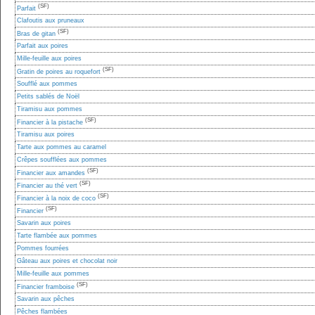
(SF)
Parfait
Clafoutis aux pruneaux
(SF)
Bras de gitan
Parfait aux poires
Mille-feuille aux poires
(SF)
Gratin de poires au roquefort
Soufflé aux pommes
Petits sablés de Noël
Tiramisu aux pommes
(SF)
Financier à la pistache
Tiramisu aux poires
Tarte aux pommes au caramel
Crêpes soufflées aux pommes
(SF)
Financier aux amandes
(SF)
Financier au thé vert
(SF)
Financier à la noix de coco
(SF)
Financier
Savarin aux poires
Tarte flambée aux pommes
Pommes fourrées
Gâteau aux poires et chocolat noir
Mille-feuille aux pommes
(SF)
Financier framboise
Savarin aux pêches
Pêches flambées