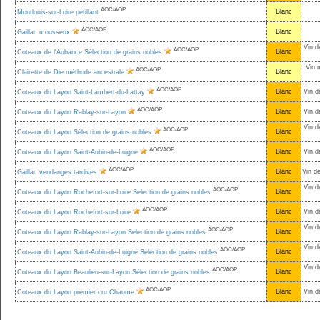
AOC/AOP
Blanc
Montlouis-sur-Loire pétillant
AOC/AOP
Blanc
Gaillac mousseux
Vin d
AOC/AOP
Blanc
Coteaux de l'Aubance Sélection de grains nobles
Vin 
AOC/AOP
Blanc
Clairette de Die méthode ancestrale
AOC/AOP
Blanc
Vin d
Coteaux du Layon Saint-Lambert-du-Lattay
AOC/AOP
Blanc
Vin d
Coteaux du Layon Rablay-sur-Layon
Vin d
AOC/AOP
Blanc
Coteaux du Layon Sélection de grains nobles
AOC/AOP
Blanc
Vin d
Coteaux du Layon Saint-Aubin-de-Luigné
AOC/AOP
Blanc
Vin d
Gaillac vendanges tardives
Vin d
AOC/AOP
Blanc
Coteaux du Layon Rochefort-sur-Loire Sélection de grains nobles
AOC/AOP
Blanc
Vin d
Coteaux du Layon Rochefort-sur-Loire
Vin d
AOC/AOP
Blanc
Coteaux du Layon Rablay-sur-Layon Sélection de grains nobles
Vin d
AOC/AOP
Blanc
Coteaux du Layon Saint-Aubin-de-Luigné Sélection de grains nobles
Vin d
AOC/AOP
Blanc
Coteaux du Layon Beaulieu-sur-Layon Sélection de grains nobles
AOC/AOP
Blanc
Vin d
Coteaux du Layon premier cru Chaume