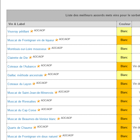
Liste des meilleurs accords mets vins pour le sorbe
Vin & Label
Couleur
AOC/AOP
Blanc
Vouvray pétillant
AOC/AOP
Blanc
Muscat de Frontignan vin de liqueur
AOC/AOP
Blanc
Montlouis-sur-Loire mousseux
AOC/AOP
Blanc
Clairette de Die
AOC/AOP
Blanc
Vin d
Coteaux de l'Aubance
AOC/AOP
Blanc
Gaillac méthode ancestrale
AOC/AOP
Blanc
Vin d
Coteaux du Layon
AOC/AOP
Blanc
Muscat de Saint-Jean-de-Minervois
AOC/AOP
Blanc
Muscat de Rivesaltes
AOC/AOP
Blanc
Muscat du Cap Corse
AOC/AOP
Blanc
Muscat de Beaumes-de-Venise blanc
AOC/AOP
Blanc
Vin d
Quarts de Chaume
AOC/AOP
Blanc
Muscat de Frontignan vin doux naturel