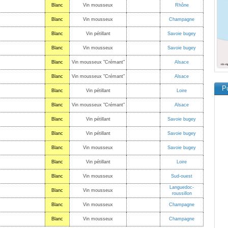
Blanc
Vin mousseux
Rhône
Blanc
Vin mousseux
Champagne
Blanc
Vin pétillant
Savoie bugey
Blanc
Vin mousseux
Savoie bugey
Blanc
Vin mousseux "Crémant"
Alsace
Blanc
Vin mousseux "Crémant"
Alsace
Pu
Blanc
Vin pétillant
Loire
Blanc
Vin mousseux "Crémant"
Alsace
Blanc
Vin pétillant
Savoie bugey
Blanc
Vin pétillant
Savoie bugey
Blanc
Vin mousseux
Savoie bugey
Blanc
Vin pétillant
Loire
Blanc
Vin mousseux
Sud-ouest
Languedoc-
Blanc
Vin mousseux
roussillon
Blanc
Vin mousseux
Champagne
Blanc
Vin mousseux
Champagne