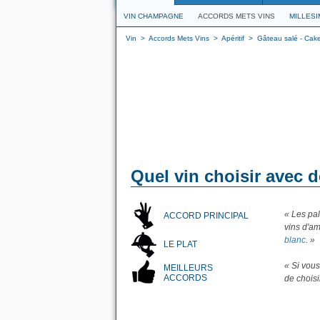
VIN CHAMPAGNE
ACCORDS METS VINS
MILLES
Vin
>
Accords Mets Vins
>
Apéritif
>
Gâteau salé - Cake 
Quel vin choisir avec 
« Les pal
ACCORD PRINCIPAL
vins d'am
blanc
. »
LE PLAT
« Si vous
MEILLEURS
ACCORDS
de chois