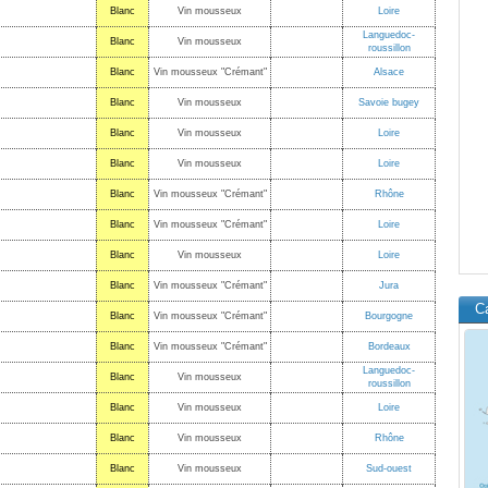
Blanc
Vin mousseux
Loire
Languedoc-
Blanc
Vin mousseux
roussillon
Blanc
Vin mousseux "Crémant"
Alsace
Blanc
Vin mousseux
Savoie bugey
Blanc
Vin mousseux
Loire
Blanc
Vin mousseux
Loire
Blanc
Vin mousseux "Crémant"
Rhône
Blanc
Vin mousseux "Crémant"
Loire
Blanc
Vin mousseux
Loire
Blanc
Vin mousseux "Crémant"
Jura
C
Blanc
Vin mousseux "Crémant"
Bourgogne
Blanc
Vin mousseux "Crémant"
Bordeaux
Languedoc-
Blanc
Vin mousseux
roussillon
Blanc
Vin mousseux
Loire
Blanc
Vin mousseux
Rhône
Blanc
Vin mousseux
Sud-ouest