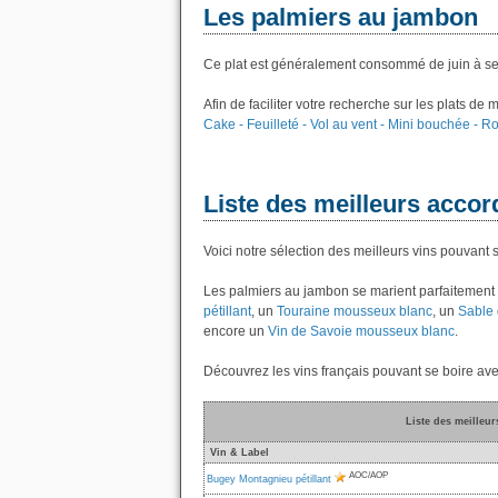
Les palmiers au jambon
Ce plat est généralement consommé de juin à s
Afin de faciliter votre recherche sur les plats de
Cake - Feuilleté - Vol au vent - Mini bouchée - R
Liste des meilleurs accor
Voici notre sélection des meilleurs vins pouvant
Les palmiers au jambon se marient parfaitement
pétillant
, un
Touraine mousseux blanc
, un
Sable
encore un
Vin de Savoie mousseux blanc
.
Découvrez les vins français pouvant se boire av
Liste des meilleu
Vin & Label
AOC/AOP
Bugey Montagnieu pétillant