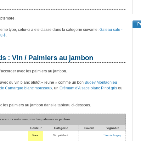
eptembre.
Pu
 même type, celui-ci a été classé dans la catégorie suivante:
Gâteau salé -
oulé
.
ds : Vin / Palmiers au jambon
 s'accorder avec les palmiers au jambon.
 avec du vin blanc plutôt « jeune » comme un bon
Bugey Montagnieu
 de Camargue blanc mousseux
, un
Crémant d'Alsace blanc Pinot gris
ou
ec les palmiers au jambon dans le tableau ci-dessous.
rs accords mets vins pour les palmiers au jambon
Couleur
Categorie
Saveur
Vignoble
Blanc
Vin pétillant
Savoie bugey