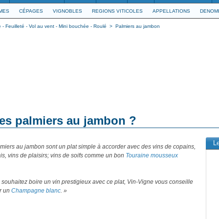
IMES
CÉPAGES
VIGNOBLES
REGIONS VITICOLES
APPELLATIONS
DENOMI
- Feuilleté - Vol au vent - Mini bouchée - Roulé
>
Palmiers au jambon
des palmiers au jambon ?
L
miers au jambon sont un plat simple à accorder avec des vins de copains,
is, vins de plaisirs; vins de soifs comme un bon
Touraine mousseux
 souhaitez boire un vin prestigieux avec ce plat, Vin-Vigne vous conseille
ir un
Champagne blanc
. »