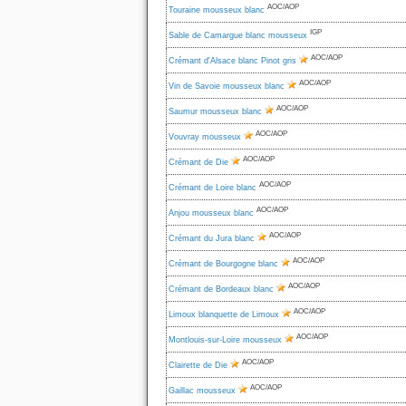
AOC/AOP
Touraine mousseux blanc
IGP
Sable de Camargue blanc mousseux
AOC/AOP
Crémant d'Alsace blanc Pinot gris
AOC/AOP
Vin de Savoie mousseux blanc
AOC/AOP
Saumur mousseux blanc
AOC/AOP
Vouvray mousseux
AOC/AOP
Crémant de Die
AOC/AOP
Crémant de Loire blanc
AOC/AOP
Anjou mousseux blanc
AOC/AOP
Crémant du Jura blanc
AOC/AOP
Crémant de Bourgogne blanc
AOC/AOP
Crémant de Bordeaux blanc
AOC/AOP
Limoux blanquette de Limoux
AOC/AOP
Montlouis-sur-Loire mousseux
AOC/AOP
Clairette de Die
AOC/AOP
Gaillac mousseux