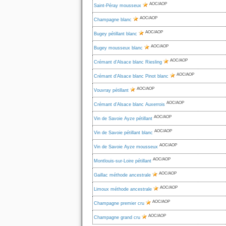
AOC/AOP
Saint-Péray mousseux
AOC/AOP
Champagne blanc
AOC/AOP
Bugey pétillant blanc
AOC/AOP
Bugey mousseux blanc
AOC/AOP
Crémant d'Alsace blanc Riesling
AOC/AOP
Crémant d'Alsace blanc Pinot blanc
AOC/AOP
Vouvray pétillant
AOC/AOP
Crémant d'Alsace blanc Auxerrois
AOC/AOP
Vin de Savoie Ayze pétillant
AOC/AOP
Vin de Savoie pétillant blanc
AOC/AOP
Vin de Savoie Ayze mousseux
AOC/AOP
Montlouis-sur-Loire pétillant
AOC/AOP
Gaillac méthode ancestrale
AOC/AOP
Limoux méthode ancestrale
AOC/AOP
Champagne premier cru
AOC/AOP
Champagne grand cru