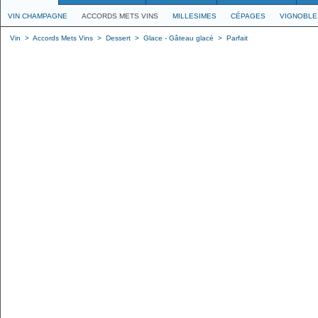
VIN CHAMPAGNE
ACCORDS METS VINS
MILLESIMES
CÉPAGES
VIGNOBLE
Vin
>
Accords Mets Vins
>
Dessert
>
Glace - Gâteau glacé
>
Parfait