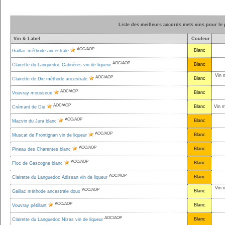
Liste des meilleurs accords mets vins pour le p
Vin & Label
Couleur
AOC/AOP
Blanc
Gaillac méthode ancestrale
AOC/AOP
Blanc
Clairette du Languedoc Cabrières vin de liqueur
Vin 
AOC/AOP
Blanc
Clairette de Die méthode ancestrale
AOC/AOP
Blanc
Vouvray mousseux
AOC/AOP
Blanc
Vin 
Crémant de Die
AOC/AOP
Blanc
Macvin du Jura blanc
AOC/AOP
Blanc
Muscat de Frontignan vin de liqueur
AOC/AOP
Blanc
Pineau des Charentes blanc
AOC/AOP
Blanc
Floc de Gascogne blanc
AOC/AOP
Blanc
Clairette du Languedoc Adissan vin de liqueur
Vin 
AOC/AOP
Blanc
Gaillac méthode ancestrale doux
AOC/AOP
Blanc
Vouvray pétillant
AOC/AOP
Blanc
Clairette du Languedoc Nizas vin de liqueur