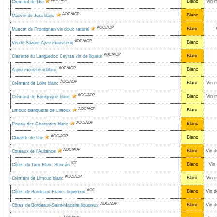
AOC/AOP
Blanc
Vin 
Crémant de Die
AOC/AOP
Blanc
Macvin du Jura blanc
AOC/AOP
Blanc
Muscat de Frontignan vin doux naturel
AOC/AOP
Blanc
Vin de Savoie Ayze mousseux
AOC/AOP
Blanc
Clairette du Languedoc Ceyras vin de liqueur
AOC/AOP
Blanc
Anjou mousseux blanc
AOC/AOP
Blanc
Vin 
Crémant de Loire blanc
AOC/AOP
Blanc
Vin 
Crémant de Bourgogne blanc
AOC/AOP
Blanc
Limoux blanquette de Limoux
AOC/AOP
Blanc
Pineau des Charentes blanc
AOC/AOP
Blanc
Clairette de Die
AOC/AOP
Blanc
Vin d
Coteaux de l'Aubance
IGP
Blanc
Vin 
Côtes du Tarn Blanc Surmûri
AOC/AOP
Blanc
Vin 
Crémant de Limoux blanc
AOC
Blanc
Vin d
Côtes de Bordeaux Francs liquoreux
AOC/AOP
Blanc
Vin d
Côtes de Bordeaux-Saint-Macaire liquoreux