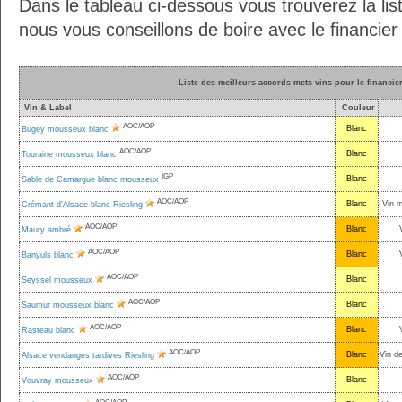
Dans le tableau ci-dessous vous trouverez la lis
nous vous conseillons de boire avec le financie
Liste des meilleurs accords mets vins pour le financi
Vin & Label
Couleur
AOC/AOP
Blanc
Bugey mousseux blanc
AOC/AOP
Blanc
Touraine mousseux blanc
IGP
Blanc
Sable de Camargue blanc mousseux
AOC/AOP
Blanc
Vin 
Crémant d'Alsace blanc Riesling
AOC/AOP
Blanc
Maury ambré
AOC/AOP
Blanc
Banyuls blanc
AOC/AOP
Blanc
Seyssel mousseux
AOC/AOP
Blanc
Saumur mousseux blanc
AOC/AOP
Blanc
Rasteau blanc
AOC/AOP
Blanc
Vin d
Alsace vendanges tardives Riesling
AOC/AOP
Blanc
Vouvray mousseux