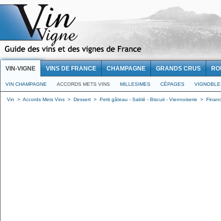
VIN-VIGNE
VINS DE FRANCE
CHAMPAGNE
GRANDS CRUS
RO
VIN CHAMPAGNE
ACCORDS METS VINS
MILLESIMES
CÉPAGES
VIGNOBLE
Vin
>
Accords Mets Vins
>
Dessert
>
Petit gâteau - Sablé - Biscuit - Viennoiserie
>
Finan