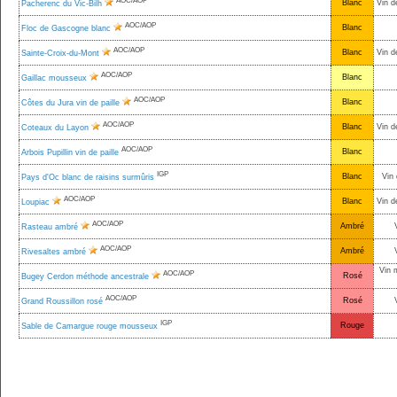
AOC/AOP
Blanc
Vin d
Pacherenc du Vic-Bilh
AOC/AOP
Blanc
Floc de Gascogne blanc
AOC/AOP
Blanc
Vin d
Sainte-Croix-du-Mont
AOC/AOP
Blanc
Gaillac mousseux
AOC/AOP
Blanc
Côtes du Jura vin de paille
AOC/AOP
Blanc
Vin d
Coteaux du Layon
AOC/AOP
Blanc
Arbois Pupillin vin de paille
IGP
Blanc
Vin 
Pays d'Oc blanc de raisins surmûris
AOC/AOP
Blanc
Vin d
Loupiac
AOC/AOP
Ambré
Rasteau ambré
AOC/AOP
Ambré
Rivesaltes ambré
Vin 
AOC/AOP
Rosé
Bugey Cerdon méthode ancestrale
AOC/AOP
Rosé
Grand Roussillon rosé
IGP
Rouge
Sable de Camargue rouge mousseux