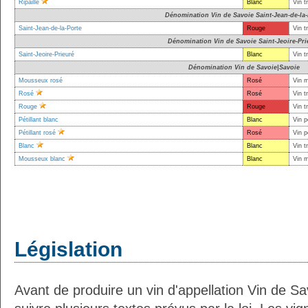
Ripaille
Blanc
Vin t
Dénomination Vin de Savoie Saint-Jean-de-la-
Saint-Jean-de-la-Porte
Rouge
Vin t
Dénomination Vin de Savoie Saint-Jeoire-Pri
Saint-Jeoire-Prieuré
Blanc
Vin t
Dénomination Vin de Savoie|Savoie
Mousseux rosé
Rosé
Vin 
Rosé
Rosé
Vin t
Rouge
Rouge
Vin t
Pétillant blanc
Blanc
Vin p
Pétillant rosé
Rosé
Vin p
Blanc
Blanc
Vin t
Mousseux blanc
Blanc
Vin 
Législation
Avant de produire un vin d'appellation Vin de Sav