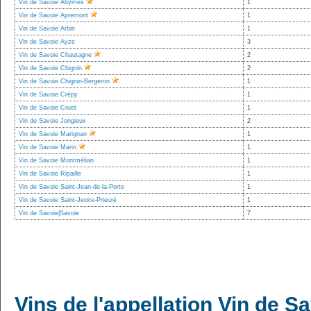
Vin de Savoie Abymes
1
Vin de Savoie Apremont
1
Vin de Savoie Arbin
1
Vin de Savoie Ayze
3
Vin de Savoie Chautagne
2
Vin de Savoie Chignin
2
Vin de Savoie Chignin-Bergeron
1
Vin de Savoie Crépy
1
Vin de Savoie Cruet
1
Vin de Savoie Jongieux
2
Vin de Savoie Marignan
1
Vin de Savoie Marin
1
Vin de Savoie Montmélian
1
Vin de Savoie Ripaille
1
Vin de Savoie Saint-Jean-de-la-Porte
1
Vin de Savoie Saint-Jeoire-Prieuré
1
Vin de Savoie|Savoie
7
Vins de l'appellation Vin de S