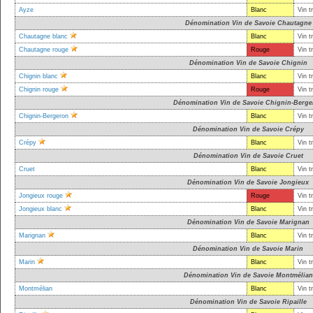
Ayze
Blanc
Vin t
Dénomination Vin de Savoie Chautagne
Chautagne blanc
Blanc
Vin t
Chautagne rouge
Rouge
Vin t
Dénomination Vin de Savoie Chignin
Chignin blanc
Blanc
Vin t
Chignin rouge
Rouge
Vin t
Dénomination Vin de Savoie Chignin-Berge
Chignin-Bergeron
Blanc
Vin t
Dénomination Vin de Savoie Crépy
Crépy
Blanc
Vin t
Dénomination Vin de Savoie Cruet
Cruet
Blanc
Vin t
Dénomination Vin de Savoie Jongieux
Jongieux rouge
Rouge
Vin t
Jongieux blanc
Blanc
Vin t
Dénomination Vin de Savoie Marignan
Marignan
Blanc
Vin t
Dénomination Vin de Savoie Marin
Marin
Blanc
Vin t
Dénomination Vin de Savoie Montmélian
Montmélian
Blanc
Vin t
Dénomination Vin de Savoie Ripaille