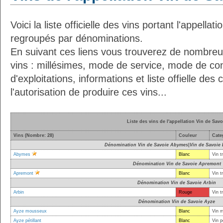
Voici la liste officielle des vins portant l'appellat
regroupés par dénominations.
En suivant ces liens vous trouverez de nombreu
vins : millésimes, mode de service, mode de co
d'exploitations, informations et liste offielle d
l'autorisation de produire ces vins...
Liste des vins de l'appellation Vin de Savo
Vins (Nombre: 28)
Couleur
Cate
Dénomination Vin de Savoie Abymes|Vin de Savoie
Abymes
Blanc
Vin t
Dénomination Vin de Savoie Apremont
Apremont
Blanc
Vin t
Dénomination Vin de Savoie Arbin
Arbin
Rouge
Vin t
Dénomination Vin de Savoie Ayze
Ayze mousseux
Blanc
Vin 
Ayze pétillant
Blanc
Vin p