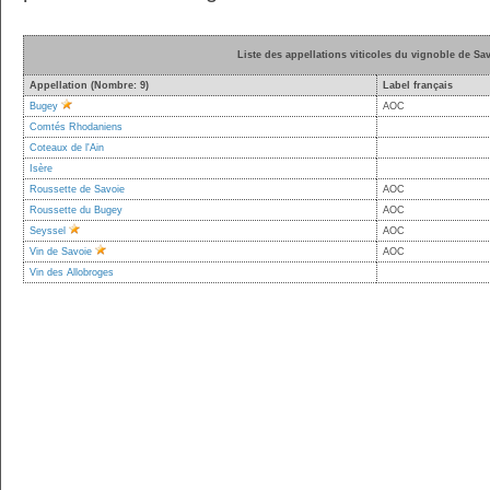
Liste des appellations viticoles du vignoble de Sa
Appellation (Nombre: 9)
Label français
Bugey
AOC
Comtés Rhodaniens
Coteaux de l'Ain
Isère
Roussette de Savoie
AOC
Roussette du Bugey
AOC
Seyssel
AOC
Vin de Savoie
AOC
Vin des Allobroges