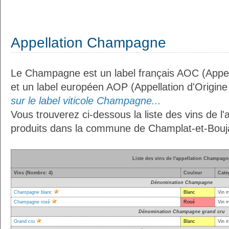
Appellation Champagne
Le Champagne est un label français AOC (Appell
et un label européen AOP (Appellation d'Origin
sur le label viticole Champagne...
Vous trouverez ci-dessous la liste des vins de 
produits dans la commune de Champlat-et-Bouja
Liste des vins de l'appellation Champagn
Vins (Nombre: 4)
Couleur
Cate
Dénomination Champagne
Champagne blanc
Blanc
Vin 
Champagne rosé
Rosé
Vin 
Dénomination Champagne grand cru
Grand cru
Blanc
Vin 