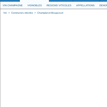
VIN CHAMPAGNE
VIGNOBLES
REGIONS VITICOLES
APPELLATIONS
DENO
Vin
>
Communes viticoles
>
Champlat-et-Boujacourt