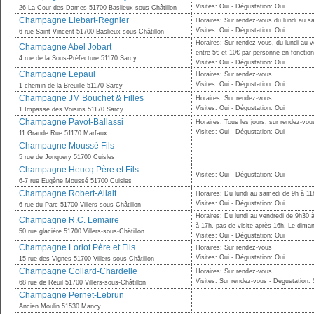
Visites: Oui - Dégustation: Oui
26 La Cour des Dames 51700 Baslieux-sous-Châtillon
Champagne Liebart-Regnier
Horaires: Sur rendez-vous du lundi au 
Visites: Oui - Dégustation: Oui
6 rue Saint-Vincent 51700 Baslieux-sous-Châtillon
Horaires: Sur rendez-vous, du lundi au 
Champagne Abel Jobart
entre 5€ et 10€ par personne en foncti
4 rue de la Sous-Préfecture 51170 Sarcy
Visites: Oui - Dégustation: Oui
Champagne Lepaul
Horaires: Sur rendez-vous
Visites: Oui - Dégustation: Oui
1 chemin de la Breuille 51170 Sarcy
Champagne JM Bouchet & Filles
Horaires: Sur rendez-vous
Visites: Oui - Dégustation: Oui
1 Impasse des Voisins 51170 Sarcy
Champagne Pavot-Ballassi
Horaires: Tous les jours, sur rendez-vou
Visites: Oui - Dégustation: Oui
11 Grande Rue 51170 Marfaux
Champagne Moussé Fils
5 rue de Jonquery 51700 Cuisles
Champagne Heucq Père et Fils
Visites: Oui - Dégustation: Oui
6-7 rue Eugène Moussé 51700 Cuisles
Champagne Robert-Allait
Horaires: Du lundi au samedi de 9h à 11
Visites: Oui - Dégustation: Oui
6 rue du Parc 51700 Villers-sous-Châtillon
Horaires: Du lundi au vendredi de 9h30 
Champagne R.C. Lemaire
à 17h, pas de visite après 16h. Le dima
50 rue glacière 51700 Villers-sous-Châtillon
Visites: Oui - Dégustation: Oui
Champagne Loriot Père et Fils
Horaires: Sur rendez-vous
Visites: Oui - Dégustation: Oui
15 rue des Vignes 51700 Villers-sous-Châtillon
Champagne Collard-Chardelle
Horaires: Sur rendez-vous
Visites: Sur rendez-vous - Dégustation:
68 rue de Reuil 51700 Villers-sous-Châtillon
Champagne Pernet-Lebrun
Ancien Moulin 51530 Mancy