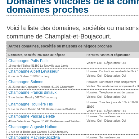
Domaines viticoles de la com
domaines proches
Voici la liste des domaines, sociétés ou maison
commune de Champlat-et-Boujacourt.
Autres domaines, sociétés ou maisons de négoce proches
Domaines, sociétés, maisons de négoce
Horaires, visites et dégustation
Champagne Patis-Paille
Visites: Oui - Dégustation: Oui
16 rue de l'Eglise 51480 La Neuville-aux-Larris
Champagne Albert Levasseur
Horaires: Du lundi au vendredi de 8h à 
Visites: Oui - Dégustation: Oui
6 rue du Sorbier 51480 Cuchery
Champagne Salmon
Horaires: Sur rendez-vous uniquement
Visites: Sur rendez-vous uniquement - 
21-23 rue du Capitaine Chesnais 51170 Chaumuzy
Champagne Francis Biniaux
Horaires: Téléphone avant de passer
Visites: Oui - Dégustation: Oui
3 rue Lucien Baudry 51170 Chaumuzy
Horaires: Tous les jours de 10h à 11h30 
Champagne Rouillère Fils
11h30
5 rue du Vieux Moulin 51700 Baslieux-sous-Châtillon
Visites: Oui - Dégustation: Oui
Champagne Pascal Delette
Horaires: Sur rendez-vous
Visites: Oui - Dégustation: Oui
48 rue Valentine- Régnier 51700 Baslieux-sous-Châtillon
Champagne Auguste Huiban
1 rue de la Barbe-aux-Cannes 51700 Jonquery
Champagne Mathieu-Gosztyla
Horaires: Sur rendez-vous