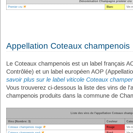
Dénomination Champagne premier cru
Premier cru
Blanc
Vin 
Appellation Coteaux champenois
Le Coteaux champenois est un label français AO
Contrôlée) et un label européen AOP (Appellati
savoir plus sur le label viticole Coteaux champen
Vous trouverez ci-dessous la liste des vins de l
champenois produits dans la commune de Champ
Liste des vins de l'appellation Coteaux cham
Vins (Nombre: 3)
Couleur
Cate
Coteaux champenois rouge
Rouge
Vin t
Coteaux champenois rosé
Rosé
Vin t