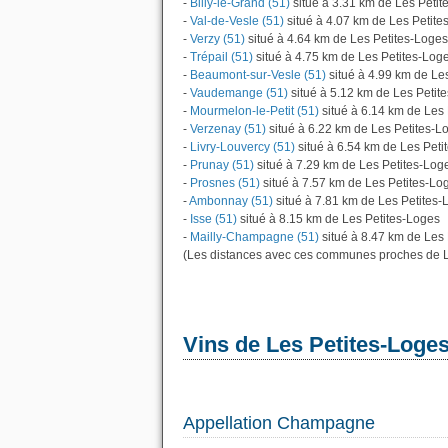
-
Billy-le-Grand (51)
situé à 3.31 km de Les Petit
-
Val-de-Vesle (51)
situé à 4.07 km de Les Petite
-
Verzy (51)
situé à 4.64 km de Les Petites-Loges
-
Trépail (51)
situé à 4.75 km de Les Petites-Log
-
Beaumont-sur-Vesle (51)
situé à 4.99 km de Le
-
Vaudemange (51)
situé à 5.12 km de Les Petit
-
Mourmelon-le-Petit (51)
situé à 6.14 km de Les
-
Verzenay (51)
situé à 6.22 km de Les Petites-L
-
Livry-Louvercy (51)
situé à 6.54 km de Les Peti
-
Prunay (51)
situé à 7.29 km de Les Petites-Log
-
Prosnes (51)
situé à 7.57 km de Les Petites-Lo
-
Ambonnay (51)
situé à 7.81 km de Les Petites-
-
Isse (51)
situé à 8.15 km de Les Petites-Loges
-
Mailly-Champagne (51)
situé à 8.47 km de Les 
(Les distances avec ces communes proches de L
Vins de Les Petites-Loge
Appellation Champagne