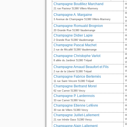
Champagne Boutillez Marchand
H
V
21 rue Pasteur 51380 Villers-Marmery
H
Champagne A. Margaine
s
3 Avenue de Champagne 51380 Villers-Marmery
V
Champagne Romuald Brognion
H
V
20 Grande Rue 51380 Vaudemange
Champagne Didier Lapie
H
V
2 Grande Rue 51380 Vaudemange
Champagne Pascal Machet
H
V
2 rue de Micaillé 51380 Vaudemange
H
Champagne Christophe Varlot
d
8 allée du Jardinot 51380 Trépail
V
Champagne Arnaud Beaufort et Fils
H
V
2 rue de la Liberté 51380 Trépail
Champagne Fabrice Bertemès
H
V
11 rue Saint Vincent 51380 Trépail
Champagne Bertrand Morel
H
V
62 rue Carnot 51380 Verzy
Champagne P. Lardennois
H
V
33 rue Carnot 51380 Verzy
Champagne Etienne Lefèvre
H
V
30 rue de Villers 51380 Verzy
Champagne Juillet-Lallement
H
V
21 rue Irénée Gass 51380 Verzy
H
Champagne Alain Lallement