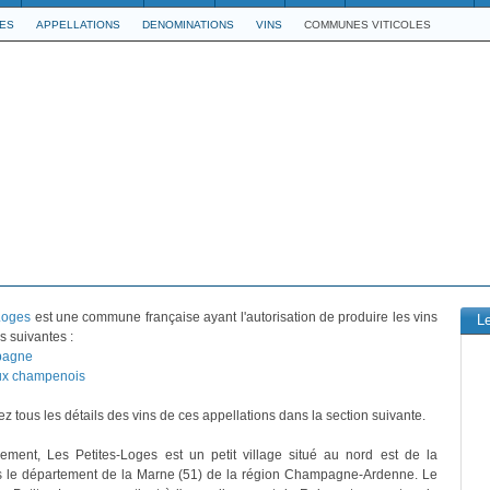
LES
APPELLATIONS
DENOMINATIONS
VINS
COMMUNES VITICOLES
Loges
est une commune française ayant l'autorisation de produire les vins
L
s suivantes :
agne
ux champenois
z tous les détails des vins de ces appellations dans la section suivante.
vement, Les Petites-Loges est un petit village situé au nord est de la
s le département de la Marne (51) de la région Champagne-Ardenne. Le