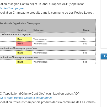
tion d'Origine Contrôlée) et un label européen AOP (Appellation
viticole Champagne...
l'appellation Champagne produits dans la commune de Les Petites-Loges :
 des vins de l'appellation Champagne
Couleur
Categorie
Saveur
Dénomination Champagne
Blanc
Vin mousseux
Sec
Rosé
Vin mousseux
Sec
nomination Champagne grand cru
Blanc
Vin mousseux
Sec
Pu
omination Champagne premier cru
Blanc
Vin mousseux
Sec
C (Appellation d'Origine Contrôlée) et un label européen AOP
sur le label viticole Coteaux champenois...
l'appellation Coteaux champenois produits dans la commune de Les Petites-