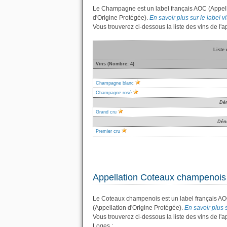
Le Champagne est un label français AOC (Appella
d'Origine Protégée).
En savoir plus sur le label 
Vous trouverez ci-dessous la liste des vins de 
Liste
Vins (Nombre: 4)
Champagne blanc
Champagne rosé
Dé
Grand cru
Dén
Premier cru
Appellation Coteaux champenois
Le Coteaux champenois est un label français AO
(Appellation d'Origine Protégée).
En savoir plus 
Vous trouverez ci-dessous la liste des vins de 
Loges :