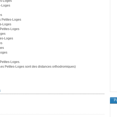
es-Loges
s-Loges
es
s Petites-Loges
es-Loges
 Petites-Loges
oges
tes-Loges
es
ges
Loges
Petites-Loges.
es Petites-Loges sont des distances orthodromiques)
s
Pu