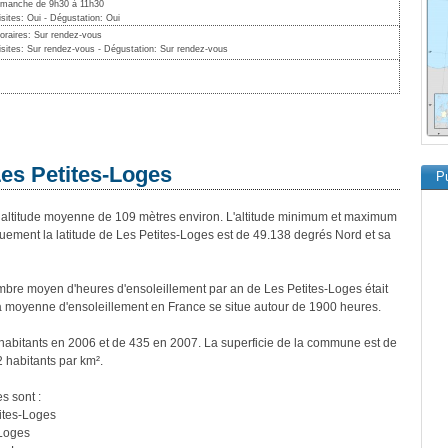
imanche de 9h30 à 11h30
isites: Oui - Dégustation: Oui
oraires: Sur rendez-vous
isites: Sur rendez-vous - Dégustation: Sur rendez-vous
Les Petites-Loges
Pu
ltitude moyenne de 109 mètres environ. L'altitude minimum et maximum
ement la latitude de Les Petites-Loges est de 49.138 degrés Nord et sa
bre moyen d'heures d'ensoleillement par an de Les Petites-Loges était
a moyenne d'ensoleillement en France se situe autour de 1900 heures.
 habitants en 2006 et de 435 en 2007. La superficie de la commune est de
2 habitants par km².
s sont :
ites-Loges
-Loges