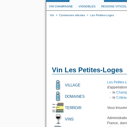
VIN CHAMPAGNE
VIGNOBLES
REGIONS VITICO
Vin
>
Communes viticoles
>
Les Petites-Loges
Vin Les Petites-Loges
Les Petites-
VILLAGE
d'appellation
- le
Champ
DOMAINES
- le
Cotea
TERROIR
Vous trouvere
Administrati
VINS
France, dan