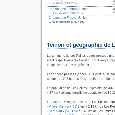
d
19 rue Carnot 51380 Verzy
V
Champagne Lepreux-Penet
H
V
18-20 rue de Villers 51380 Verzy
Champagne Fresnet-Juillet
10 rue de Beaumont 51380 Verzy
Terroir et géographie de 
La commune de Les Petites-Loges possède une a
étant respectivement 94 m et 161 m. Géographiqu
longitude de 4.226 degrés Est.
Les années passées (année 2011 exclue), le nom
autour de 1707 heures. Ces dernières années, l
La population de Les Petites-Loges était de 437
4.87 km ² soit une densité de population de 89.3
Les villes et villages proches de Les Petites-Loge
-
Villers-Marmery (51)
situé à 2.18 km de Les Pet
-
Sept-Saulx (51)
situé à 2.45 km de Les Petites