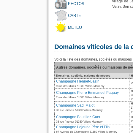
village de L
PHOTOS
Verzy. Son c
CARTE
METEO
Domaines viticoles de l
Voici la liste des domaines, sociétés ou maiso
Autres domaines, sociétés ou maisons de n
Domaines, sociétés, maisons de négoce
H
Champagne Henriet-Bazin
V
9 rue des Mises 51380 Villers-Marmery
H
Champagne Pierre Emmanuel Paquay
u
2 rue des Mises 51380 Villers-Marmery
V
H
Champagne Sadi Malot
1
35 rue Pasteur 51380 Villers-Marmery
V
Champagne Boutillez-Guer
H
V
38 rue Pasteur 51380 Villers-Marmery
Champagne Lejeune Père et Fils
H
V
67 Avenue de Champagne 51380 Villers-Marmery