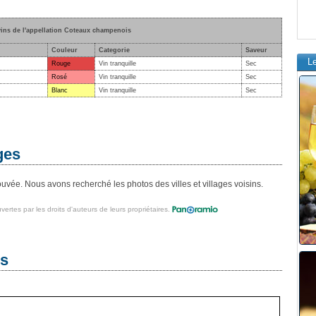
vins de l'appellation Coteaux champenois
Couleur
Categorie
Saveur
L
Rouge
Vin tranquille
Sec
Rosé
Vin tranquille
Sec
Blanc
Vin tranquille
Sec
ges
uvée. Nous avons recherché les photos des villes et villages voisins.
vertes par les droits d'auteurs de leurs propriétaires.
es