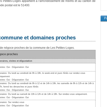
es Petites-Loges appartient à l'arrondissement de Reims et au canton de
ode postal est le 51400.
Pu
a commune et domaines proches
ns de négoce proches de la commune de Les Petites-Loges.
égoce proches
oraires, visites et dégustation
isites: Oui - Dégustation: Oui
oraires: Du lundi au vendredi de 8h à 18h, le week-end et jours fériés sur rendez-vous
niquement
isites: Oui - Dégustation: Oui
oraires: Du lundi au vendredi de 8h à 12 et de 14h à 19h, les samedis de 8h à 12h et de 14h à
7h, fermé les dimanches et jours fériés
isites: Oui - Dégustation: Oui
oraires: Du lundi au samedi de 10h à 12h et de 14h à 18h. Sur rendez-vous uniquement.
isites: Oui - Dégustation: Oui
oraires: Sur rendez-vous
isites: Oui - Dégustation: Oui