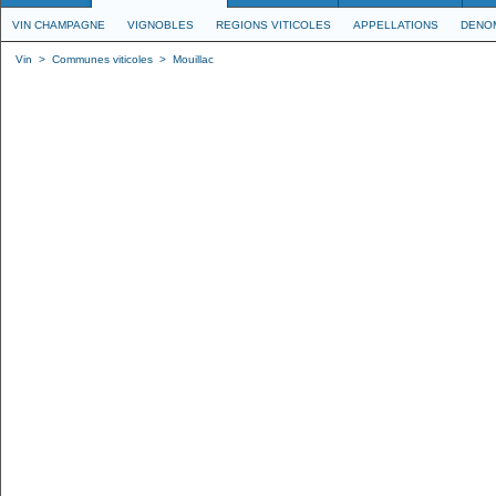
VIN CHAMPAGNE
VIGNOBLES
REGIONS VITICOLES
APPELLATIONS
DENO
Vin
>
Communes viticoles
>
Mouillac