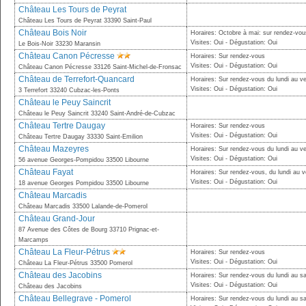
Château Les Tours de Peyrat
Château Les Tours de Peyrat 33390 Saint-Paul
Château Bois Noir
Horaires: Octobre à mai: sur rendez-vou
Visites: Oui - Dégustation: Oui
Le Bois-Noir 33230 Maransin
Château Canon Pécresse
Horaires: Sur rendez-vous
Visites: Oui - Dégustation: Oui
Château Canon Pécresse 33126 Saint-Michel-de-Fronsac
Château de Terrefort-Quancard
Horaires: Sur rendez-vous du lundi au v
Visites: Oui - Dégustation: Oui
3 Terrefort 33240 Cubzac-les-Ponts
Château le Peuy Saincrit
Château le Peuy Saincrit 33240 Saint-André-de-Cubzac
Château Tertre Daugay
Horaires: Sur rendez-vous
Visites: Oui - Dégustation: Oui
Château Tertre Daugay 33330 Saint-Emilion
Château Mazeyres
Horaires: Sur rendez-vous du lundi au v
Visites: Oui - Dégustation: Oui
56 avenue Georges-Pompidou 33500 Libourne
Château Fayat
Horaires: Sur rendez-vous, du lundi au v
Visites: Oui - Dégustation: Oui
18 avenue Georges Pompidou 33500 Libourne
Château Marcadis
Château Marcadis 33500 Lalande-de-Pomerol
Château Grand-Jour
87 Avenue des Côtes de Bourg 33710 Prignac-et-
Marcamps
Château La Fleur-Pétrus
Horaires: Sur rendez-vous
Visites: Oui - Dégustation: Oui
Château La Fleur-Pétrus 33500 Pomerol
Château des Jacobins
Horaires: Sur rendez-vous du lundi au 
Visites: Oui - Dégustation: Oui
Château des Jacobins
Château Bellegrave - Pomerol
Horaires: Sur rendez-vous du lundi au 