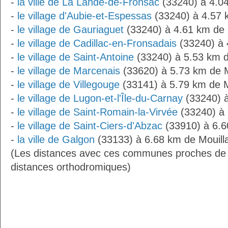
-
la ville de La Lande-de-Fronsac
(33240) à 4.04
-
le village d'Aubie-et-Espessas
(33240) à 4.57 
-
le village de Gauriaguet
(33240) à 4.61 km de 
-
le village de Cadillac-en-Fronsadais
(33240) à 
-
le village de Saint-Antoine
(33240) à 5.53 km d
-
le village de Marcenais
(33620) à 5.73 km de M
-
le village de Villegouge
(33141) à 5.79 km de M
-
le village de Lugon-et-l'Île-du-Carnay
(33240) à
-
le village de Saint-Romain-la-Virvée
(33240) à 
-
le village de Saint-Ciers-d'Abzac
(33910) à 6.6
-
la ville de Galgon
(33133) à 6.68 km de Mouill
(Les distances avec ces communes proches de 
distances orthodromiques)