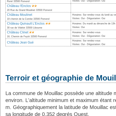
Visites: Oui - Dégustation: Oui
René 33500 Pomerol
Château l'Enclos
20 Rue du Grand Moulinet 33500 Pomerol
Château Moulinet
Horaires: Sur rendez-vous du lundi au v
Visites: Oui - Dégustation: Oui
19 chemin de la Combe 33500 Pomerol
Château Quinault L'Enclos
Horaires: Du mardi au dimanche de 13h
Visites: Oui
30 rue de Videlot 33500 Libourne
Château Clinet
Horaires: Sur rendez-vous
Visites: Oui - Dégustation: Oui
16, Chemin de Feytit 33500 Pomerol
Horaires: Sur rendez-vous
Château Jean Gué
Visites: Oui - Dégustation: Oui
Terroir et géographie de Mouil
La commune de Mouillac possède une altitude
environ. L'altitude minimum et maximum étant 
m. Géographiquement la latitude de Mouillac es
sa longitude de 0.352 degrés Ouest.