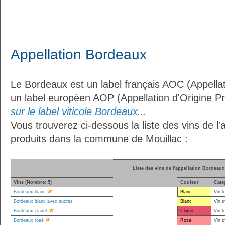
Appellation Bordeaux
Le Bordeaux est un label français AOC (Appellat
un label européen AOP (Appellation d'Origine P
sur le label viticole Bordeaux...
Vous trouverez ci-dessous la liste des vins de l
produits dans la commune de Mouillac :
Liste des vins de l'appellation Bordeaux
Vins (Nombre: 5)
Couleur
Cate
Bordeaux blanc
Blanc
Vin t
Bordeaux blanc avec sucres
Blanc
Vin t
Bordeaux clairet
Clairet
Vin t
Bordeaux rosé
Rosé
Vin t