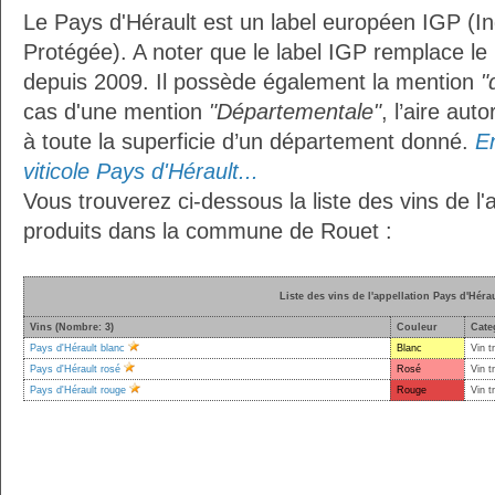
Le Pays d'Hérault est un label européen IGP (I
Protégée). A noter que le label IGP remplace le
depuis 2009. Il possède également la mention
"
cas d'une mention
"Départementale"
, l’aire aut
à toute la superficie d’un département donné.
En
viticole Pays d'Hérault...
Vous trouverez ci-dessous la liste des vins de l'
produits dans la commune de Rouet :
Liste des vins de l'appellation Pays d'Héra
Vins (Nombre: 3)
Couleur
Cate
Pays d'Hérault blanc
Blanc
Vin t
Pays d'Hérault rosé
Rosé
Vin t
Pays d'Hérault rouge
Rouge
Vin t