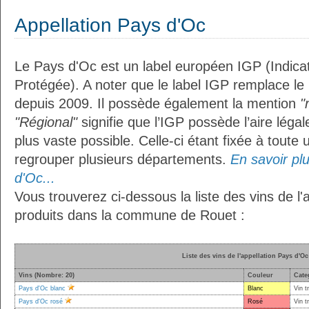
Appellation Pays d'Oc
Le Pays d'Oc est un label européen IGP (Indic
Protégée). A noter que le label IGP remplace le
depuis 2009. Il possède également la mention
"
"Régional"
signifie que l’IGP possède l’aire légal
plus vaste possible. Celle-ci étant fixée à toute
regrouper plusieurs départements.
En savoir plu
d'Oc...
Vous trouverez ci-dessous la liste des vins de l'
produits dans la commune de Rouet :
Liste des vins de l'appellation Pays d'Oc
Vins (Nombre: 20)
Couleur
Cate
Pays d'Oc blanc
Blanc
Vin t
Pays d'Oc rosé
Rosé
Vin t