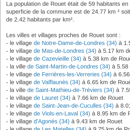
La population de Rouet était de 59 habitants en
superficie de la commune est de 24.77 km ² soit
de 2.42 habitants par km².
Les villes et villages proches de Rouet sont :
- le village
de Notre-Dame-de-Londres (34)
à 1.
- le village
de Mas-de-Londres (34)
à 5.17 km d
- le village
de Cazevieille (34)
à 5.38 km de Rou
- la ville
de Saint-Martin-de-Londres (34)
à 5.58
- le village
de Ferrières-les-Verreries (34)
à 6.56
- le village
de Valflaunès (34)
à 6.65 km de Rou
- la ville
de Saint-Mathieu-de-Tréviers (34)
à 7.5
- le village
de Lauret (34)
à 7.66 km de Rouet
- le village
de Saint-Jean-de-Cuculles (34)
à 8.0
- le village
de Viols-en-Laval (34)
à 8.95 km de 
- le village
d'Agonès (34)
à 9.43 km de Rouet
- le village
de Les Matelles (34)
à 9.75 km de R