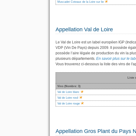
Muscadet Coteaux de la Loire sur lie
Appellation Val de Loire
Le Val de Loire est un label européen IGP (Indic
VDP (Vin De Pays) depuis 2009. Il possède éga
possède l’aire légale de production du vin la plu
plusieurs départements.
En savoir plus sur le labe
Vous trouverez ci-dessous la liste des vins de l
Liste 
Vins (Nombre: 3)
Val de Loire blanc
Val de Loire rosé
Val de Loire rouge
Appellation Gros Plant du Pays 