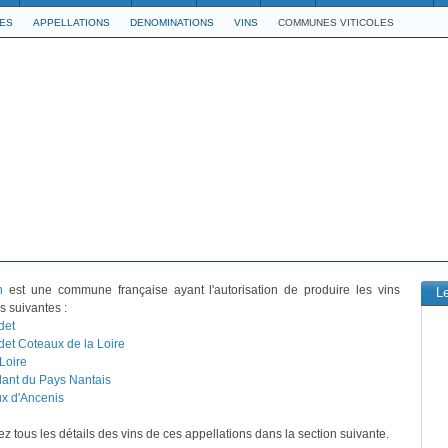
LES
APPELLATIONS
DENOMINATIONS
VINS
COMMUNES VITICOLES
n
est une commune française ayant l'autorisation de produire les vins
L
s suivantes :
det
et Coteaux de la Loire
Loire
lant du Pays Nantais
x d'Ancenis
z tous les détails des vins de ces appellations dans la section suivante.