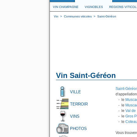
VIN CHAMPAGNE
VIGNOBLES
REGIONS VITICO
Vin
>
Communes viticoles
>
Saint-Géréon
Vin Saint-Géréon
Saint-Géréo
VILLE
d'appellation
- le
Musca
TERROIR
- le
Muscad
- le
Val de 
VINS
- le
Gros P
- le
Coteau
PHOTOS
Vous trouvere