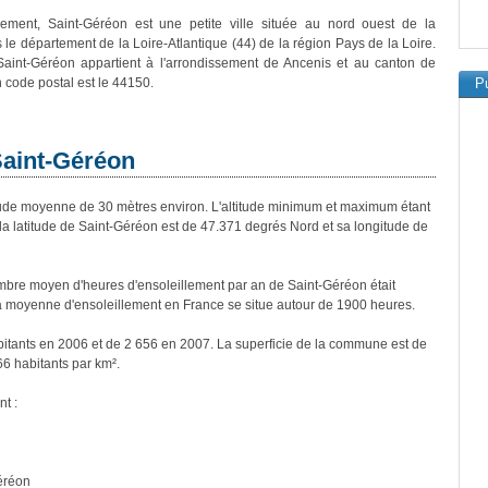
ivement, Saint-Géréon est une petite ville située au nord ouest de la
 le département de la Loire-Atlantique (44) de la région Pays de la Loire.
Saint-Géréon appartient à l'arrondissement de Ancenis et au canton de
 code postal est le 44150.
Pu
Saint-Géréon
de moyenne de 30 mètres environ. L'altitude minimum et maximum étant
 latitude de Saint-Géréon est de 47.371 degrés Nord et sa longitude de
bre moyen d'heures d'ensoleillement par an de Saint-Géréon était
a moyenne d'ensoleillement en France se situe autour de 1900 heures.
bitants en 2006 et de 2 656 en 2007. La superficie de la commune est de
66 habitants par km².
nt :
éréon