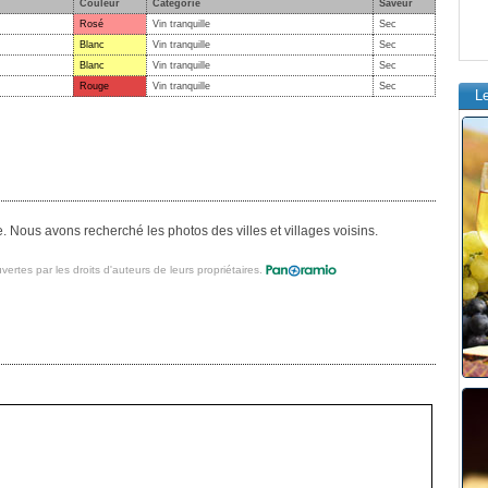
Couleur
Categorie
Saveur
Rosé
Vin tranquille
Sec
Blanc
Vin tranquille
Sec
Blanc
Vin tranquille
Sec
Rouge
Vin tranquille
Sec
L
. Nous avons recherché les photos des villes et villages voisins.
vertes par les droits d'auteurs de leurs propriétaires.