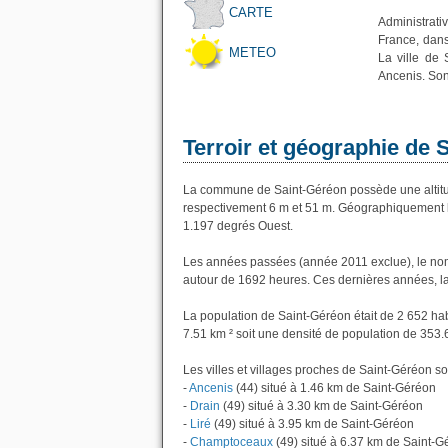
CARTE
Administrat
France, dans
METEO
La ville de 
Ancenis. Son
Terroir et géographie de 
La commune de Saint-Géréon possède une altitu
respectivement 6 m et 51 m. Géographiquement la
1.197 degrés Ouest.
Les années passées (année 2011 exclue), le nom
autour de 1692 heures. Ces dernières années, l
La population de Saint-Géréon était de 2 652 ha
7.51 km ² soit une densité de population de 353.
Les villes et villages proches de Saint-Géréon so
-
Ancenis
(44) situé à 1.46 km de Saint-Géréon
-
Drain
(49) situé à 3.30 km de Saint-Géréon
-
Liré
(49) situé à 3.95 km de Saint-Géréon
-
Champtoceaux
(49) situé à 6.37 km de Saint-G