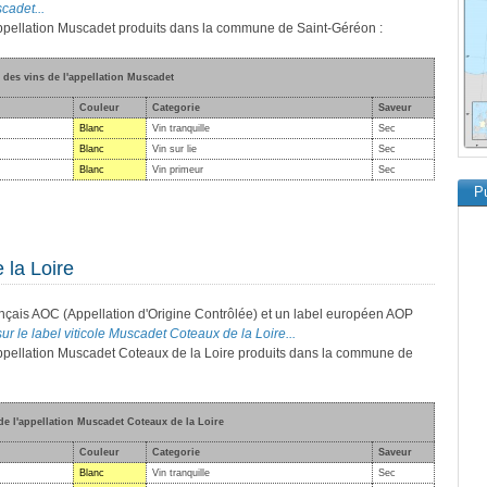
cadet...
'appellation Muscadet produits dans la commune de Saint-Géréon :
e des vins de l'appellation Muscadet
Couleur
Categorie
Saveur
Blanc
Vin tranquille
Sec
Blanc
Vin sur lie
Sec
Blanc
Vin primeur
Sec
Pu
 la Loire
ançais AOC (Appellation d'Origine Contrôlée) et un label européen AOP
ur le label viticole Muscadet Coteaux de la Loire...
'appellation Muscadet Coteaux de la Loire produits dans la commune de
 de l'appellation Muscadet Coteaux de la Loire
Couleur
Categorie
Saveur
Blanc
Vin tranquille
Sec