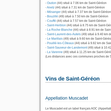
-
Oudon
(44) situé à 7.06 km de Saint-Géréon
-
Anetz
(44) situé à 7.31 km de Saint-Géréon
-
Mésanger
(44) situé à 7.37 km de Saint-Géréon
-
Bouzillé
(49) situé à 7.50 km de Saint-Géréon
-
Couffé
(44) situé à 7.57 km de Saint-Géréon
-
Saint-Herblon
(44) situé à 8.75 km de Saint-Gé
-
La Roche-Blanche
(44) situé à 8.91 km de Sai
-
Saint-Laurent-des-Autels
(49) situé à 9.40 km 
-
Le Marillais
(49) situé à 9.60 km de Saint-Géré
-
Pouillé-les-Côteaux
(44) situé à 9.82 km de Sa
-
Saint-Sauveur-de-Landemont
(49) situé à 10.
-
La Varenne
(49) situé à 11.25 km de Saint-Gér
(Les distances avec ces communes proches de S
Vins de Saint-Géréon
Appellation Muscadet
Le Muscadet est un label français AOC (Appellati