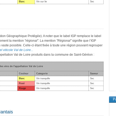
Blanc
Vin sur lie
Sec
ation Géographique Protégée). A noter que le label IGP remplace le label
lement la mention
"régional"
. La mention
"Régional"
signifie que l’IGP
s vaste possible. Celle-ci étant fixée à toute une région pouvant regrouper
l viticole Val de Loire...
'appellation Val de Loire produits dans la commune de Saint-Géréon :
des vins de l'appellation Val de Loire
Couleur
Categorie
Saveur
Blanc
Vin tranquille
Sec
Rosé
Vin tranquille
Sec
Rouge
Vin tranquille
Sec
Pu
Nantais