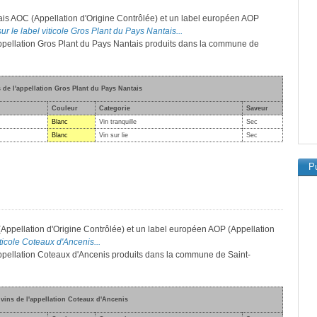
çais AOC (Appellation d'Origine Contrôlée) et un label européen AOP
ur le label viticole Gros Plant du Pays Nantais...
'appellation Gros Plant du Pays Nantais produits dans la commune de
s de l'appellation Gros Plant du Pays Nantais
Couleur
Categorie
Saveur
Blanc
Vin tranquille
Sec
Blanc
Vin sur lie
Sec
Pu
(Appellation d'Origine Contrôlée) et un label européen AOP (Appellation
iticole Coteaux d'Ancenis...
'appellation Coteaux d'Ancenis produits dans la commune de Saint-
 vins de l'appellation Coteaux d'Ancenis