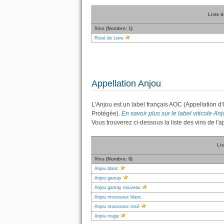
Liste d
Vins (Nombre: 1)
Rosé de Loire
Appellation Anjou
L'Anjou est un label français AOC (Appellation d
Protégée).
En savoir plus sur le label viticole Anjo
Vous trouverez ci-dessous la liste des vins de l'
Lis
Vins (Nombre: 6)
Anjou blanc
Anjou gamay
Anjou gamay nouveau
Anjou mousseux blanc
Anjou mousseux rosé
Anjou rouge