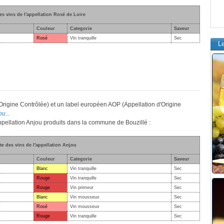
es vins de l'appellation Rosé de Loire
Couleur
Categorie
Saveur
Rosé
Vin tranquille
Sec
L
'Origine Contrôlée) et un label européen AOP (Appellation d'Origine
u...
appellation Anjou produits dans la commune de Bouzillé :
te des vins de l'appellation Anjou
Couleur
Categorie
Saveur
Blanc
Vin tranquille
Sec
Rouge
Vin tranquille
Sec
Rouge
Vin primeur
Sec
Blanc
Vin mousseux
Sec
Rosé
Vin mousseux
Sec
Rouge
Vin tranquille
Sec