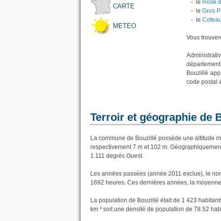
- le
Rosé d
CARTE
- le
Gros P
- le
Coteau
METEO
Vous trouvere
Administrati
département
Bouzillé app
code postal 
Terroir et géographie de B
La commune de Bouzillé possède une altitude m
respectivement 7 m et 102 m. Géographiquement l
1.111 degrés Ouest.
Les années passées (année 2011 exclue), le nomb
1692 heures. Ces dernières années, la moyenne 
La population de Bouzillé était de 1 423 habitan
km ² soit une densité de population de 78.52 hab