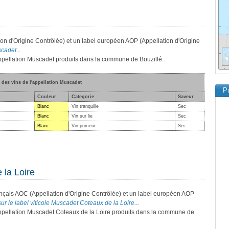
on d'Origine Contrôlée) et un label européen AOP (Appellation d'Origine
cadet...
'appellation Muscadet produits dans la commune de Bouzillé :
e des vins de l'appellation Muscadet
Pu
Couleur
Categorie
Saveur
Blanc
Vin tranquille
Sec
Blanc
Vin sur lie
Sec
Blanc
Vin primeur
Sec
 la Loire
ançais AOC (Appellation d'Origine Contrôlée) et un label européen AOP
ur le label viticole Muscadet Coteaux de la Loire...
'appellation Muscadet Coteaux de la Loire produits dans la commune de