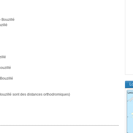
 Bouzillé
zillé
illé
ouzillé
Bouzillé
Lo
uzillé sont des distances orthodromiques)