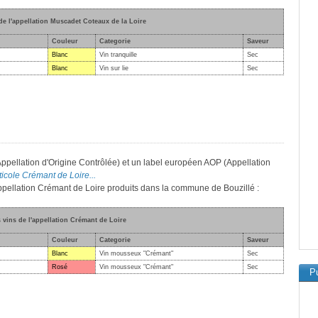
 de l'appellation Muscadet Coteaux de la Loire
Couleur
Categorie
Saveur
Blanc
Vin tranquille
Sec
Blanc
Vin sur lie
Sec
Appellation d'Origine Contrôlée) et un label européen AOP (Appellation
iticole Crémant de Loire...
'appellation Crémant de Loire produits dans la commune de Bouzillé :
s vins de l'appellation Crémant de Loire
Couleur
Categorie
Saveur
Blanc
Vin mousseux "Crémant"
Sec
Rosé
Vin mousseux "Crémant"
Sec
Pu