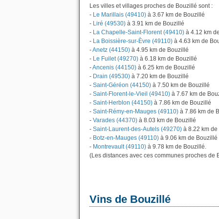
Les villes et villages proches de Bouzillé sont :
-
Le Marillais (49410)
à 3.67 km de Bouzillé
-
Liré (49530)
à 3.91 km de Bouzillé
-
La Chapelle-Saint-Florent (49410)
à 4.12 km de
-
La Boissière-sur-Èvre (49110)
à 4.63 km de Bou
-
Anetz (44150)
à 4.95 km de Bouzillé
-
Le Fuilet (49270)
à 6.18 km de Bouzillé
-
Ancenis (44150)
à 6.25 km de Bouzillé
-
Drain (49530)
à 7.20 km de Bouzillé
-
Saint-Géréon (44150)
à 7.50 km de Bouzillé
-
Saint-Florent-le-Vieil (49410)
à 7.67 km de Bouz
-
Saint-Herblon (44150)
à 7.86 km de Bouzillé
-
Saint-Rémy-en-Mauges (49110)
à 7.86 km de B
-
Varades (44370)
à 8.03 km de Bouzillé
-
Saint-Laurent-des-Autels (49270)
à 8.22 km de 
-
Botz-en-Mauges (49110)
à 9.06 km de Bouzillé
-
Montrevault (49110)
à 9.78 km de Bouzillé.
(Les distances avec ces communes proches de Bo
Vins de Bouzillé