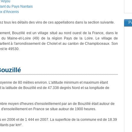
'Anjou
lant du Pays Nantais
x d'Ancenis
z tous les détails des vins de ces appellations dans la section suivante.
Pu
vement, Bouzillé est un village situé au nord ouest de la France, dans le
 du Maine-et-Loire (49) de la région Pays de la Loire. Le village de
artient à l'arrondissement de Cholet et au canton de Champtoceaux. Son
est le 49530.
ouzillé
oyenne de 80 mètres environ. L'altitude minimum et maximum étant
a latitude de Bouzillé est de 47.338 degrés Nord et sa longitude de
re moyen d'heures d'ensoleillement par an de Bouzillé était autour de
d'ensoleillement en France se situe autour de 1900 heures.
ts en 2006 et de 1 444 en 2007. La superficie de la commune est de 18.39
itants par km².