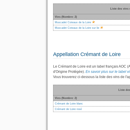
Liste des vins
Vins (Nombre: 2)
Muscadet Coteaux de la Loire
Muscadet Coteaux de la Loire sur lie
Appellation Crémant de Loire
Le Crémant de Loire est un label français AOC (
d'Origine Protégée).
En savoir plus sur le label v
Vous trouverez ci-dessous la liste des vins de l
Liste de
Vins (Nombre: 2)
Crémant de Loire blanc
Crémant de Loire rosé