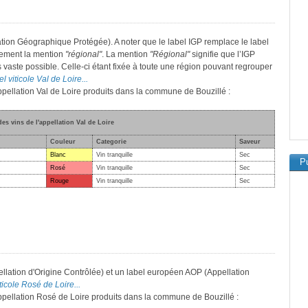
ation Géographique Protégée). A noter que le label IGP remplace le label
lement la mention
"régional"
. La mention
"Régional"
signifie que l’IGP
s vaste possible. Celle-ci étant fixée à toute une région pouvant regrouper
l viticole Val de Loire...
appellation Val de Loire produits dans la commune de Bouzillé :
des vins de l'appellation Val de Loire
Couleur
Categorie
Saveur
Blanc
Vin tranquille
Sec
Pu
Rosé
Vin tranquille
Sec
Rouge
Vin tranquille
Sec
llation d'Origine Contrôlée) et un label européen AOP (Appellation
ticole Rosé de Loire...
'appellation Rosé de Loire produits dans la commune de Bouzillé :