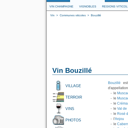
VIN CHAMPAGNE
VIGNOBLES
REGIONS VITICO
Vin
>
Communes viticoles
>
Bouzillé
Vin Bouzillé
Bouzillé
est 
VILLAGE
d'appellation
- le
Musca
TERROIR
- le
Muscad
- le
Créman
VINS
- le
Val de 
- le
Rosé d
- l'
Anjou
PHOTOS
- le
Cabern