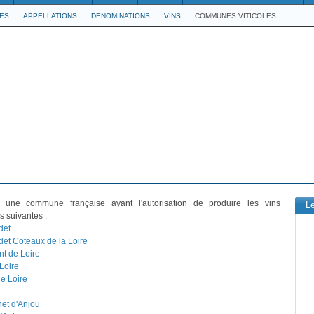
LES
APPELLATIONS
DENOMINATIONS
VINS
COMMUNES VITICOLES
une commune française ayant l'autorisation de produire les vins
L
s suivantes :
det
et Coteaux de la Loire
t de Loire
Loire
e Loire
et d'Anjou