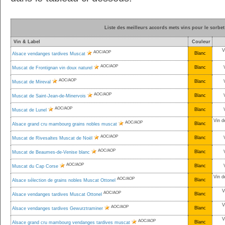
Liste des meilleurs accords mets vins pour le sorbet
Vin & Label
Couleur
V
AOC/AOP
Blanc
Alsace vendanges tardives Muscat
AOC/AOP
Blanc
Muscat de Frontignan vin doux naturel
AOC/AOP
Blanc
Muscat de Mireval
AOC/AOP
Blanc
Muscat de Saint-Jean-de-Minervois
AOC/AOP
Blanc
Muscat de Lunel
Vin d
AOC/AOP
Blanc
Alsace grand cru mambourg grains nobles muscat
AOC/AOP
Blanc
Muscat de Rivesaltes Muscat de Noël
AOC/AOP
Blanc
Muscat de Beaumes-de-Venise blanc
AOC/AOP
Blanc
Muscat du Cap Corse
Vin d
AOC/AOP
Blanc
Alsace sélection de grains nobles Muscat Ottonel
V
AOC/AOP
Blanc
Alsace vendanges tardives Muscat Ottonel
V
AOC/AOP
Blanc
Alsace vendanges tardives Gewurztraminer
V
AOC/AOP
Blanc
Alsace grand cru mambourg vendanges tardives muscat