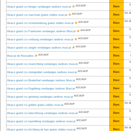
V
AOC/AOP
Blanc
Alsace grand cru hengst vendanges tardives muscat
Vin d
AOC/AOP
Blanc
Alsace grand cru marckrain grains nobles muscat
Vin d
AOC/AOP
Blanc
Alsace grand cru schoenenbourg grains nobles muscat
V
AOC/AOP
Blanc
Alsace grand cru Frankstein vendanges tardives Muscat
V
AOC/AOP
Blanc
Alsace grand cru vorbourg vendanges tardives muscat
V
AOC/AOP
Blanc
Alsace grand cru rangen vendanges tardives muscat
AOC/AOP
Blanc
Muscat de Rivesaltes
V
AOC/AOP
Blanc
Alsace grand cru muenchberg vendanges tardives muscat
V
AOC/AOP
Blanc
Alsace grand cru steingrubler vendanges tardives muscat
V
AOC/AOP
Blanc
Alsace grand cru Bruderthal vendanges tardives Muscat
V
AOC/AOP
Blanc
Alsace grand cru Engelberg vendanges tardives Muscat
V
AOC/AOP
Blanc
Alsace grand cru geisberg vendanges tardives muscat
Vin d
AOC/AOP
Blanc
Alsace grand cru goldert grains nobles muscat
V
AOC/AOP
Blanc
Alsace grand cru hatschbourg vendanges tardives muscat
V
AOC/AOP
Blanc
Alsace grand cru kastelberg vendanges tardives muscat
Vin d
AOC/AOP
Blanc
Alsace grand cru kirchberg de barr grains nobles muscat