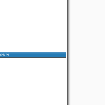
blicité