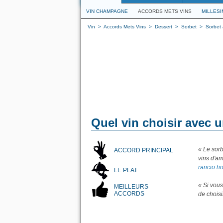
VIN CHAMPAGNE
ACCORDS METS VINS
MILLES
Vin
>
Accords Mets Vins
>
Dessert
>
Sorbet
>
Sorbet 
Quel vin choisir avec 
« Le sorb
ACCORD PRINCIPAL
vins d'am
rancio ho
LE PLAT
« Si vous
MEILLEURS
ACCORDS
de chois