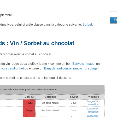
eptembre.
Pu
 même type, celui-ci a été classé dans la catégorie suivante:
Sorbet
.
s : Vin / Sorbet au chocolat
s'accorder avec le sorbet au chocolat.
ec du vin rouge doux plutôt « jeune » comme un bon
Banyuls rimage
, un
yuls traditionnel
ou encore un
Banyuls traditionnel rancio hors d'âge
.
c le sorbet au chocolat dans le tableau ci-dessous.
rs accords mets vins pour le sorbet au chocolat
Couleur
Categorie
Saveur
Vignoble
Languedoc-
Rouge
Vin doux naturel
Doux
roussillon
Languedoc-
Rouge
Vin doux naturel
Doux
roussillon
Languedoc-