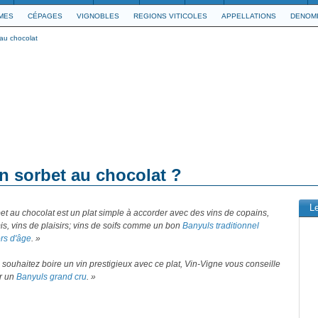
IMES
CÉPAGES
VIGNOBLES
REGIONS VITICOLES
APPELLATIONS
DENOMI
au chocolat
un sorbet au chocolat ?
L
et au chocolat est un plat simple à accorder avec des vins de copains,
is, vins de plaisirs; vins de soifs comme un bon
Banyuls traditionnel
rs d'âge
. »
 souhaitez boire un vin prestigieux avec ce plat, Vin-Vigne vous conseille
ir un
Banyuls grand cru
. »