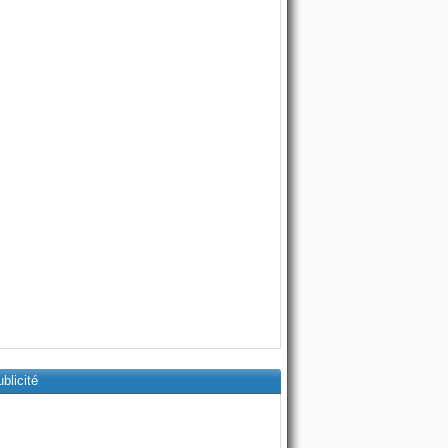
blicité