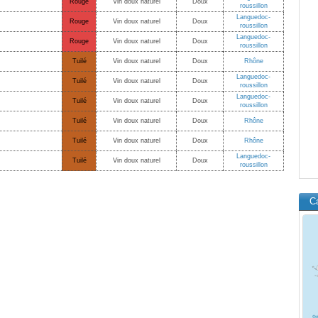
Rouge
Vin doux naturel
Doux
roussillon
Languedoc-
Rouge
Vin doux naturel
Doux
roussillon
Languedoc-
Rouge
Vin doux naturel
Doux
roussillon
Tuilé
Vin doux naturel
Doux
Rhône
Languedoc-
Tuilé
Vin doux naturel
Doux
roussillon
Languedoc-
Tuilé
Vin doux naturel
Doux
roussillon
Tuilé
Vin doux naturel
Doux
Rhône
Tuilé
Vin doux naturel
Doux
Rhône
Languedoc-
Tuilé
Vin doux naturel
Doux
roussillon
C