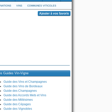
NATIONS
VINS
COMMUNES VITICOLES
es Guides Vin-Vigne
Guide des Vins et Champagnes
Guide des Vins de Bordeaux
Guide des Champagnes
Guide des Accords Mets et Vins
Guide des Millésimes
Guide des Cépages
Guide des Vignobles