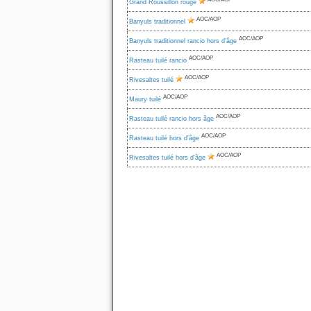
Grand Roussillon rouge
AOC/AOP
Banyuls traditionnel
AOC/AOP
Banyuls traditionnel rancio hors d'âge
AOC/AOP
Rasteau tuilé rancio
AOC/AOP
Rivesaltes tuilé
AOC/AOP
Maury tuilé
AOC/AOP
Rasteau tuilé rancio hors âge
AOC/AOP
Rasteau tuilé hors d'âge
AOC/AOP
Rivesaltes tuilé hors d'âge