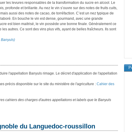
 tuer les levures responsables de la transformation du sucre en alcool. Le
 profonde et brillante. Au nez le vin s’ouvre sur des notes de fruits cuits,
, mais aussi des notes de cacao, de torréfaction. C’est un nez typique de
t élaboré. En bouche le vin est dense, gourmand, avec une grande
-sucre est bien maitrisé, le vin possède une bonne finale. Généralement ce
e les autres. Ce sont des vins plus vifs, ayant de belles fraîcheurs. Ils sont
n Banyuls)
Pu
oduire l'appellation Banyuls rimage. Le décret d'application de l'appellation
 précis disponible sur le site du ministère de l'agriculture :
Cahier des
s cahiers des charges d'autres appellations et labels que le Banyuls
ignoble du Languedoc-roussillon