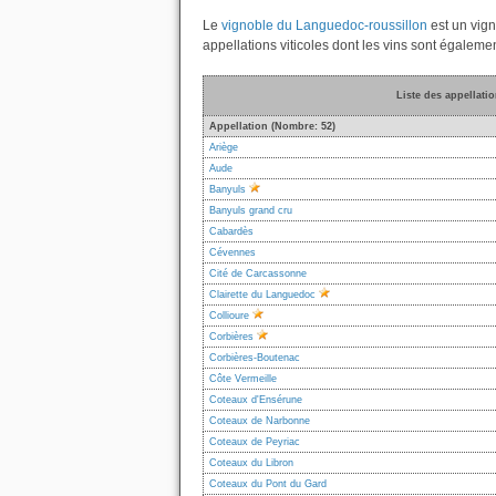
Le
vignoble du Languedoc-roussillon
est un vign
appellations viticoles dont les vins sont égalem
Liste des appellati
Appellation (Nombre: 52)
Ariège
Aude
Banyuls
Banyuls grand cru
Cabardès
Cévennes
Cité de Carcassonne
Clairette du Languedoc
Collioure
Corbières
Corbières-Boutenac
Côte Vermeille
Coteaux d'Ensérune
Coteaux de Narbonne
Coteaux de Peyriac
Coteaux du Libron
Coteaux du Pont du Gard