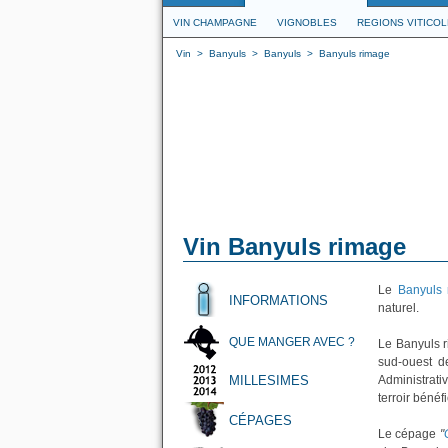
VIN CHAMPAGNE
VIGNOBLES
REGIONS VITICO
Vin
>
Banyuls
>
Banyuls
>
Banyuls rimage
Vin Banyuls rimage
Le
Banyuls 
INFORMATIONS
naturel.
QUE MANGER AVEC ?
Le Banyuls r
sud-ouest d
MILLESIMES
Administrat
terroir bénéf
CÉPAGES
Le cépage
"