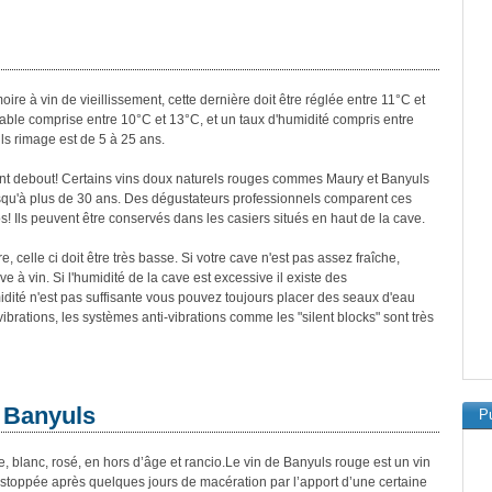
re à vin de vieillissement, cette dernière doit être réglée entre 11°C et
table comprise entre 10°C et 13°C, et un taux d'humidité compris entre
s rimage est de 5 à 25 ans.
ent debout! Certains vins doux naturels rouges commes Maury et Banyuls
usqu'à plus de 30 ans. Des dégustateurs professionnels comparent ces
tos! Ils peuvent être conservés dans les casiers situés en haut de la cave.
e, celle ci doit être très basse. Si votre cave n'est pas assez fraîche,
e à vin. Si l'humidité de la cave est excessive il existe des
midité n'est pas suffisante vous pouvez toujours placer des seaux d'eau
ibrations, les systèmes anti-vibrations comme les "silent blocks" sont très
s Banyuls
Pu
, blanc, rosé, en hors d’âge et rancio.Le vin de Banyuls rouge est un vin
t stoppée après quelques jours de macération par l’apport d’une certaine