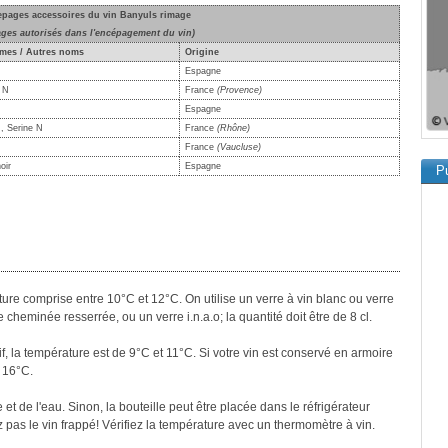
epages accessoires du vin Banyuls rimage
ages autorisés dans l'encépagement du vin)
mes / Autres noms
Origine
Espagne
t N
France
(Provence)
Espagne
, Serine N
France
(Rhône)
France
(Vaucluse)
oir
Espagne
Pu
ure comprise entre 10°C et 12°C. On utilise un verre à vin blanc ou verre
 cheminée resserrée, ou un verre i.n.a.o; la quantité doit être de 8 cl.
if, la température est de 9°C et 11°C. Si votre vin est conservé en armoire
t 16°C.
 et de l'eau. Sinon, la bouteille peut être placée dans le réfrigérateur
 pas le vin frappé! Vérifiez la température avec un thermomètre à vin.