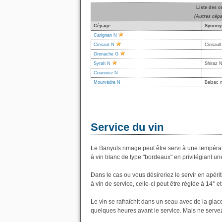
Liste des c
(Autres cép
Cépage
Synony
Carignan N
Cinsaut N
Cinsaul
Grenache G
Syrah N
Shiraz N
Counoise N
Mourvèdre N
Balzac n
Service du vin
Le Banyuls rimage peut être servi à une températ
à vin blanc de type "bordeaux" en privilégiant une
Dans le cas ou vous désireriez le servir en apérit
à vin de service, celle-ci peut être réglée à 14° e
Le vin se rafraîchit dans un seau avec de la glace
quelques heures avant le service. Mais ne servez