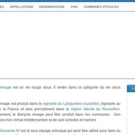
LES
APPELLATIONS
DENOMINATIONS
VINS
COMMUNES VITICOLES
rimage
est un vin rouge doux. Il rentre dans la catégorie du vin doux
L
image est produit dans le
vignoble du Languedoc-roussillon
, vignoble au
e la France et plus précisément dans la
région viticole du Roussillon
.
ivement, le Banyuls rimage peut être produit dans les communes . Son
icie d'un climat méditerranéen et de sols schistes et marnes.
Grenache N
"
est le seul cépage principal qui peut être utilisé pour faire du