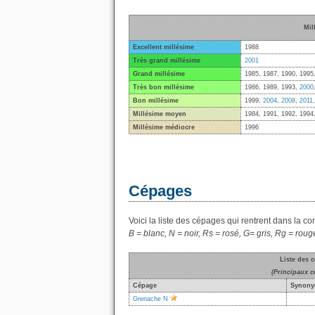
Mil
Excellent millésime
1988
Très grand millésime
2001
Grand millésime
1985, 1987, 1990, 1995
Très bon millésime
1986, 1989, 1993,
2000
Bon millésime
1999,
2004
,
2008
,
2011
Millésime moyen
1984, 1991, 1992, 1994
Millésime médiocre
1996
Cépages
Voici la liste des cépages qui rentrent dans la c
B = blanc, N = noir, Rs = rosé, G= gris, Rg = roug
Liste des 
(Principaux c
Cépage
Synony
Grenache N