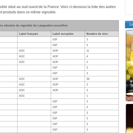
oble situé au sud-ouest de la France. Voici ci-dessous la liste des autres
ent produits dans ce même vignoble.
L
ons viticoles du vignoble du Languedoc-roussillon
Label français
Label européen
Nombre de vins
IGP
3
IGP
3
AOC
AOP
11
AOC
AOP
4
AOC
AOP
2
IGP
3
IGP
3
AOC
AOP
36
AOC
AOP
3
AOC
AOP
3
AOC
1
IGP
3
IGP
3
IGP
3
IGP
3
IGP
3
IGP
3