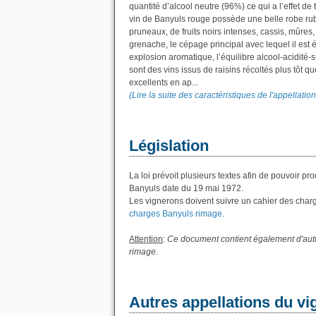
quantité d’alcool neutre (96%) ce qui a l’effet de
vin de Banyuls rouge possède une belle robe rubis,
pruneaux, de fruits noirs intenses, cassis, mûres
grenache, le cépage principal avec lequel il es
explosion aromatique, l’équilibre alcool-acidité
sont des vins issus de raisins récoltés plus tôt qu
excellents en ap...
(Lire la suite des caractéristiques de l'appellatio
Législation
La loi prévoit plusieurs textes afin de pouvoir pr
Banyuls date du 19 mai 1972.
Les vignerons doivent suivre un cahier des charges
charges Banyuls rimage
.
Attention
:
Ce document contient également d'autre
rimage.
Autres appellations du v