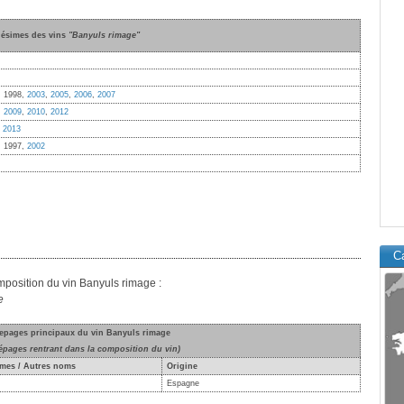
lésimes des vins
"Banyuls rimage"
, 1998,
2003
,
2005
,
2006
,
2007
,
2009
,
2010
,
2012
,
2013
, 1997,
2002
Ca
omposition du vin Banyuls rimage :
e
cepages principaux du vin Banyuls rimage
épages rentrant dans la composition du vin)
mes / Autres noms
Origine
Espagne