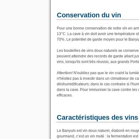
Conservation du vin
Pour une bonne conservation de votre vin en armoi
13°C. La cave à vin doit avoir une température s
70%. Le potentiel de garde moyen pour le Banyul
Les bouteilles de vins doux naturels se conserv
peuvent atteindre des records de garde allant j
vins, lorsqu'ils sont très réussis, aux grands Por
Attention! N'oubliez pas que le vin craint la lumièr
n'hésitez pas à investir dans un climatiseur de cav
déshumidificateurs; dans le cas contraire si l'hu
dans la cave. Pour immuniser la cave contre les v
efficaces.
Caractéristiques des vin
Le Banyuls est vin doux naturel, élaboré en rouge
gourmand, c’est un vin muté : la fermentation es