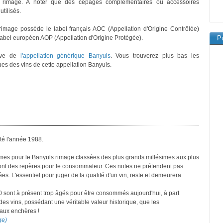
 rimage. A noter que des cépages complémentaires ou accessoires
utilisés.
image possède le label français AOC (Appellation d'Origine Contrôlée)
 label européen AOP (Appellation d'Origine Protégée).
Pu
ève de
l'appellation générique Banyuls
. Vous trouverez plus bas les
ues des vins de cette appellation Banyuls.
té l'année 1988.
simes pour le Banyuls rimage classées des plus grands millésimes aux plus
 sont des repères pour le consommateur. Ces notes ne prétendent pas
es. L'essentiel pour juger de la qualité d'un vin, reste et demeurera
0 sont à présent trop âgés pour être consommés aujourd'hui, à part
es vins, possédant une véritable valeur historique, que les
 aux enchères !
ge)