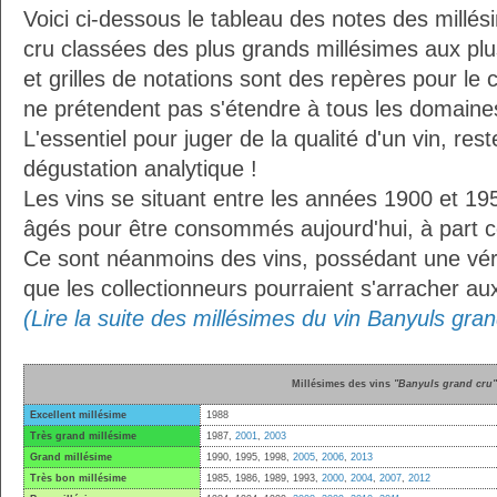
Voici ci-dessous le tableau des notes des millé
cru classées des plus grands millésimes aux pl
et grilles de notations sont des repères pour l
ne prétendent pas s'étendre à tous les domaines
L'essentiel pour juger de la qualité d'un vin, res
dégustation analytique !
Les vins se situant entre les années 1900 et 19
âgés pour être consommés aujourd'hui, à part ce
Ce sont néanmoins des vins, possédant une vérit
que les collectionneurs pourraient s'arracher a
(Lire la suite des millésimes du vin Banyuls gran
Millésimes des vins
"Banyuls grand cru"
Excellent millésime
1988
Très grand millésime
1987,
2001
,
2003
Grand millésime
1990, 1995, 1998,
2005
,
2006
,
2013
Très bon millésime
1985, 1986, 1989, 1993,
2000
,
2004
,
2007
,
2012