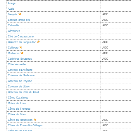
Ariège
Aude
Banyuls
AOC
Banyuls grand cru
AOC
Cabardès
AOC
Cévennes
Cité de Carcassonne
Clairette du Languedoc
AOC
Collioure
AOC
Corbières
AOC
Corbières-Boutenac
AOC
Côte Vermeille
Coteaux d'Ensérune
Coteaux de Narbonne
Coteaux de Peyriac
Coteaux du Libron
Coteaux du Pont du Gard
Côtes Catalanes
Côtes de Thau
Côtes de Thongue
Côtes du Brian
Côtes du Roussillon
AOC
Côtes du Roussillon Villages
AOC