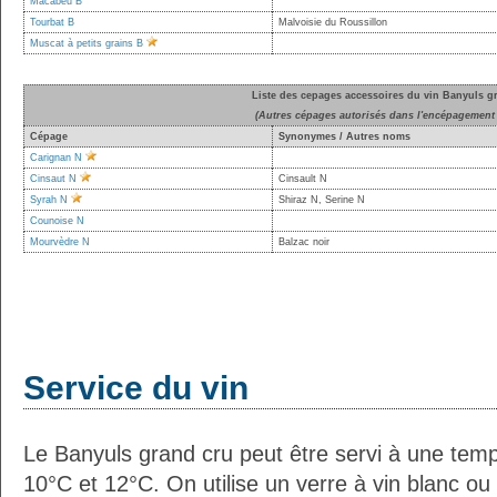
Macabeu B
Tourbat B
Malvoisie du Roussillon
Muscat à petits grains B
Liste des cepages accessoires du vin Banyuls g
(Autres cépages autorisés dans l'encépagement 
Cépage
Synonymes / Autres noms
Carignan N
Cinsaut N
Cinsault N
Syrah N
Shiraz N, Serine N
Counoise N
Mourvèdre N
Balzac noir
Service du vin
Le Banyuls grand cru peut être servi à une tem
10°C et 12°C. On utilise un verre à vin blanc ou