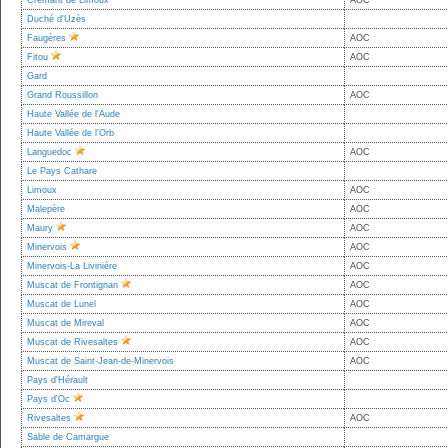
Crémant de Limoux
AOC
Duché d'Uzès
Faugères
AOC
Fitou
AOC
Gard
Grand Roussillon
AOC
Haute Vallée de l'Aude
Haute Vallée de l'Orb
Languedoc
AOC
Le Pays Cathare
Limoux
AOC
Malepère
AOC
Maury
AOC
Minervois
AOC
Minervois-La Livinière
AOC
Muscat de Frontignan
AOC
Muscat de Lunel
AOC
Muscat de Mireval
AOC
Muscat de Rivesaltes
AOC
Muscat de Saint-Jean-de-Minervois
AOC
Pays d'Hérault
Pays d'Oc
Rivesaltes
AOC
Sable de Camargue