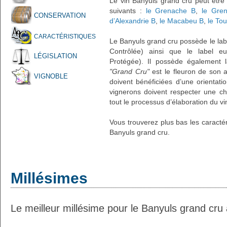
Le vin Banyuls grand cru peut être
suivants :
le Grenache B
,
le Gre
CONSERVATION
d’Alexandrie B
,
le Macabeu B
,
le To
CARACTÉRISTIQUES
Le Banyuls grand cru possède le labe
Contrôlée) ainsi que le label eu
LÉGISLATION
Protégée). Il possède également
"Grand Cru"
est le fleuron de son a
VIGNOBLE
doivent bénéficiées d’une orientati
vignerons doivent respecter une ch
tout le processus d’élaboration du vi
Vous trouverez plus bas les caractér
Banyuls grand cru.
Millésimes
Le meilleur millésime pour le Banyuls grand cru 