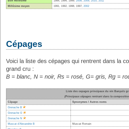
Bon millésime
1984, 1994, 1999,
2008
,
2009
,
2010
,
2011
Millésime moyen
1991, 1992, 1996, 1997,
2002
Cépages
Voici la liste des cépages qui rentrent dans la 
grand cru :
B = blanc, N = noir, Rs = rosé, G= gris, Rg = r
Liste des cepages principaux du vin Banyuls g
(Principaux cépages rentrant dans la compositio
Cépage
Synonymes / Autres noms
Grenache B
Grenache G
Grenache N
Muscat d’Alexandrie B
Muscat Romain