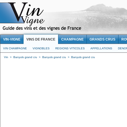
VIN-VIGNE
VINS DE FRANCE
CHAMPAGNE
GRANDS CRUS
RO
VIN CHAMPAGNE
VIGNOBLES
REGIONS VITICOLES
APPELLATIONS
DENO
Vin
>
Banyuls grand cru
>
Banyuls grand cru
>
Banyuls grand cru