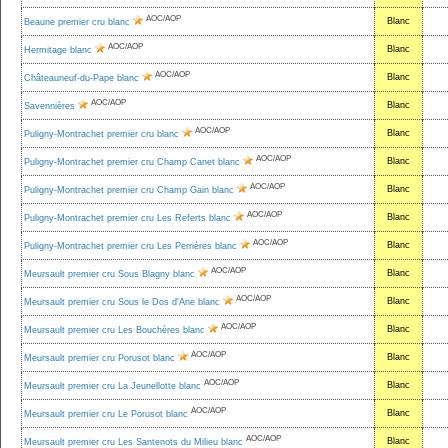
AOC/AOP
Blanc
Beaune premier cru blanc
AOC/AOP
Blanc
Hermitage blanc
AOC/AOP
Blanc
Châteauneuf-du-Pape blanc
AOC/AOP
Blanc
Savennières
AOC/AOP
Blanc
Puligny-Montrachet premier cru blanc
AOC/AOP
Blanc
Puligny-Montrachet premier cru Champ Canet blanc
AOC/AOP
Blanc
Puligny-Montrachet premier cru Champ Gain blanc
AOC/AOP
Blanc
Puligny-Montrachet premier cru Les Referts blanc
AOC/AOP
Blanc
Puligny-Montrachet premier cru Les Perrières blanc
AOC/AOP
Blanc
Meursault premier cru Sous Blagny blanc
AOC/AOP
Blanc
Meursault premier cru Sous le Dos d'Ane blanc
AOC/AOP
Blanc
Meursault premier cru Les Bouchères blanc
AOC/AOP
Blanc
Meursault premier cru Porusot blanc
AOC/AOP
Blanc
Meursault premier cru La Jeunellotte blanc
AOC/AOP
Blanc
Meursault premier cru Le Porusot blanc
AOC/AOP
Blanc
Meursault premier cru Les Santenots du Milieu blanc