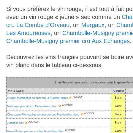
Si vous préférez le vin rouge, il est tout à fait p
avec un vin rouge « jeune » sec comme un
Cha
cru La Combe d'Orveau
, un
Margaux
, un
Chamb
Les Amoureuses
, un
Chambolle-Musigny premier
Chambolle-Musigny premier cru Aux Echanges
.
Découvrez les vins français pouvant se boire a
vin blanc dans le tableau ci-dessous.
Liste des meilleurs accords mets vins pour la queue de b
Vin & Label
Couleur
AOC/AOP
Blanc
Puligny-Montrachet premier cru Le Cailleret blanc
AOC/AOP
Blanc
Meursault premier cru Genevrières blanc
AOC/AOP
Blanc
Chassagne-Montrachet premier cru Les Macherelles blanc
AOC/AOP
Blanc
Jurançon sec
AOC/AOP
Blanc
Aloxe-Corton premier cru Les Moutottes blanc