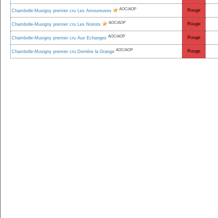
AOC/AOP
Rouge
Chambolle-Musigny premier cru Les Amoureuses
AOC/AOP
Rouge
Chambolle-Musigny premier cru Les Noirots
AOC/AOP
Rouge
Chambolle-Musigny premier cru Aux Echanges
AOC/AOP
Rouge
Chambolle-Musigny premier cru Derrière la Grange