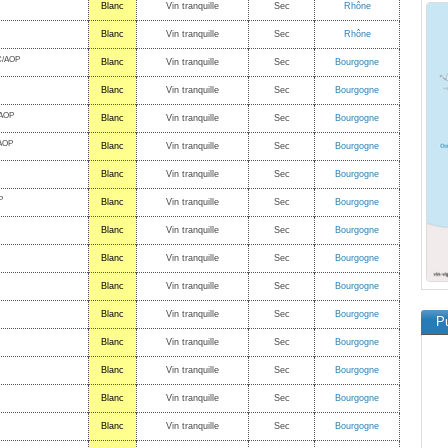
Blanc
Vin tranquille
Sec
Rhône
Blanc
Vin tranquille
Sec
Rhône
/AOP
Blanc
Vin tranquille
Sec
Bourgogne
Blanc
Vin tranquille
Sec
Bourgogne
AOP
Blanc
Vin tranquille
Sec
Bourgogne
AOP
Blanc
Vin tranquille
Sec
Bourgogne
Blanc
Vin tranquille
Sec
Bourgogne
P
Blanc
Vin tranquille
Sec
Bourgogne
Blanc
Vin tranquille
Sec
Bourgogne
Blanc
Vin tranquille
Sec
Bourgogne
Blanc
Vin tranquille
Sec
Bourgogne
Blanc
Vin tranquille
Sec
Bourgogne
Pu
Blanc
Vin tranquille
Sec
Bourgogne
Blanc
Vin tranquille
Sec
Bourgogne
Blanc
Vin tranquille
Sec
Bourgogne
Blanc
Vin tranquille
Sec
Bourgogne