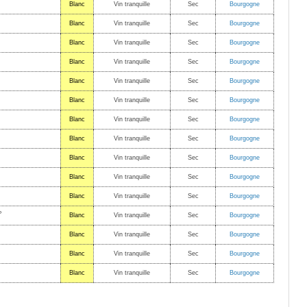
Blanc
Vin tranquille
Sec
Bourgogne
Blanc
Vin tranquille
Sec
Bourgogne
Blanc
Vin tranquille
Sec
Bourgogne
Blanc
Vin tranquille
Sec
Bourgogne
Blanc
Vin tranquille
Sec
Bourgogne
Blanc
Vin tranquille
Sec
Bourgogne
Blanc
Vin tranquille
Sec
Bourgogne
Blanc
Vin tranquille
Sec
Bourgogne
Blanc
Vin tranquille
Sec
Bourgogne
Blanc
Vin tranquille
Sec
Bourgogne
Blanc
Vin tranquille
Sec
Bourgogne
P
Blanc
Vin tranquille
Sec
Bourgogne
Blanc
Vin tranquille
Sec
Bourgogne
Blanc
Vin tranquille
Sec
Bourgogne
Blanc
Vin tranquille
Sec
Bourgogne