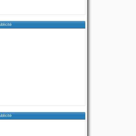
blicité
blicité