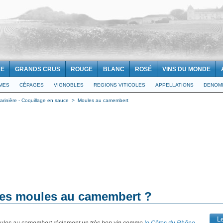
NE
GRANDS CRUS
ROUGE
BLANC
ROSÉ
VINS DU MONDE
IMES
CÉPAGES
VIGNOBLES
REGIONS VITICOLES
APPELLATIONS
DENOMI
arinière - Coquillage en sauce
>
Moules au camembert
 des moules au camembert ?
L