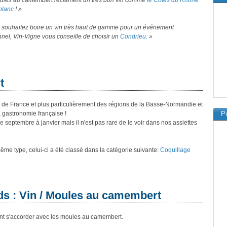
ules au camembert réclament un très bon vin comme
le Côtes du Rhône
blanc
! »
s souhaitez boire un vin très haut de gamme pour un événement
nel, Vin-Vigne vous conseille de choisir un
Condrieu
. »
t
 de France et plus particulièrement des régions de la Basse-Normandie et
 gastronomie française !
Pu
septembre à janvier mais il n'est pas rare de le voir dans nos assiettes
 même type, celui-ci a été classé dans la catégorie suivante:
Coquillage
ds : Vin / Moules au camembert
ant s'accorder avec les moules au camembert.