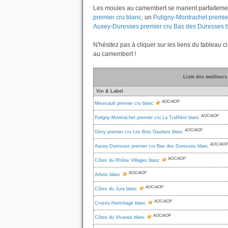
Les moules au camembert se marient parfaitemen
premier cru blanc
, un
Puligny-Montrachet premier
Auxey-Duresses premier cru Bas des Duresses 
N'hésitez pas à cliquer sur les liens du tableau 
au camembert !
Liste des meilleur
Vin & Label
AOC/AOP
Meursault premier cru blanc
AOC/AOP
Puligny-Montrachet premier cru La Truffière blanc
AOC/AOP
Givry premier cru Les Bois Gautiers blanc
AOC/AOP
Auxey-Duresses premier cru Bas des Duresses blanc
AOC/AOP
Côtes du Rhône Villages blanc
AOC/AOP
Arbois blanc
AOC/AOP
Côtes du Jura blanc
AOC/AOP
Crozes-Hermitage blanc
AOC/AOP
Côtes du Vivarais blanc