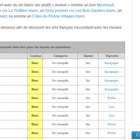
t avec du vin blanc sec plutôt « évolué » comme un bon
Meursault
 cru La Truffière blanc
, un
Givry premier cru Les Bois Gautiers blanc
, un
blanc
ou encore un
Côtes du Rhône Villages blanc
.
ci-dessous afin de découvrir les vins français s'accordant avec les moules
s accords mets vins pour les moules au camembert
Couleur
Categorie
Saveur
Vignoble
Blanc
Vin tranquille
Sec
Bourgogne
Blanc
Vin tranquille
Sec
Bourgogne
Blanc
Vin tranquille
Sec
Bourgogne
Blanc
Vin tranquille
Sec
Bourgogne
Blanc
Vin tranquille
Sec
Rhône
Blanc
Vin tranquille
Sec
Jura
Blanc
Vin tranquille
Sec
Jura
Blanc
Vin tranquille
Sec
Rhône
Blanc
Vin tranquille
Sec
Rhône
C