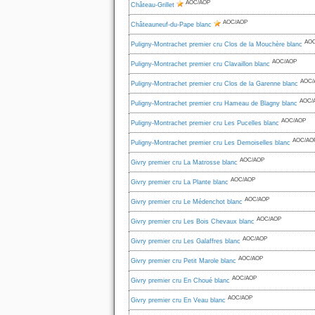
AOC/AOP
Château-Grillet
AOC/AOP
Châteauneuf-du-Pape blanc
AOC
Puligny-Montrachet premier cru Clos de la Mouchère blanc
AOC/AOP
Puligny-Montrachet premier cru Clavaillon blanc
AOC/
Puligny-Montrachet premier cru Clos de la Garenne blanc
AOC/
Puligny-Montrachet premier cru Hameau de Blagny blanc
AOC/AOP
Puligny-Montrachet premier cru Les Pucelles blanc
AOC/AO
Puligny-Montrachet premier cru Les Demoiselles blanc
AOC/AOP
Givry premier cru La Matrosse blanc
AOC/AOP
Givry premier cru La Plante blanc
AOC/AOP
Givry premier cru Le Médenchot blanc
AOC/AOP
Givry premier cru Les Bois Chevaux blanc
AOC/AOP
Givry premier cru Les Galaffres blanc
AOC/AOP
Givry premier cru Petit Marole blanc
AOC/AOP
Givry premier cru En Choué blanc
AOC/AOP
Givry premier cru En Veau blanc