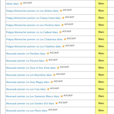
AOC/AOP
Blanc
Arbois blanc
AOC/AOP
Blanc
Puligny-Montrachet premier cru Les Referts blanc
AOC/AOP
Blanc
Puligny-Montrachet premier cru Champ Canet blanc
AOC/AOP
Blanc
Puligny-Montrachet premier cru Les Perrières blanc
AOC/AOP
Blanc
Puligny-Montrachet premier cru Le Cailleret blanc
AOC/AOP
Blanc
Puligny-Montrachet premier cru Les Chalumaux blanc
AOC/AOP
Blanc
Puligny-Montrachet premier cru Les Folatières blanc
AOC/AOP
Blanc
Meursault premier cru Perrières blanc
AOC/AOP
Blanc
Meursault premier cru Porusot blanc
AOC/AOP
Blanc
Meursault premier cru Sous le Dos d'Ane blanc
AOC/AOP
Blanc
Meursault premier cru Les Bouchères blanc
AOC/AOP
Blanc
Meursault premier cru Sous Blagny blanc
AOC/AOP
Blanc
Meursault premier cru Les Cras blanc
AOC/AOP
Blanc
Meursault premier cru Les Santenots Blancs blanc
AOC/AOP
Blanc
Meursault premier cru Les Gouttes d'Or blanc
AOC/AOP
Blanc
Meursault premier cru Les Plures blanc