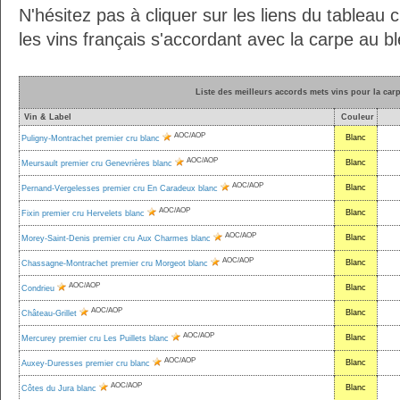
N'hésitez pas à cliquer sur les liens du tableau 
les vins français s'accordant avec la carpe au bl
Liste des meilleurs accords mets vins pour la car
Vin & Label
Couleur
AOC/AOP
Blanc
Puligny-Montrachet premier cru blanc
AOC/AOP
Blanc
Meursault premier cru Genevrières blanc
AOC/AOP
Blanc
Pernand-Vergelesses premier cru En Caradeux blanc
AOC/AOP
Blanc
Fixin premier cru Hervelets blanc
AOC/AOP
Blanc
Morey-Saint-Denis premier cru Aux Charmes blanc
AOC/AOP
Blanc
Chassagne-Montrachet premier cru Morgeot blanc
AOC/AOP
Blanc
Condrieu
AOC/AOP
Blanc
Château-Grillet
AOC/AOP
Blanc
Mercurey premier cru Les Puillets blanc
AOC/AOP
Blanc
Auxey-Duresses premier cru blanc
AOC/AOP
Blanc
Côtes du Jura blanc