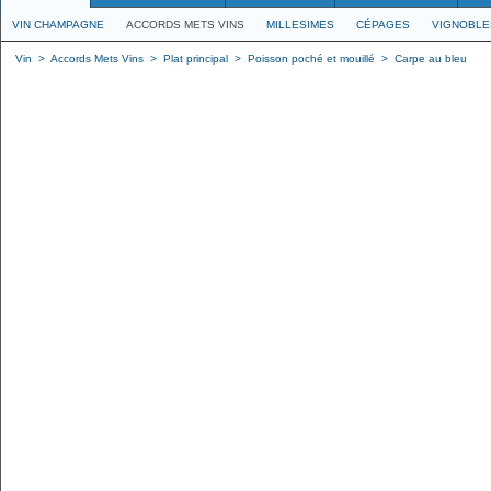
VIN CHAMPAGNE
ACCORDS METS VINS
MILLESIMES
CÉPAGES
VIGNOBLE
Vin
>
Accords Mets Vins
>
Plat principal
>
Poisson poché et mouillé
>
Carpe au bleu