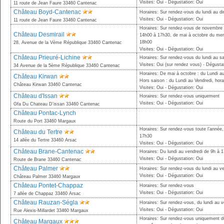
Visites: Oui - Dégustation: Oui
11 route de Jean Faure 33460 Cantenac
Château Boyd-Cantenac
Horaires: Sur rendez-vous du lundi au 
Visites: Oui - Dégustation: Oui
11 route de Jean Faure 33460 Cantenac
Horaires: Sur rendez-vous de novembre à
Château Desmirail
14h00 à 17h30, de mai à octobre du mer
18h00
28, Avenue de la Vème République 33460 Cantenac
Visites: Oui - Dégustation: Oui
Château Prieuré-Lichine
Horaires: Sur rendez-vous du lundi au 
Visites: Oui (sur rendez vous) - Dégusta
34 Avenue de la 5ème République 33460 Cantenac
Horaires: De mai à octobre : du Lundi a
Château Kirwan
Hors saison : du Lundi au Vendredi, horai
Château Kirwan 33460 Cantenac
Visites: Oui - Dégustation: Oui
Château d'Issan
Horaires: Sur rendez-vous uniquement
Visites: Oui - Dégustation: Oui
Gfa Du Chateau D'issan 33460 Cantenac
Château Pontac-Lynch
Route du Port 33460 Margaux
Horaires: Sur rendez-vous toute l’année
Château du Tertre
17h30
14 allée du Tertre 33460 Arsac
Visites: Oui - Dégustation: Oui
Château Brane-Cantenac
Horaires: Du lundi au vendredi de 9h à 
Visites: Oui - Dégustation: Oui
Route de Brane 33460 Cantenac
Château Palmer
Horaires: Sur rendez-vous du lundi au v
Visites: Oui - Dégustation: Oui
Château Palmer 33460 Margaux
Château Pontet-Chappaz
Horaires: Sur rendez-vous
Visites: Oui - Dégustation: Oui
7 allée de Chappaz 33460 Arsac
Château Rauzan-Ségla
Horaires: Sur rendez-vous, du lundi au v
Visites: Oui - Dégustation: Oui
Rue Alexis-Millardet 33460 Margaux
Horaires: Sur rendez-vous uniquement du
Château Margaux