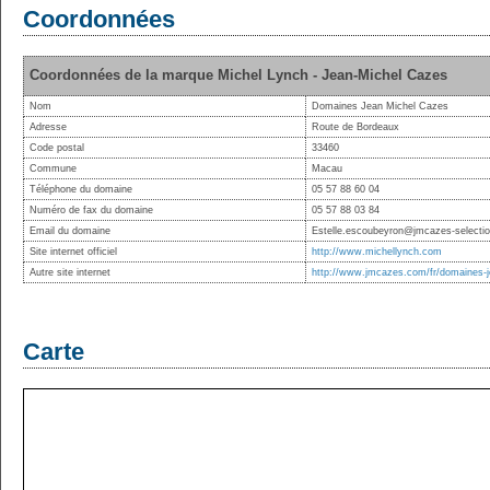
Coordonnées
Coordonnées de la marque Michel Lynch - Jean-Michel Cazes
Nom
Domaines Jean Michel Cazes
Adresse
Route de Bordeaux
Code postal
33460
Commune
Macau
Téléphone du domaine
05 57 88 60 04
Numéro de fax du domaine
05 57 88 03 84
Email du domaine
Estelle.escoubeyron@jmcazes-selecti
Site internet officiel
http://www.michellynch.com
Autre site internet
http://www.jmcazes.com/fr/domaines-j
Carte