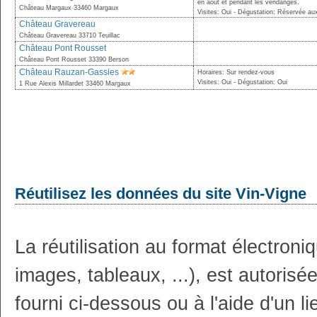
en août et pendant les vendanges.
Château Margaux 33460 Margaux
Visites: Oui - Dégustation: Réservée au
Château Gravereau
Château Gravereau 33710 Teuillac
Château Pont Rousset
Château Pont Rousset 33390 Berson
Château Rauzan-Gassies
Horaires: Sur rendez-vous
Visites: Oui - Dégustation: Oui
1 Rue Alexis Millardet 33460 Margaux
Réutilisez les données du site Vin-Vigne
La réutilisation au format électron
images, tableaux, ...), est autoris
fourni ci-dessous ou à l'aide d'un li