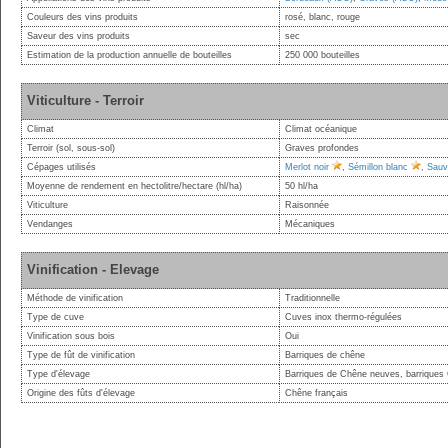
Couleurs des vins produits
rosé, blanc, rouge
Saveur des vins produits
sec
Estimation de la production annuelle de bouteilles
250 000 bouteilles
Viticulture - Terroir
Climat
Climat océanique
Terroir (sol, sous-sol)
Graves profondes
Cépages utilisés
Merlot noir
,
Sémillon blanc
,
Sauv
Moyenne de rendement en hectolitre/hectare (hl/ha)
50 hl/ha
Viticulture
Raisonnée
Vendanges
Mécaniques
Vinification - Elevage
Méthode de vinification
Traditionnelle
Type de cuve
Cuves inox thermo-régulées
Vinification sous bois
Oui
Type de fût de vinification
Barriques de chêne
Type d'élevage
Barriques de Chêne neuves, barriques
Origine des fûts d'élevage
Chêne français