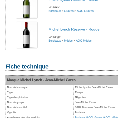
Vin blanc
Bordeaux
>
Graves
>
AOC Graves
Michel Lynch Réserve - Rouge
Vin rouge
Bordeaux
>
Médoc
>
AOC Médoc
Fiche technique
Marque Michel Lynch - Jean-Michel Cazes
Nom de la marque
Michel Lynch - Jean-Michel Cazes
Type
Marque
Type d'exploitation
Négociant
Nom du groupe
Jean-Michel Cazes
Nom de la société
SARL Domaines Jean-Michel Cazes
Vignoble
Bordeaux
Appellations des vins produits
Bordeaux (AOC)
,
Graves (AOC)
,
Médo