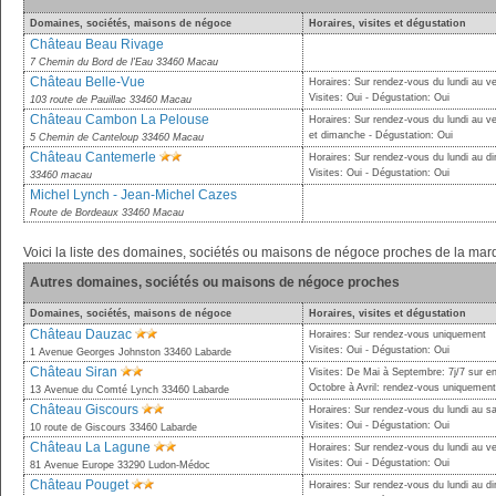
Domaines, sociétés, maisons de négoce
Horaires, visites et dégustation
Château Beau Rivage
7 Chemin du Bord de l'Eau 33460 Macau
Château Belle-Vue
Horaires: Sur rendez-vous du lundi au v
Visites: Oui - Dégustation: Oui
103 route de Pauillac 33460 Macau
Château Cambon La Pelouse
Horaires: Sur rendez-vous du lundi au v
et dimanche - Dégustation: Oui
5 Chemin de Canteloup 33460 Macau
Château Cantemerle
Horaires: Sur rendez-vous du lundi au 
Visites: Oui - Dégustation: Oui
33460 macau
Michel Lynch - Jean-Michel Cazes
Route de Bordeaux 33460 Macau
Voici la liste des domaines, sociétés ou maisons de négoce proches de la ma
Autres domaines, sociétés ou maisons de négoce proches
Domaines, sociétés, maisons de négoce
Horaires, visites et dégustation
Château Dauzac
Horaires: Sur rendez-vous uniquement
Visites: Oui - Dégustation: Oui
1 Avenue Georges Johnston 33460 Labarde
Château Siran
Visites: De Mai à Septembre: 7j/7 sur e
Octobre à Avril: rendez-vous uniquemen
13 Avenue du Comté Lynch 33460 Labarde
Château Giscours
Horaires: Sur rendez-vous du lundi au 
Visites: Oui - Dégustation: Oui
10 route de Giscours 33460 Labarde
Château La Lagune
Horaires: Sur rendez-vous du lundi au v
Visites: Oui - Dégustation: Oui
81 Avenue Europe 33290 Ludon-Médoc
Château Pouget
Horaires: Sur rendez-vous du lundi au 