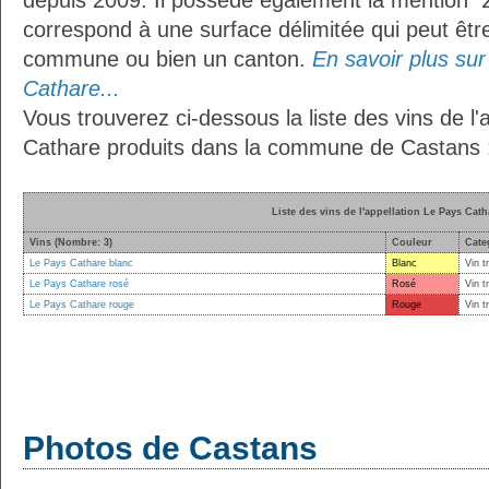
depuis 2009. Il possède également la mention
"
correspond à une surface délimitée qui peut êt
commune ou bien un canton.
En savoir plus sur 
Cathare...
Vous trouverez ci-dessous la liste des vins de l'
Cathare produits dans la commune de Castans 
Liste des vins de l'appellation Le Pays Cath
Vins (Nombre: 3)
Couleur
Cate
Le Pays Cathare blanc
Blanc
Vin t
Le Pays Cathare rosé
Rosé
Vin t
Le Pays Cathare rouge
Rouge
Vin t
Photos de Castans