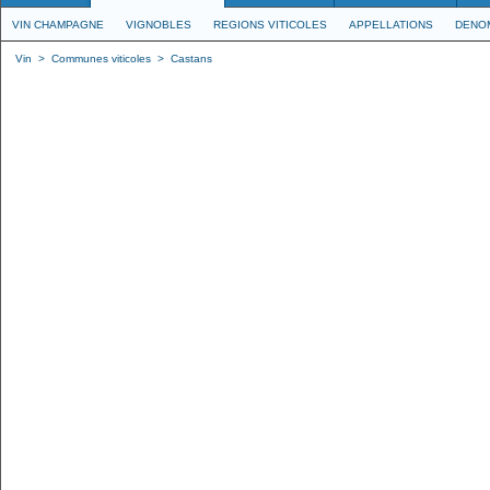
VIN CHAMPAGNE
VIGNOBLES
REGIONS VITICOLES
APPELLATIONS
DENO
Vin
>
Communes viticoles
>
Castans