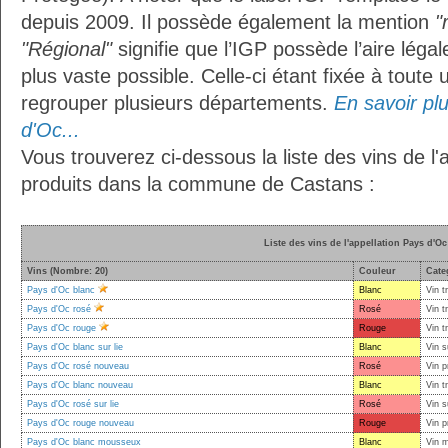
depuis 2009. Il possède également la mention
"
"Régional"
signifie que l’IGP possède l’aire légal
plus vaste possible. Celle-ci étant fixée à toute
regrouper plusieurs départements.
En savoir plu
d'Oc...
Vous trouverez ci-dessous la liste des vins de l'
produits dans la commune de Castans :
Liste des vins de l'appellation Pays d'Oc
Vins (Nombre: 20)
Couleur
Cate
Pays d'Oc blanc
Blanc
Vin t
Pays d'Oc rosé
Rosé
Vin t
Pays d'Oc rouge
Rouge
Vin t
Pays d'Oc blanc sur lie
Blanc
Vin s
Pays d'Oc rosé nouveau
Rosé
Vin p
Pays d'Oc blanc nouveau
Blanc
Vin t
Pays d'Oc rosé sur lie
Rosé
Vin s
Pays d'Oc rouge nouveau
Rouge
Vin p
Pays d'Oc blanc mousseux
Blanc
Vin 