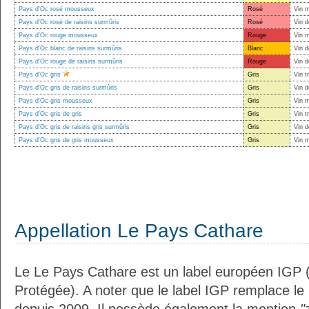
Pays d'Oc rosé mousseux
Rosé
Vin 
Pays d'Oc rosé de raisins surmûris
Rosé
Vin d
Pays d'Oc rouge mousseux
Rouge
Vin 
Pays d'Oc blanc de raisins surmûris
Blanc
Vin d
Pays d'Oc rouge de raisins surmûris
Rouge
Vin d
Pays d'Oc gris
Gris
Vin t
Pays d'Oc gris de raisins surmûris
Gris
Vin d
Pays d'Oc gris mousseux
Gris
Vin 
Pays d'Oc gris de gris
Gris
Vin t
Pays d'Oc gris de raisins gris surmûris
Gris
Vin d
Pays d'Oc gris de gris mousseux
Gris
Vin 
Appellation Le Pays Cathare
Le Le Pays Cathare est un label européen IGP 
Protégée). A noter que le label IGP remplace le