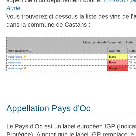
superficie d’un département donné.
En savoir plu
Aude...
Vous trouverez ci-dessous la liste des vins de l'
dans la commune de Castans :
Liste des vins de l'appellation Aude
Vins (Nombre: 3)
Couleur
Cate
Aude blanc
Blanc
Vin t
Aude rosé
Rosé
Vin t
Aude rouge
Rouge
Vin t
Appellation Pays d'Oc
Le Pays d'Oc est un label européen IGP (Indic
Protégée). A noter que le label IGP remplace le