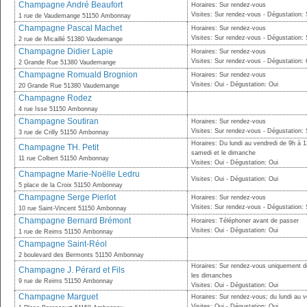
Champagne André Beaufort
Horaires: Sur rendez-vous
Visites: Sur rendez-vous - Dégustation:
1 rue de Vaudemange 51150 Ambonnay
Champagne Pascal Machet
Horaires: Sur rendez-vous
Visites: Sur rendez-vous - Dégustation:
2 rue de Micaillé 51380 Vaudemange
Champagne Didier Lapie
Horaires: Sur rendez-vous
Visites: Sur rendez-vous - Dégustation: 
2 Grande Rue 51380 Vaudemange
Champagne Romuald Brognion
Horaires: Sur rendez-vous
Visites: Oui - Dégustation: Oui
20 Grande Rue 51380 Vaudemange
Champagne Rodez
4 rue Isse 51150 Ambonnay
Champagne Soutiran
Horaires: Sur rendez-vous
Visites: Sur rendez-vous - Dégustation:
3 rue de Crilly 51150 Ambonnay
Horaires: Du lundi au vendredi de 9h à 
Champagne TH. Petit
samedi et le dimanche
11 rue Colbert 51150 Ambonnay
Visites: Oui - Dégustation: Oui
Champagne Marie-Noëlle Ledru
Visites: Oui - Dégustation: Oui
5 place de la Croix 51150 Ambonnay
Champagne Serge Pierlot
Horaires: Sur rendez-vous
Visites: Sur rendez-vous - Dégustation:
10 rue Saint-Vincent 51150 Ambonnay
Champagne Bernard Brémont
Horaires: Téléphoner avant de passer
Visites: Oui - Dégustation: Oui
1 rue de Reims 51150 Ambonnay
Champagne Saint-Réol
2 boulevard des Bermonts 51150 Ambonnay
Horaires: Sur rendez-vous uniquement de
Champagne J. Pérard et Fils
les dimanches
9 rue de Reims 51150 Ambonnay
Visites: Oui - Dégustation: Oui
Champagne Marguet
Horaires: Sur rendez-vous; du lundi au 
Visites: Oui - Dégustation: Oui