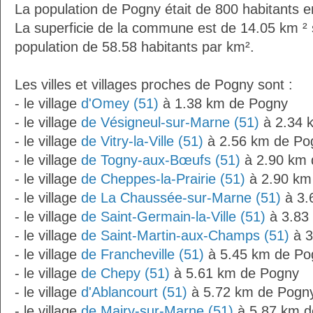
La population de Pogny était de 800 habitants 
La superficie de la commune est de 14.05 km ² 
population de 58.58 habitants par km².
Les villes et villages proches de Pogny sont :
- le village
d'Omey (51)
à 1.38 km de Pogny
- le village
de Vésigneul-sur-Marne (51)
à 2.34 
- le village
de Vitry-la-Ville (51)
à 2.56 km de Po
- le village
de Togny-aux-Bœufs (51)
à 2.90 km 
- le village
de Cheppes-la-Prairie (51)
à 2.90 km
- le village
de La Chaussée-sur-Marne (51)
à 3.
- le village
de Saint-Germain-la-Ville (51)
à 3.83
- le village
de Saint-Martin-aux-Champs (51)
à 3
- le village
de Francheville (51)
à 5.45 km de Po
- le village
de Chepy (51)
à 5.61 km de Pogny
- le village
d'Ablancourt (51)
à 5.72 km de Pogn
- le village
de Mairy-sur-Marne (51)
à 5.87 km d