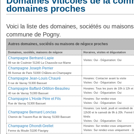
Domaines viticoles de la com
domaines proches
Voici la liste des domaines, sociétés ou maison
commune de Pogny.
Autres domaines, sociétés ou maisons de négoce proches
Domaines, sociétés, maisons de négoce
Horaires, visites et dégustation
Champagne Bertrand-Lapie
Visites: Oui - Dégustation: Oui
69 rue de Coulmier 51240 La Chaussée-sur-Marne
Champagne Joseph Perrier
69 Avenue de Paris 51000 Châlons-en-Champagne
Champagne Jean-Louis Chauré
Horaires: Contacter avant la visite
Visites: Oui - Dégustation: Oui
6 rue de Vavray 51300 Bassuet
Champagne Baffard-Ortillon-Beaulieu
Horaires: Tous les jours de 10h à 12h e
Visites: Oui - Dégustation: Oui
40 rue de Vavray 51300 Bassuet
Champagne L'Hoste Père et Fils
Horaires: Sur rendez-vous
Visites: Oui - Dégustation: Oui
Rue de Vavray 51300 Bassuet
Horaires: Les lundi, jeudi et vendredi d
Champagne Bernard Lonclas
12h30 et le samedi de 9h à 20h. Fermé l
fériés
Chemin de Travent-Rue de Vavray 51300 Bassuet
Visites: Oui - Dégustation: Oui
Champagne Dhondt-Grellet
Horaires: Sur rendez-vous uniquement
Visites: Sur rendez-vous uniquement - 
Ferme du Moulin 51190 Flavigny