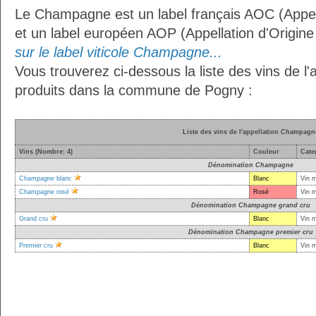
Le Champagne est un label français AOC (Appell
et un label européen AOP (Appellation d'Origin
sur le label viticole Champagne...
Vous trouverez ci-dessous la liste des vins de 
produits dans la commune de Pogny :
Liste des vins de l'appellation Champagn
Vins (Nombre: 4)
Couleur
Cate
Dénomination Champagne
Champagne blanc
Blanc
Vin 
Champagne rosé
Rosé
Vin 
Dénomination Champagne grand cru
Grand cru
Blanc
Vin 
Dénomination Champagne premier cru
Premier cru
Blanc
Vin 