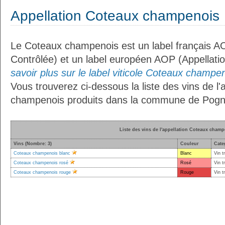
Appellation Coteaux champenois
Le Coteaux champenois est un label français AO
Contrôlée) et un label européen AOP (Appellati
savoir plus sur le label viticole Coteaux champen
Vous trouverez ci-dessous la liste des vins de l
champenois produits dans la commune de Pogn
Liste des vins de l'appellation Coteaux cham
Vins (Nombre: 3)
Couleur
Cate
Coteaux champenois blanc
Blanc
Vin t
Coteaux champenois rosé
Rosé
Vin t
Coteaux champenois rouge
Rouge
Vin t