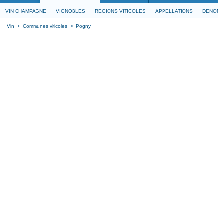
VIN CHAMPAGNE
VIGNOBLES
REGIONS VITICOLES
APPELLATIONS
DENO
Vin
>
Communes viticoles
>
Pogny