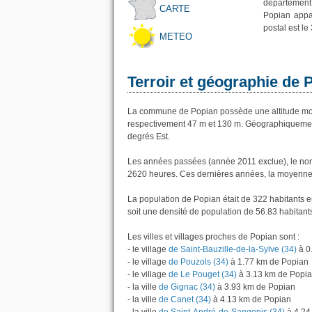
département
CARTE
Popian appa
postal est le
METEO
Terroir et géographie de 
La commune de Popian possède une altitude moy
respectivement 47 m et 130 m. Géographiquement 
degrés Est.
Les années passées (année 2011 exclue), le nom
2620 heures. Ces dernières années, la moyenne 
La population de Popian était de 322 habitants 
soit une densité de population de 56.83 habitant
Les villes et villages proches de Popian sont :
- le village
de Saint-Bauzille-de-la-Sylve (34)
à 0
- le village
de Pouzols (34)
à 1.77 km de Popian
- le village
de Le Pouget (34)
à 3.13 km de Popi
- la ville
de Gignac (34)
à 3.93 km de Popian
- la ville
de Canet (34)
à 4.13 km de Popian