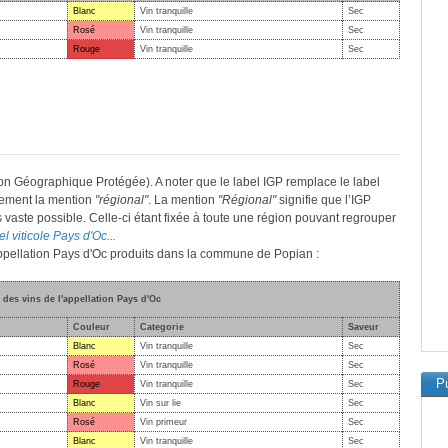
Blanc
Vin tranquille
Sec
Rosé
Vin tranquille
Sec
Rouge
Vin tranquille
Sec
on Géographique Protégée). A noter que le label IGP remplace le label
lement la mention
"régional"
. La mention
"Régional"
signifie que l’IGP
s vaste possible. Celle-ci étant fixée à toute une région pouvant regrouper
el viticole Pays d'Oc...
'appellation Pays d'Oc produits dans la commune de Popian :
 des vins de l'appellation Pays d'Oc
Couleur
Categorie
Saveur
Blanc
Vin tranquille
Sec
Rosé
Vin tranquille
Sec
Pu
Rouge
Vin tranquille
Sec
Blanc
Vin sur lie
Sec
Rosé
Vin primeur
Sec
Blanc
Vin tranquille
Sec