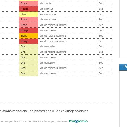
Rosé
Vin sur lie
Sec
Rouge
Vin primeur
Sec
Blanc
Vin mousseux
Sec
Rosé
Vin mousseux
Sec
Rosé
Vin de raisins surmuris
Sec
Rouge
Vin mousseux
Sec
Blanc
Vin de raisins surmuris
Sec
Rouge
Vin de raisins surmuris
Sec
Gris
Vin tranquille
Sec
Gris
Vin de raisins surmuris
Sec
Gris
Vin mousseux
Sec
Gris
Vin tranquille
Sec
Pu
Gris
Vin de raisins surmuris
Sec
Gris
Vin mousseux
Sec
avons recherché les photos des villes et villages voisins.
vertes par les droits d'auteurs de leurs propriétaires.