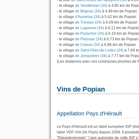
- la ville
de Saint-André-de-Sangonis (34)
à 4.24
- le village
de Vendémian (34)
à 4.85 km de Pop
- le village
de Brignac (34)
à 4.99 km de Popian
- le village
d'Aumelas (34)
à 5.42 km de Popian
- le village
de Tressan (34)
à 6.09 km de Popian
- le village
de Lagamas (34)
à 6.12 km de Popia
- le village
de Puilacher (34)
à 6.19 km de Popia
- le village
de Plaissan (34)
à 6.73 km de Popian
- le village
de Ceyras (34)
à 6.86 km de Popian
- le village
de Saint-Félix-de-Lodez (34)
à 7.69 k
- le village
de Jonquières (34)
à 7.77 km de Popi
(Les distances avec ces communes proches de P
Vins de Popian
Appellation Pays d'Hérault
Le Pays d'Hérault est un label européen IGP (Ind
label VDP (Vin De Pays) depuis 2009. Il possèd
"Départementale"
, l’aire autorisée de cette IGP