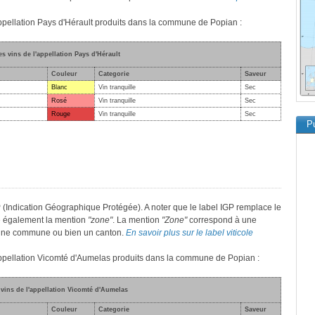
'appellation Pays d'Hérault produits dans la commune de Popian :
es vins de l'appellation Pays d'Hérault
Couleur
Categorie
Saveur
Blanc
Vin tranquille
Sec
Rosé
Vin tranquille
Sec
Rouge
Vin tranquille
Sec
Pu
(Indication Géographique Protégée). A noter que le label IGP remplace le
e également la mention
"zone"
. La mention
"Zone"
correspond à une
, une commune ou bien un canton.
En savoir plus sur le label viticole
'appellation Vicomté d'Aumelas produits dans la commune de Popian :
 vins de l'appellation Vicomté d'Aumelas
Couleur
Categorie
Saveur