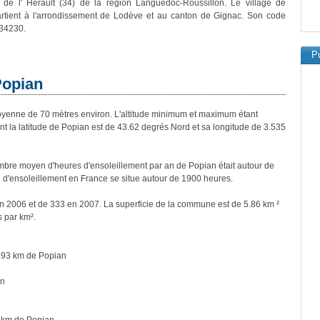
 de l' Hérault (34) de la région Languedoc-Roussillon. Le village de
rtient à l'arrondissement de Lodève et au canton de Gignac. Son code
 34230.
Pu
Popian
enne de 70 mètres environ. L'altitude minimum et maximum étant
la latitude de Popian est de 43.62 degrés Nord et sa longitude de 3.535
bre moyen d'heures d'ensoleillement par an de Popian était autour de
d'ensoleillement en France se situe autour de 1900 heures.
en 2006 et de 333 en 2007. La superficie de la commune est de 5.86 km ²
s par km².
.93 km de Popian
an