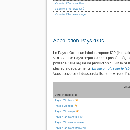
Vicomté d'Aumelas blanc
Vicomté d'Aumelas rosé
Vicomté d'Aumelas rouge
Appellation Pays d'Oc
Le Pays d'Oc est un label européen IGP (Indicati
VDP (Vin De Pays) depuis 2009. Il possède éga
possède l’aire légale de production du vin la plu
plusieurs départements.
En savoir plus sur le lab
Vous trouverez ci-dessous la liste des vins de l
Liste
Vins (Nombre: 20)
Pays d'Oc blanc
Pays d'Oc rosé
Pays d'Oc rouge
Pays d'Oc blanc sur lie
Pays d'Oc rosé nouveau
Pays d'Oc blanc nouveau