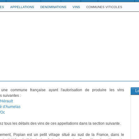
LES
APPELLATIONS
DENOMINATIONS
VINS
COMMUNES VITICOLES
une commune française ayant l'autorisation de produire les vins
L
s suivantes :
'Hérault
é d'Aumelas
'Oc
z tous les détails des vins de ces appellations dans la section suivante.
vement, Popian est un petit village situé au sud de la France, dans le