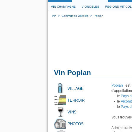
VIN CHAMPAGNE
VIGNOBLES
REGIONS VITICO
Vin
>
Communes viticoles
>
Popian
Vin Popian
Popian
est 
VILLAGE
d'appellation
- le
Pays d
TERROIR
- le
Vicomt
- le
Pays d
VINS
Vous trouvere
PHOTOS
Administrati