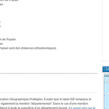
 km de Popian
ian
n
n
m de Popian
an.
opian sont des distances orthodromiques)
Lo
ication Géographique Protégée). A noter que le label IGP remplace le
e également la mention
"départemental"
. Dans le cas d'une mention
 s’étend à toute la superficie d’un département donné.
En savoir plus sur le