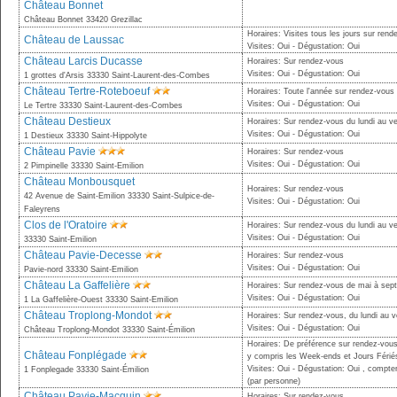
Château Bonnet
Château Bonnet 33420 Grezillac
Horaires: Visites tous les jours sur ren
Château de Laussac
Visites: Oui - Dégustation: Oui
Château Larcis Ducasse
Horaires: Sur rendez-vous
Visites: Oui - Dégustation: Oui
1 grottes d'Arsis 33330 Saint-Laurent-des-Combes
Château Tertre-Roteboeuf
Horaires: Toute l'année sur rendez-vous
Visites: Oui - Dégustation: Oui
Le Tertre 33330 Saint-Laurent-des-Combes
Château Destieux
Horaires: Sur rendez-vous du lundi au v
Visites: Oui - Dégustation: Oui
1 Destieux 33330 Saint-Hippolyte
Château Pavie
Horaires: Sur rendez-vous
Visites: Oui - Dégustation: Oui
2 Pimpinelle 33330 Saint-Emilion
Château Monbousquet
Horaires: Sur rendez-vous
42 Avenue de Saint-Emilion 33330 Saint-Sulpice-de-
Visites: Oui - Dégustation: Oui
Faleyrens
Clos de l'Oratoire
Horaires: Sur rendez-vous du lundi au v
Visites: Oui - Dégustation: Oui
33330 Saint-Emilion
Château Pavie-Decesse
Horaires: Sur rendez-vous
Visites: Oui - Dégustation: Oui
Pavie-nord 33330 Saint-Emilion
Château La Gaffelière
Horaires: Sur rendez-vous de mai à sep
Visites: Oui - Dégustation: Oui
1 La Gaffelière-Ouest 33330 Saint-Emilion
Château Troplong-Mondot
Horaires: Sur rendez-vous, du lundi au 
Visites: Oui - Dégustation: Oui
Château Troplong-Mondot 33330 Saint-Émilion
Horaires: De préférence sur rendez-vous
Château Fonplégade
y compris les Week-ends et Jours Fériés,
Visites: Oui - Dégustation: Oui , compte
1 Fonplegade 33330 Saint-Émilion
(par personne)
Château Pavie-Macquin
Horaires: Sur rendez-vous