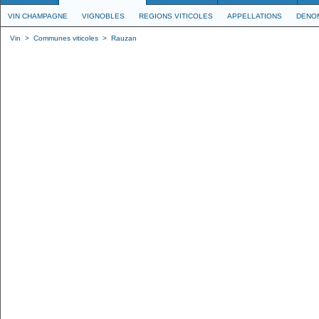
VIN CHAMPAGNE
VIGNOBLES
REGIONS VITICOLES
APPELLATIONS
DENO
Vin
>
Communes viticoles
>
Rauzan