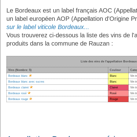
Le Bordeaux est un label français AOC (Appellat
un label européen AOP (Appellation d'Origine P
sur le label viticole Bordeaux...
Vous trouverez ci-dessous la liste des vins de l
produits dans la commune de Rauzan :
Liste des vins de l'appellation Bordeaux
Vins (Nombre: 5)
Couleur
Cate
Bordeaux blanc
Blanc
Vin t
Bordeaux blanc avec sucres
Blanc
Vin t
Bordeaux clairet
Clairet
Vin t
Bordeaux rosé
Rosé
Vin t
Bordeaux rouge
Rouge
Vin t