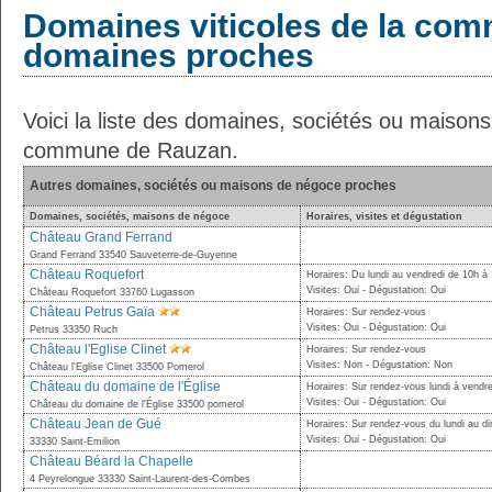
Domaines viticoles de la com
domaines proches
Voici la liste des domaines, sociétés ou maison
commune de Rauzan.
Autres domaines, sociétés ou maisons de négoce proches
Domaines, sociétés, maisons de négoce
Horaires, visites et dégustation
Château Grand Ferrand
Grand Ferrand 33540 Sauveterre-de-Guyenne
Château Roquefort
Horaires: Du lundi au vendredi de 10h à
Visites: Oui - Dégustation: Oui
Château Roquefort 33760 Lugasson
Château Petrus Gaïa
Horaires: Sur rendez-vous
Visites: Oui - Dégustation: Oui
Petrus 33350 Ruch
Château l'Eglise Clinet
Horaires: Sur rendez-vous
Visites: Non - Dégustation: Non
Château l'Eglise Clinet 33500 Pomerol
Château du domaine de l'Église
Horaires: Sur rendez-vous lundi à vendre
Visites: Oui - Dégustation: Oui
Château du domaine de l'Église 33500 pomerol
Château Jean de Gué
Horaires: Sur rendez-vous du lundi au 
Visites: Oui - Dégustation: Oui
33330 Saint-Emilion
Château Béard la Chapelle
4 Peyrelongue 33330 Saint-Laurent-des-Combes