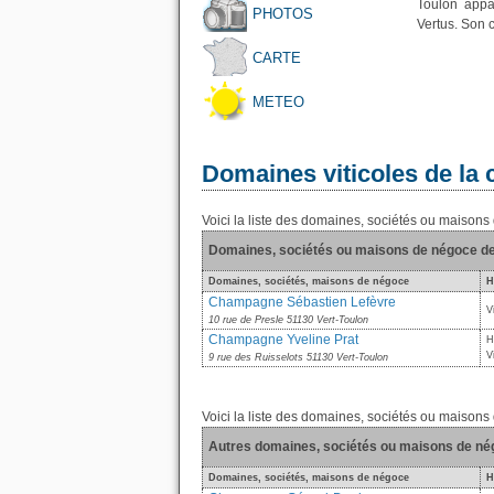
Toulon appa
PHOTOS
Vertus. Son 
CARTE
METEO
Domaines viticoles de l
Voici la liste des domaines, sociétés ou maison
Domaines, sociétés ou maisons de négoce de
Domaines, sociétés, maisons de négoce
H
Champagne Sébastien Lefèvre
V
10 rue de Presle 51130 Vert-Toulon
Champagne Yveline Prat
H
V
9 rue des Ruisselots 51130 Vert-Toulon
Voici la liste des domaines, sociétés ou maison
Autres domaines, sociétés ou maisons de n
Domaines, sociétés, maisons de négoce
H