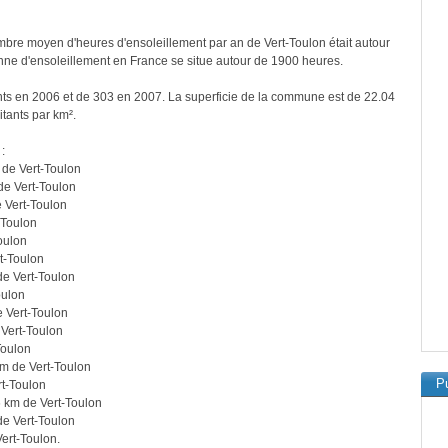
bre moyen d'heures d'ensoleillement par an de Vert-Toulon était autour
ne d'ensoleillement en France se situe autour de 1900 heures.
ants en 2006 et de 303 en 2007. La superficie de la commune est de 22.04
itants par km².
:
 de Vert-Toulon
de Vert-Toulon
 Vert-Toulon
-Toulon
oulon
t-Toulon
de Vert-Toulon
oulon
 Vert-Toulon
Vert-Toulon
Toulon
m de Vert-Toulon
Pu
t-Toulon
 km de Vert-Toulon
de Vert-Toulon
ert-Toulon.