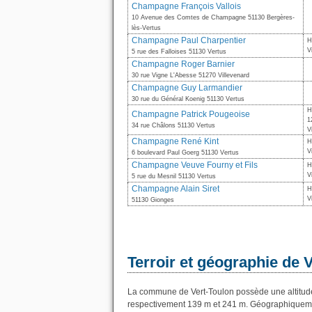
Champagne François Vallois
10 Avenue des Comtes de Champagne 51130 Bergères-
lès-Vertus
Champagne Paul Charpentier
H
V
5 rue des Falloises 51130 Vertus
Champagne Roger Barnier
30 rue Vigne L'Abesse 51270 Villevenard
Champagne Guy Larmandier
30 rue du Général Koenig 51130 Vertus
H
Champagne Patrick Pougeoise
1
34 rue Châlons 51130 Vertus
V
Champagne René Kint
H
V
6 boulevard Paul Goerg 51130 Vertus
Champagne Veuve Fourny et Fils
H
V
5 rue du Mesnil 51130 Vertus
Champagne Alain Siret
H
V
51130 Gionges
Terroir et géographie de 
La commune de Vert-Toulon possède une altitud
respectivement 139 m et 241 m. Géographiquement