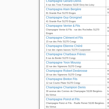
Champagne Gérard-Denis
4 rue des Trois Fontaines 51130 Givry-les-Loisy
Champagne Alain Bergère
H
V
81 Grande Rue 51270 Etoges
Champagne Guy Grongnet
41 Grande Rue 51270 Etoges
Champagne Verrier & Fils
H
Champagne Verrier & Fils - rue des Rochelles 51270
V
Etoges
Champagne Clément et Fils
15 rue des Prés 51270 Congy
Champagne Etienne Chéré
H
V
2 rue des vignes basses 51270 Courjeonnet
Champagne Charbaux Frères
V
6 rue du Bordet 51270 Congy
Champagne Yvon Moussy
V
22 rue des Vignerons 51270 Congy
Champagne Robert Desbrosse
H
V
18 rue des Vignerons 51270 Congy
Champagne Breton Fils
H
V
12 rue Courte Pilate 51270 Congy
Champagne Champion Denis
H
L
30 avenue des Comtes de Champagne 51130 Bergères-
V
lès-Vertus
Champagne Poirot et Fils
H
d
Champagne Poirot et Fils - Ruelle Pernet 51130 Bergères-
V
lès-Vertus