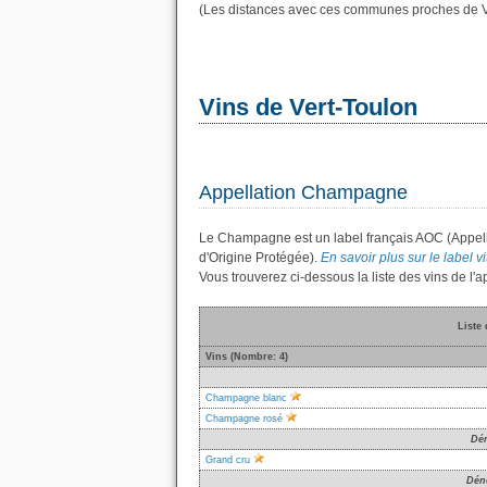
(Les distances avec ces communes proches de V
Vins de Vert-Toulon
Appellation Champagne
Le Champagne est un label français AOC (Appella
d'Origine Protégée).
En savoir plus sur le label 
Vous trouverez ci-dessous la liste des vins de 
Liste
Vins (Nombre: 4)
Champagne blanc
Champagne rosé
Dé
Grand cru
Dén