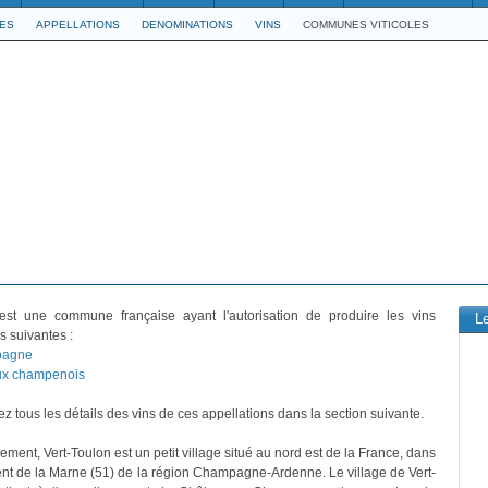
LES
APPELLATIONS
DENOMINATIONS
VINS
COMMUNES VITICOLES
st une commune française ayant l'autorisation de produire les vins
L
s suivantes :
agne
ux champenois
z tous les détails des vins de ces appellations dans la section suivante.
ement, Vert-Toulon est un petit village situé au nord est de la France, dans
nt de la Marne (51) de la région Champagne-Ardenne. Le village de Vert-