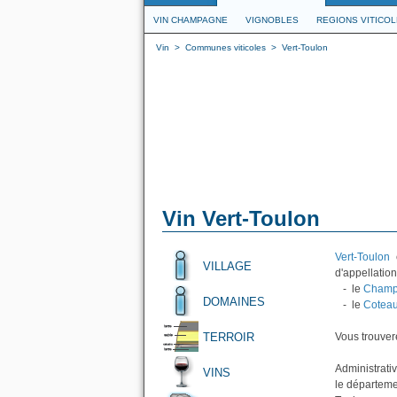
VIN CHAMPAGNE
VIGNOBLES
REGIONS VITICO
Vin
>
Communes viticoles
>
Vert-Toulon
Vin Vert-Toulon
Vert-Toulon
e
VILLAGE
d'appellation
- le
Champ
DOMAINES
- le
Cotea
TERROIR
Vous trouvere
Administrativ
VINS
le départeme