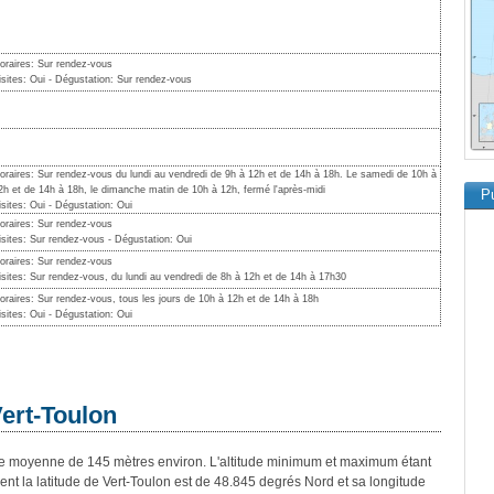
oraires: Sur rendez-vous
isites: Oui - Dégustation: Sur rendez-vous
oraires: Sur rendez-vous du lundi au vendredi de 9h à 12h et de 14h à 18h. Le samedi de 10h à
2h et de 14h à 18h, le dimanche matin de 10h à 12h, fermé l'après-midi
Pu
isites: Oui - Dégustation: Oui
oraires: Sur rendez-vous
isites: Sur rendez-vous - Dégustation: Oui
oraires: Sur rendez-vous
isites: Sur rendez-vous, du lundi au vendredi de 8h à 12h et de 14h à 17h30
oraires: Sur rendez-vous, tous les jours de 10h à 12h et de 14h à 18h
isites: Oui - Dégustation: Oui
Vert-Toulon
e moyenne de 145 mètres environ. L'altitude minimum et maximum étant
 la latitude de Vert-Toulon est de 48.845 degrés Nord et sa longitude