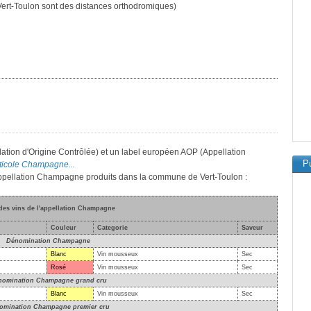
ert-Toulon sont des distances orthodromiques)
tion d'Origine Contrôlée) et un label européen AOP (Appellation
Pu
viticole Champagne...
l'appellation Champagne produits dans la commune de Vert-Toulon :
 des vins de l'appellation Champagne
Couleur
Categorie
Saveur
Dénomination Champagne
Blanc
Vin mousseux
Sec
Rosé
Vin mousseux
Sec
nomination Champagne grand cru
Blanc
Vin mousseux
Sec
omination Champagne premier cru