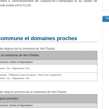
rtient à l'arrondissement de Châlons-en-Champagne et au canton de
code postal est le 51130.
Pu
a commune et domaines proches
s de négoce de la commune de Vert-Toulon.
 la commune de Vert-Toulon.
oraires, visites et dégustation
isites: Oui - Dégustation: Oui
oraires: Téléphoner avant de passer. Visite avec programme.
isites: Oui - Dégustation: Oui
s de négoce proches de la commune de Vert-Toulon.
égoce proches
oraires, visites et dégustation