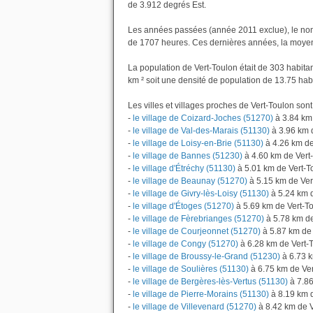
de 3.912 degrés Est.
Les années passées (année 2011 exclue), le nom
de 1707 heures. Ces dernières années, la moyen
La population de Vert-Toulon était de 303 habit
km ² soit une densité de population de 13.75 hab
Les villes et villages proches de Vert-Toulon sont 
-
le village de Coizard-Joches (51270)
à 3.84 km
-
le village de Val-des-Marais (51130)
à 3.96 km 
-
le village de Loisy-en-Brie (51130)
à 4.26 km de
-
le village de Bannes (51230)
à 4.60 km de Vert
-
le village d'Étréchy (51130)
à 5.01 km de Vert-T
-
le village de Beaunay (51270)
à 5.15 km de Ver
-
le village de Givry-lès-Loisy (51130)
à 5.24 km 
-
le village d'Étoges (51270)
à 5.69 km de Vert-T
-
le village de Fèrebrianges (51270)
à 5.78 km de
-
le village de Courjeonnet (51270)
à 5.87 km de 
-
le village de Congy (51270)
à 6.28 km de Vert-
-
le village de Broussy-le-Grand (51230)
à 6.73 k
-
le village de Soulières (51130)
à 6.75 km de Ver
-
le village de Bergères-lès-Vertus (51130)
à 7.86
-
le village de Pierre-Morains (51130)
à 8.19 km 
-
le village de Villevenard (51270)
à 8.42 km de V