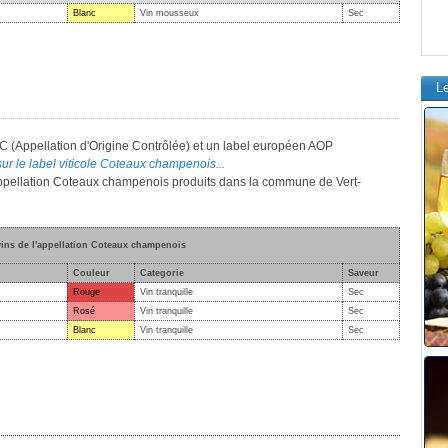
Blanc
Vin mousseux
Sec
L
C (Appellation d'Origine Contrôlée) et un label européen AOP
sur le label viticole Coteaux champenois...
l'appellation Coteaux champenois produits dans la commune de Vert-
vins de l'appellation Coteaux champenois
Couleur
Categorie
Saveur
Rouge
Vin tranquille
Sec
Rosé
Vin tranquille
Sec
Blanc
Vin tranquille
Sec