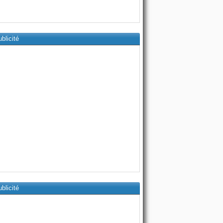
blicité
blicité