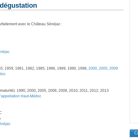
 dégustation
rfaitement avec le Château Sénéjac :
énéjac
55, 1959, 1961, 1982, 1985, 1986, 1989, 1990, 1998,
2000
,
2005
,
2009
édoc
maturité): 1990, 2000, 2005, 2006, 2008, 2010, 2011, 2012, 2013
l'appellation Haut-Médoc
°C
%
Sénéjac
Ca