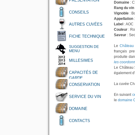
PRÉSENTATION
Domaine
: 
Rang du vin
CONSEILS
Vignoble
: B
Appellation
AUTRES CUVÉES
Label
: AOC
Couleur
: R
Saveur
: Se
FICHE TECHNIQUE
Le
Château
SUGGESTION DE
MENU
français pr
produite da
MILLESIMES
les coordon
Le Château S
CAPACITÉS DE
également d'
GARDE
La cuvée Châ
CONSERVATION
En suivant
c
SERVICE DU VIN
le
domaine 
DOMAINE
CONTACTS