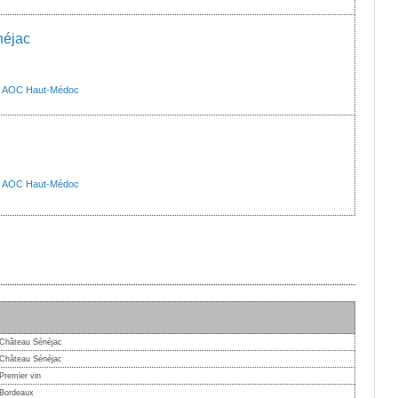
néjac
>
AOC Haut-Médoc
>
AOC Haut-Médoc
Château Sénéjac
Château Sénéjac
Premier vin
Bordeaux