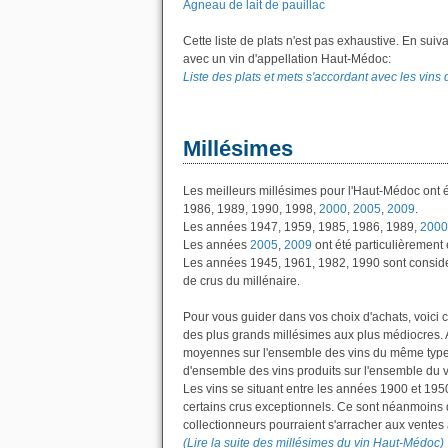
Agneau de lait de pauillac
Cette liste de plats n'est pas exhaustive. En suiv
avec un vin d'appellation Haut-Médoc:
Liste des plats et mets s'accordant avec les vin
Millésimes
Les meilleurs millésimes pour l'Haut-Médoc ont 
1986, 1989, 1990, 1998,
2000
,
2005
,
2009
.
Les années 1947, 1959, 1985, 1986, 1989,
2000
Les années
2005
,
2009
ont été particulièrement 
Les années 1945, 1961, 1982, 1990 sont considé
de crus du millénaire.
Pour vous guider dans vos choix d'achats, voici 
des plus grands millésimes aux plus médiocres. 
moyennes sur l'ensemble des vins du même type
d'ensemble des vins produits sur l'ensemble du vign
Les vins se situant entre les années 1900 et 195
certains crus exceptionnels. Ce sont néanmoins d
collectionneurs pourraient s'arracher aux ventes
(Lire la suite des millésimes du vin Haut-Médoc)