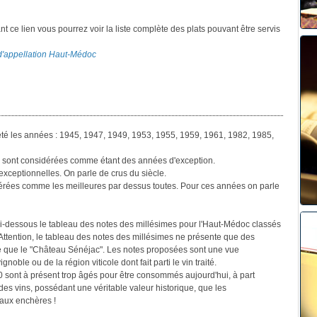
ant ce lien vous pourrez voir la liste complète des plats pouvant être servis
s d'appellation Haut-Médoc
été les années : 1945, 1947, 1949, 1953, 1955, 1959, 1961, 1982, 1985,
sont considérées comme étant des années d'exception.
exceptionnelles. On parle de crus du siècle.
rées comme les meilleures par dessus toutes. Pour ces années on parle
ci-dessous le tableau des notes des millésimes pour l'Haut-Médoc classés
Attention, le tableau des notes des millésimes ne présente que des
 que le "Château Sénéjac". Les notes proposées sont une vue
oble ou de la région viticole dont fait parti le vin traité.
0 sont à présent trop âgés pour être consommés aujourd'hui, à part
es vins, possédant une véritable valeur historique, que les
 aux enchères !