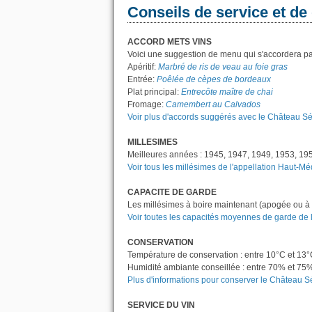
Conseils de service et de
ACCORD METS VINS
Voici une suggestion de menu qui s'accordera pa
Apéritif:
Marbré de ris de veau au foie gras
Entrée:
Poêlée de cèpes de bordeaux
Plat principal:
Entrecôte maître de chai
Fromage:
Camembert au Calvados
Voir plus d'accords suggérés avec le Château S
MILLESIMES
Meilleures années : 1945, 1947, 1949, 1953, 19
Voir tous les millésimes de l'appellation Haut-M
CAPACITE DE GARDE
Les millésimes à boire maintenant (apogée ou à 
Voir toutes les capacités moyennes de garde de 
CONSERVATION
Température de conservation : entre 10°C et 13
Humidité ambiante conseillée : entre 70% et 75
Plus d'informations pour conserver le Château 
SERVICE DU VIN