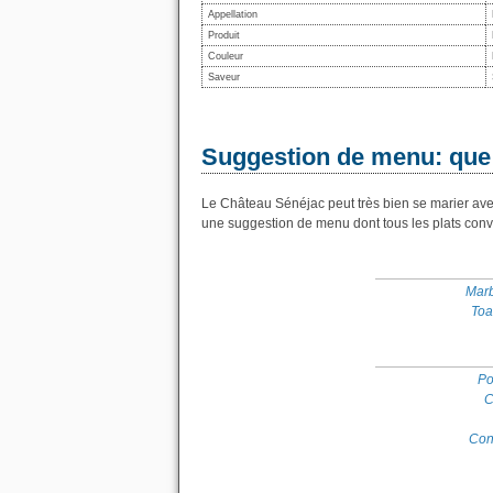
Appellation
Produit
Couleur
Saveur
Suggestion de menu: que
Le Château Sénéjac peut très bien se marier avec
une suggestion de menu dont tous les plats conv
Marb
Toa
Po
C
Con