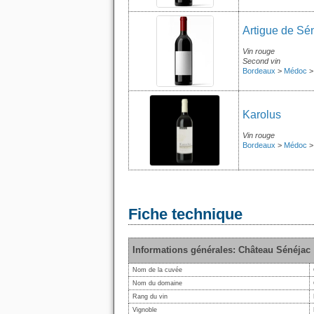
Artigue de Sé
Vin rouge
Second vin
Bordeaux
>
Médoc
Karolus
Vin rouge
Bordeaux
>
Médoc
Fiche technique
Informations générales: Château Sénéjac
Nom de la cuvée
Nom du domaine
Rang du vin
Vignoble