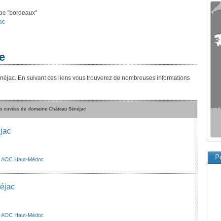
ype "bordeaux"
ac
e
néjac. En suivant ces liens vous trouverez de nombreuses informations
es cuvées du domaine Château Sénéjac
jac
Pu
>
AOC Haut-Médoc
éjac
>
AOC Haut-Médoc