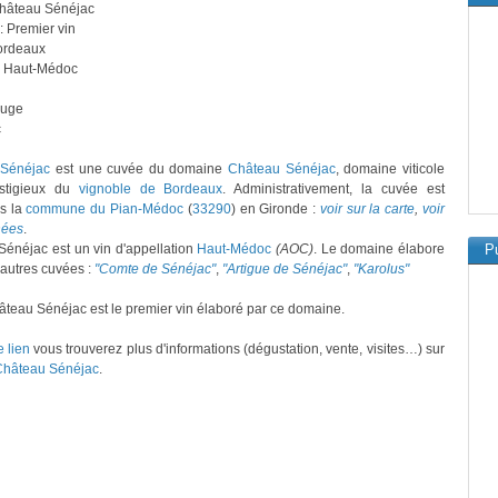
Château Sénéjac
: Premier vin
ordeaux
: Haut-Médoc
ouge
c
 Sénéjac
est une cuvée du domaine
Château Sénéjac
, domaine viticole
estigieux du
vignoble de Bordeaux
. Administrativement, la cuvée est
ns la
commune du Pian-Médoc
(
33290
) en Gironde :
voir sur la carte
,
voir
nées
.
énéjac est un vin d'appellation
Haut-Médoc
(AOC)
. Le domaine élabore
Pu
autres cuvées :
"Comte de Sénéjac"
,
"Artigue de Sénéjac"
,
"Karolus"
teau Sénéjac est le premier vin élaboré par ce domaine.
e lien
vous trouverez plus d'informations (dégustation, vente, visites…) sur
Château Sénéjac
.