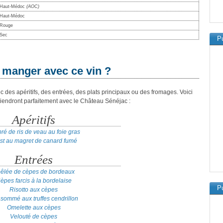
Haut-Médoc
(AOC)
Haut-Médoc
Rouge
Sec
Pu
 manger avec ce vin ?
 des apéritifs, des entrées, des plats principaux ou des fromages. Voici
iendront parfaitement avec le Château Sénéjac :
Apéritifs
ré de ris de veau au foie gras
st au magret de canard fumé
Entrées
êlée de cèpes de bordeaux
èpes farcis à la bordelaise
Pu
Risotto aux cèpes
sommé aux truffes cendrillon
Omelette aux cèpes
Velouté de cèpes