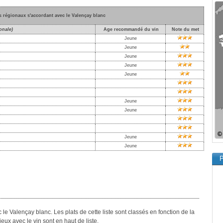
ts régionaux s'accordant avec le Valençay blanc
onale)
Age recommandé du vin
Note du met
Jeune
Jeune
Jeune
Jeune
Jeune
Jeune
Jeune
Jeune
Jeune
P
c le Valençay blanc. Les plats de cette liste sont classés en fonction de la
ieux avec le vin sont en haut de liste.