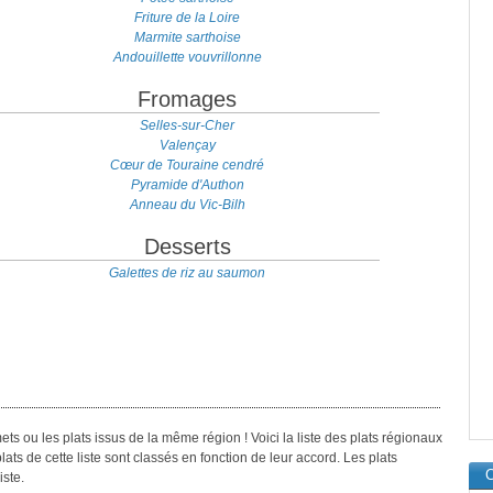
Friture de la Loire
Marmite sarthoise
Andouillette vouvrillonne
Fromages
Selles-sur-Cher
Valençay
Cœur de Touraine cendré
Pyramide d'Authon
Anneau du Vic-Bilh
Desserts
Galettes de riz au saumon
ts ou les plats issus de la même région ! Voici la liste des plats régionaux
ats de cette liste sont classés en fonction de leur accord. Les plats
C
iste.