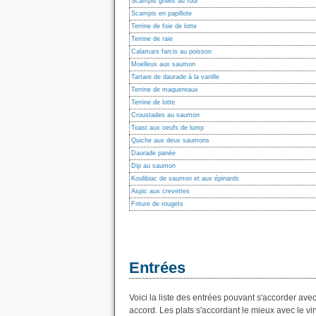
Scampis grillés au four
Scampis en papillote
Terrine de foie de lotte
Terrine de raie
Calamars farcis au poisson
Moelleux aux saumon
Tartare de daurade à la vanille
Terrine de maquereaux
Terrine de lotte
Croustades au saumon
Toast aux oeufs de lump
Quiche aux deux saumons
Daurade panée
Dip au saumon
Koulibiac de saumon et aux épinards
Aspic aux crevettes
Friture de rougets
Entrées
Voici la liste des entrées pouvant s'accorder avec
accord. Les plats s'accordant le mieux avec le vin