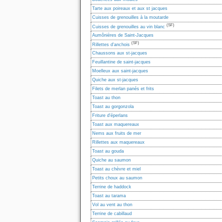
Tarte aux poireaux et aux st jacques
Cuisses de grenouilles à la moutarde
(SF)
Cuisses de grenouilles au vin blanc
Aumônières de Saint-Jacques
(SF)
Rillettes d'anchois
Chaussons aux st-jacques
Feuillantine de saint-jacques
Moelleux aux saint-jacques
Quiche aux st-jacques
Filets de merlan panés et frits
Toast au thon
Toast au gorgonzola
Friture d'éperlans
Toast aux maquereaux
Nems aux fruits de mer
Rillettes aux maquereaux
Toast au gouda
Quiche au saumon
Toast au chèvre et miel
Petits choux au saumon
Terrine de haddock
Toast au tarama
Vol au vent au thon
Terrine de cabillaud