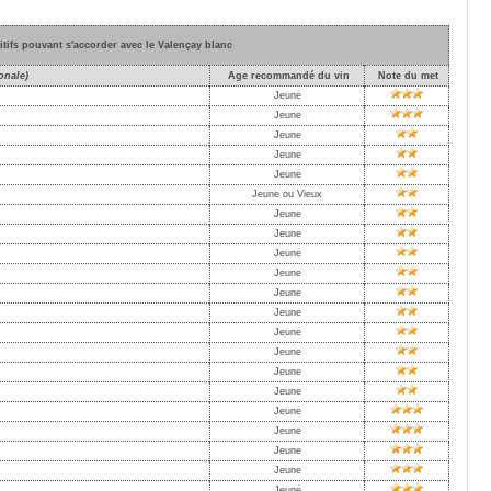
itifs pouvant s'accorder avec le Valençay blanc
onale)
Age recommandé du vin
Note du met
Jeune
Jeune
Jeune
Jeune
Jeune
Jeune ou Vieux
Jeune
Jeune
Jeune
Jeune
Jeune
Jeune
Jeune
Jeune
Jeune
Jeune
Jeune
Jeune
Jeune
Jeune
Jeune