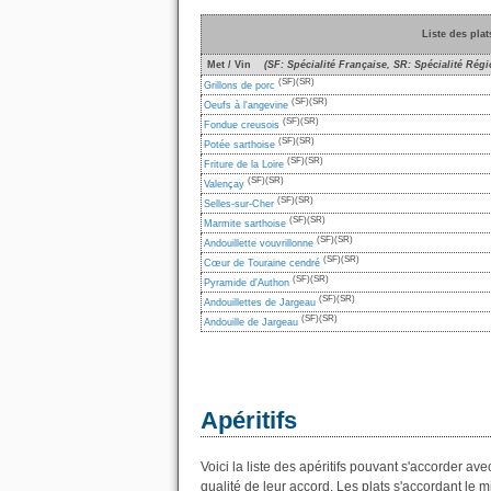
Liste des pla
Met / Vin
(SF: Spécialité Française, SR: Spécialité Régi
(SF)
(SR)
Grillons de porc
(SF)
(SR)
Oeufs à l'angevine
(SF)
(SR)
Fondue creusois
(SF)
(SR)
Potée sarthoise
(SF)
(SR)
Friture de la Loire
(SF)
(SR)
Valençay
(SF)
(SR)
Selles-sur-Cher
(SF)
(SR)
Marmite sarthoise
(SF)
(SR)
Andouillette vouvrillonne
(SF)
(SR)
Cœur de Touraine cendré
(SF)
(SR)
Pyramide d'Authon
(SF)
(SR)
Andouillettes de Jargeau
(SF)
(SR)
Andouille de Jargeau
Apéritifs
Voici la liste des apéritifs pouvant s'accorder ave
qualité de leur accord. Les plats s'accordant le m