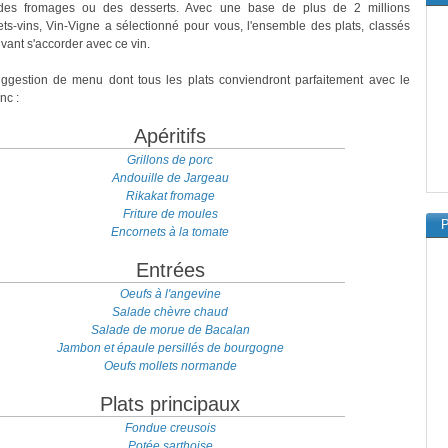
 des fromages ou des desserts. Avec une base de plus de 2 millions
ts-vins, Vin-Vigne a sélectionné pour vous, l'ensemble des plats, classés
vant s'accorder avec ce vin.
uggestion de menu dont tous les plats conviendront parfaitement avec le
nc :
Apéritifs
Grillons de porc
Andouille de Jargeau
Rikakat fromage
Friture de moules
P
Encornets à la tomate
Entrées
Oeufs à l'angevine
Salade chèvre chaud
Salade de morue de Bacalan
Jambon et épaule persillés de bourgogne
Oeufs mollets normande
Plats principaux
Fondue creusois
Potée sarthoise