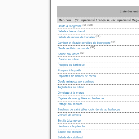
Liste des ent
Met / Vin
(SF: Spécialité Française, SR: Spécialité Régi
(SF)
(SR)
Oeufs à l'angevine
Salade chèvre chaud
(SF)
Salade de morue de Bacalan
(SF)
Jambon et épaule persillés de bourgogne
(SF)
Oeufs mollets normande
(SF)
Soupe aux orties
Risotto au citron
Poulpes au barbecue
Poulpes à la poêle
Papillotes de darnes de merlu
Oeufs mimosa aux sardines
Tagliatelles au citron
Omelette à la morue
Cigales de mer grillées au barbecue
Potage aux moules
Sardines de saint gilles croix de vie au barbecue
Velouté de navets
Tortilla à la morue
Sardines à la plancha
Soupe aux moules
Salade de cabillaud