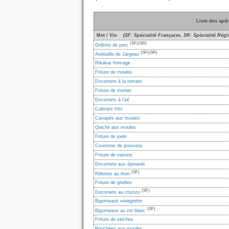
Liste des apér
Met / Vin
(SF: Spécialité Française, SR: Spécialité Régi
(SF)
(SR)
Grillons de porc
(SF)
(SR)
Andouille de Jargeau
Rikakat fromage
Friture de moules
Encornets à la tomate
Friture de merlan
Encornets à l'ail
Calmars frits
Canapés aux moules
Quiche aux moules
Friture de joels
Couronne de poissons
Friture de vairons
Encornets aux épinards
(SF)
Rillettes au thon
Friture de girelles
(SF)
Encornets au chorizo
Bigorneaux vinaigrette
(SF)
Bigorneaux au vin blanc
Friture de seiches
Bouchées aux moules