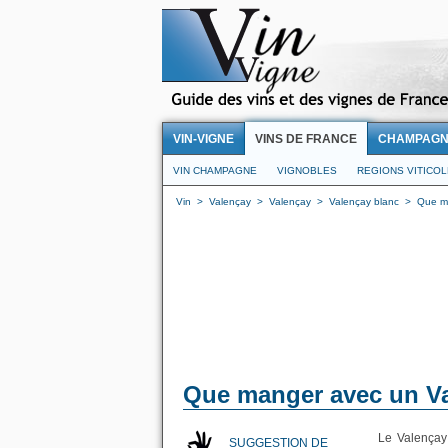
VIN-VIGNE
VINS DE FRANCE
CHAMPAG
VIN CHAMPAGNE
VIGNOBLES
REGIONS VITICO
Vin
>
Valençay
>
Valençay
>
Valençay blanc
>
Que ma
Que manger avec un Va
Le Valençay 
SUGGESTION DE