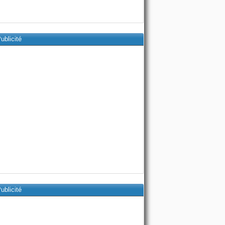
ublicité
ublicité